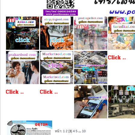
หน้า:
1
2
[
3
]
4
5
...
10