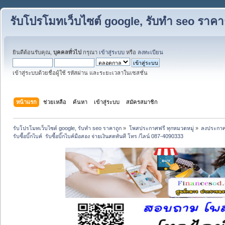
รับโปรโมทเว็บไซต์ google, รับทำ seo ราคา
ยินดีต้อนรับคุณ,
บุคคลทั่วไป
กรุณา
เข้าสู่ระบบ
หรือ
ลงทะเบียน
เข้าสู่ระบบด้วยชื่อผู้ใช้ รหัสผ่าน และระยะเวลาในเซสชั่น
หน้าแรก
ช่วยเหลือ
ค้นหา
เข้าสู่ระบบ
สมัครสมาชิก
รับโปรโมทเว็บไซต์ google, รับทำ seo ราคาถูก
»
โพสประกาศฟรี ทุกหมวดหมู่
»
ลงประกาศ
รับซื้อบิ๊กไบค์  รับซื้อบิ๊กไบค์มือสอง จ่ายเงินสดทันที โทร /ไลน์ 087-4090333