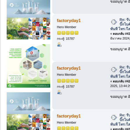
ขออนุญาต อั
Re: รับ
factoryday1
บิ๊กไบ
Hero Member
ทันที โทร /
«
ตอบกลับ #41 
ธันวาคม 2024,
กระทู้: 15787
ขออนุญาต อั
Re: รับ
factoryday1
บิ๊กไบ
Hero Member
ทันที โทร /
«
ตอบกลับ #42 
2025, 13:44:2
กระทู้: 15787
ขออนุญาต อั
Re: รับ
factoryday1
บิ๊กไบ
Hero Member
ทันที โทร /
«
ตอบกลับ #43 