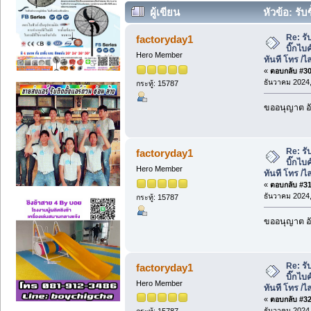
ผู้เขียน
หัวข้อ: รับซ
ทันที โทร /ไลน์ 087-4090333 (อ่าน 16775
Re: รับ
factoryday1
บิ๊กไบ
Hero Member
ทันที โทร /
«
ตอบกลับ #30 
ธันวาคม 2024,
กระทู้: 15787
ขออนุญาต อั
Re: รับ
factoryday1
บิ๊กไบ
Hero Member
ทันที โทร /
«
ตอบกลับ #31 
ธันวาคม 2024,
กระทู้: 15787
ขออนุญาต อั
Re: รับ
factoryday1
บิ๊กไบ
Hero Member
ทันที โทร /
«
ตอบกลับ #32 
ธันวาคม 2024,
กระทู้: 15787