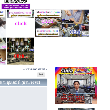
« หน้าที่แล้ว
ต่อไป »
พิมพ์
นามธูปเตมีย์ (อ่าน 96781