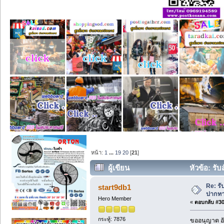
หน้า:
1
...
19
20
[
21
]
ผู้เขียน
หัวข้อ: รั
ครั้ง)
Re: รั
start9db1
ปากทา
Hero Member
«
ตอบกลับ #300
กระทู้: 7876
ขออนุญาต อั