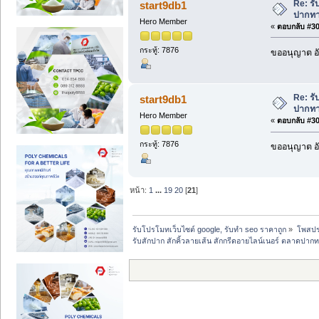
Re: รั
start9db1
ปากทา
Hero Member
«
ตอบกลับ #304
กระทู้: 7876
ขออนุญาต อั
Re: รั
start9db1
ปากทา
Hero Member
«
ตอบกลับ #305
กระทู้: 7876
ขออนุญาต อั
หน้า:
1
...
19
20
[
21
]
รับโปรโมทเว็บไซต์ google, รับทำ seo ราคาถูก
»
โพสปร
รับสักปาก สักคิ้วลายเส้น สักกรีดอายไลน์เนอร์ ตลาดปาก