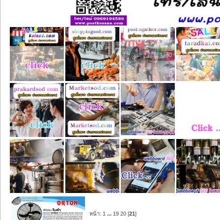
หน้า:
1
...
19
20
[
21
]