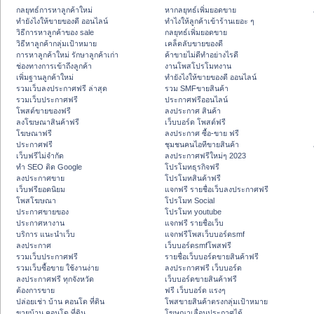
กลยุทธ์การหาลูกค้าใหม่
หากลยุทธ์เพิ่มยอดขาย
ทํายังไงให้ขายของดี ออนไลน์
ทําไงให้ลูกค้าเข้าร้านเยอะ ๆ
วิธีการหาลูกค้าของ sale
กลยุทธ์เพิ่มยอดขาย
วิธีหาลูกค้ากลุ่มเป้าหมาย
เคล็ดลับขายของดี
การหาลูกค้าใหม่ รักษาลูกค้าเก่า
ค้าขายไม่ดีทำอย่างไรดี
ช่องทางการเข้าถึงลูกค้า
งานโพสโปรโมทงาน
เพิ่มฐานลูกค้าใหม่
ทํายังไงให้ขายของดี ออนไลน์
รวมเว็บลงประกาศฟรี ล่าสุด
รวม SMFขายสินค้า
รวมเว็บประกาศฟรี
ประกาศฟรีออนไลน์
โพสต์ขายของฟรี
ลงประกาศ สินค้า
ลงโฆษณาสินค้าฟรี
เว็บบอร์ด โพสต์ฟรี
โฆษณาฟรี
ลงประกาศ ซื้อ-ขาย ฟรี
ประกาศฟรี
ชุมชนคนไอทีขายสินค้า
เว็บฟรีไม่จำกัด
ลงประกาศฟรีใหม่ๆ 2023
ทำ SEO ติด Google
โปรโมทธุรกิจฟรี
ลงประกาศขาย
โปรโมทสินค้าฟรี
เว็บฟรียอดนิยม
แจกฟรี รายชื่อเว็บลงประกาศฟรี
โพสโฆษณา
โปรโมท Social
ประกาศขายของ
โปรโมท youtube
ประกาศหางาน
แจกฟรี รายชื่อเว็บ
บริการ แนะนำเว็บ
แจกฟรีโพสเว็บบอร์ดsmf
ลงประกาศ
เว็บบอร์ดsmfโพสฟรี
รวมเว็บประกาศฟรี
รายชื่อเว็บบอร์ดขายสินค้าฟรี
รวมเว็บซื้อขาย ใช้งานง่าย
ลงประกาศฟรี เว็บบอร์ด
ลงประกาศฟรี ทุกจังหวัด
เว็บบอร์ดขายสินค้าฟรี
ต้องการขาย
ฟรี เว็บบอร์ด แรงๆ
ปล่อยเช่า บ้าน คอนโด ที่ดิน
โพสขายสินค้าตรงกลุ่มเป้าหมาย
ขายบ้าน คอนโด ที่ดิน
โฆษณาเลื่อนประกาศได้