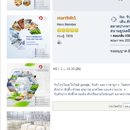
Re: รั
start9db1
เส้น ส
Hero Member
ตลาดปากทาง
สนามธูปเตมี
«
ตอบกลับ #305
กระทู้: 7876
พฤษภาคม 2026
ขออนุญาต อั
หน้า:
1
...
19
20
[
21
]
รับโปรโมทเว็บไซต์ google, รับทำ seo ราคาถูก
»
โพสปร
สักปาก สักคิ้ว ทำผม สุขภาพ นวดไทย และความงาม 
»
รับสักปาก สักคิ้วลายเส้น สักกรีดอายไลน์เนอร์ ตลาดปาก
กระโดดไป: