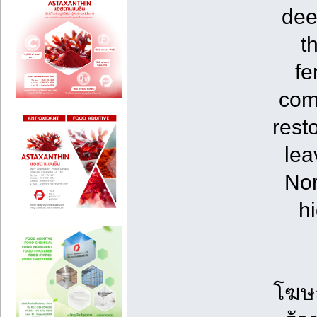
dee
t
fe
com
rest
lea
Nor
h
โฆษณ