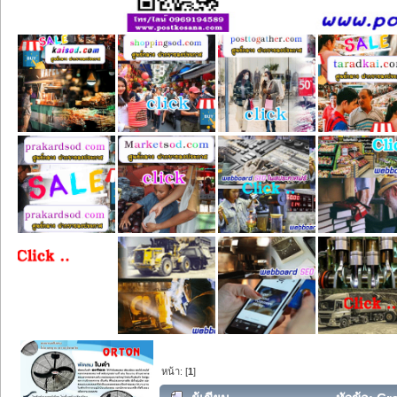
หน้า: [
1
]