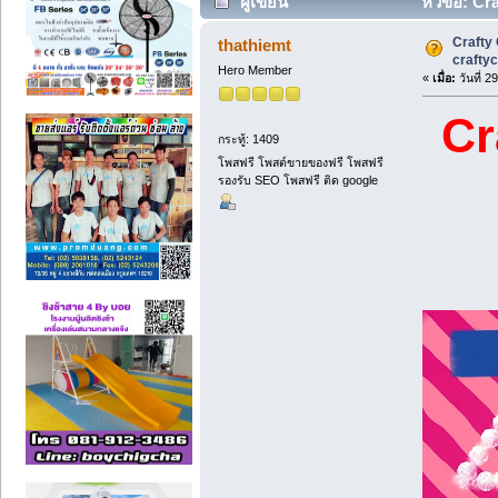
ผู้เขียน
หัวข้อ: Cra
Crafty 
thathiemt
craftyc
Hero Member
«
เมื่อ:
วันที่ 
Cr
กระทู้: 1409
โพสฟรี โพสต์ขายของฟรี โพสฟรี
รองรับ SEO โพสฟรี ติด google