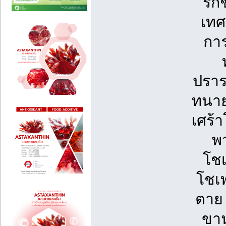
รั
เทศ
กา
ปราร
ทนาย
เศร้า
พว
โชเ
โชเฟ
ตาย 
ขาน