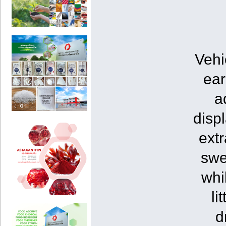
Vehi
ear
a
disp
extr
swe
whi
li
d