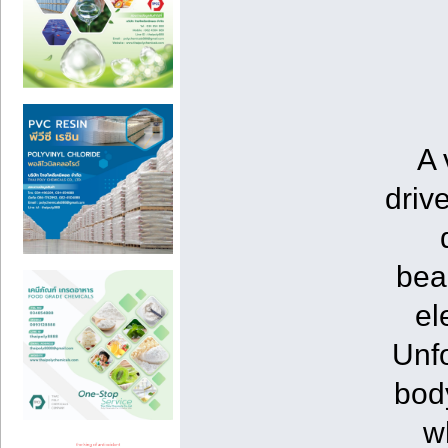
A 
driv
bea
el
Unfo
body
wh