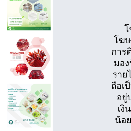
โ
โฆษณ
การต
มองป
รายไ
ถือเ
อยู
เงิ
น้อ