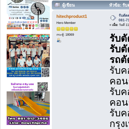
ผู้เขียน
หัวข้อ: รั
37289 ครั้ง)
รับตั
hitechproduct1
081-7
Hero Member
«
เมื่อ:
วันที่ 1
กระทู้: 18069
รับต
รับต
รถต
รับค
คอนก
รับค
คอนก
รับค
กรุ