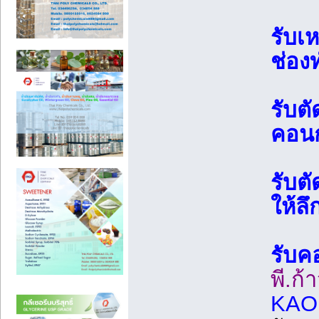
รับเห
ช่องท
รับต
คอนก
รับต
ให้ล
รับค
พี.ก้
KAO