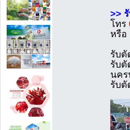
>> ร
โทร
หรือ
รับต
รับต
นคร
รับต