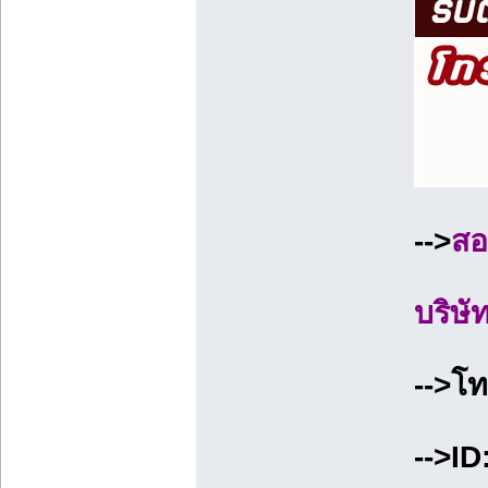
-->
สอ
บริษั
-->โ
-->I