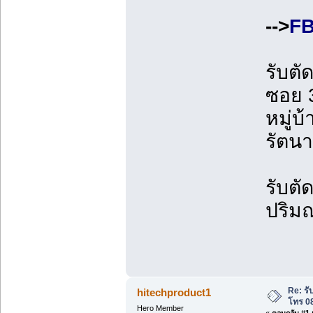
-->
FB
รับต
ซอย 
หมู่บ
รัตนา
รับตั
ปริม
Re: ร
hitechproduct1
โทร 0
Hero Member