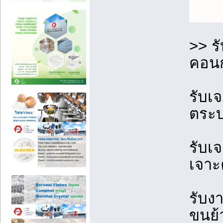
>> ร
คอนก
รับเ
ตระบ
รับเ
เจาะ
รับง
ขนย้