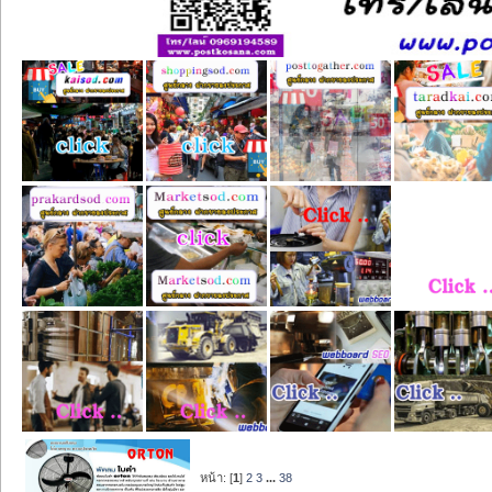
หน้า: [
1
]
2
3
...
38