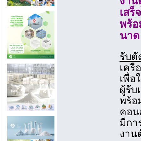
งานต
เสร็
พร้อ
นาด 
รับต
เครื
เพื่
ผู้รั
พร้อ
คอนก
มีกา
งานต