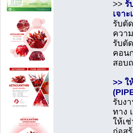
>>
รั
เจาะเ
รับตั
ควา
รับตั
คอนก
สอบ
>> ให
(PIP
รับงา
ทาง 
ให้เช
ก่อสร