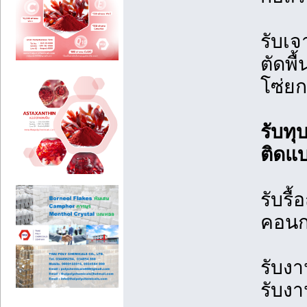
รับเจ
ตัดพื
โซ่ย
รับท
ติดแ
รับรื
คอนก
รับงา
รับงา