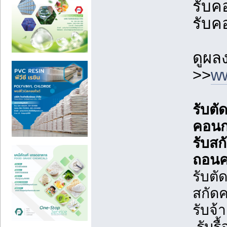
รับค
รับค
ดูผล
>>
ww
รับตั
คอนกร
รับสก
ถอนค
รับตั
สกัดค
รับจ้
,รับร