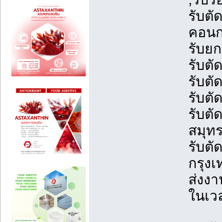
รับตั
คอนกร
รับยก
รับต
รับตั
รับต
รับตั
สมุท
รับตั
กรุง
ส่งง
ในเว