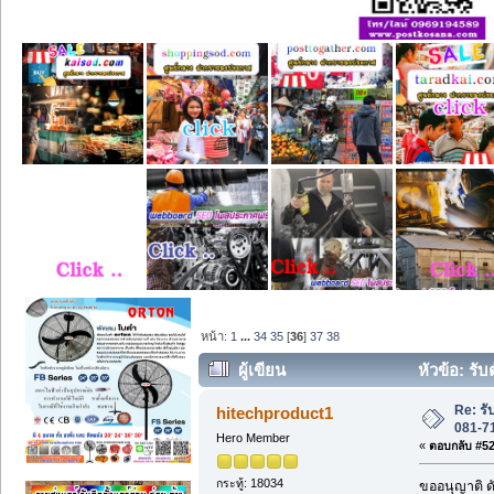
หน้า:
1
...
34
35
[
36
]
37
38
ผู้เขียน
หัวข้อ: รั
Re: ร
hitechproduct1
081-7
Hero Member
«
ตอบกลับ #525
กระทู้: 18034
ขออนุญาติ ดั