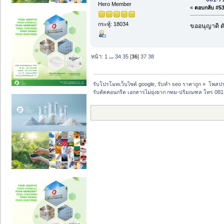
Hero Member
«
ตอบกลับ #539
กระทู้: 18034
ขออนุญาติ ดั
หน้า:
1
...
34
35
[
36
]
37
38
รับโปรโมทเว็บไซต์ google, รับทำ seo ราคาถูก
»
โพสปร
รับตัดคอนกรีต เอกสารไม่ยุ่งยาก กทม-ปริมณฑล โทร 08