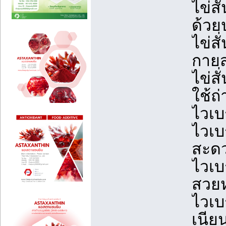
ไข่สั
ด้วย
ไข่สั
กายส
ไข่สั
ใช้ถ
ไวเบ
ไวเบร
สะด
ไวเบ
สวยห
ไวเบ
เนีย