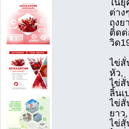
ในยุ
ต่าง
ถุงย
ติดต
วิด1
ไข่สั
หัว,
ไข่ส
ลิ้น
ไข่ส
ยาว,
ไข่ส