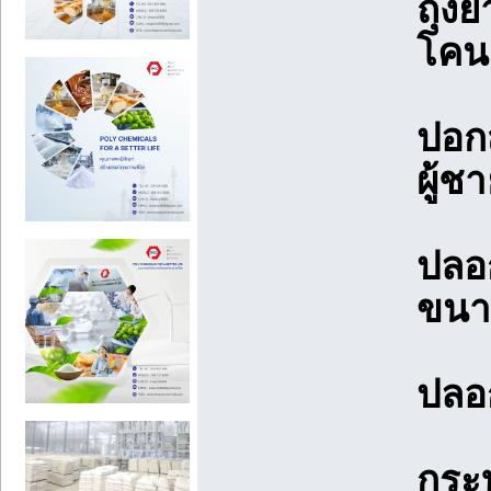
ถุงย
โคน
ปอก
ผู้ช
ปลอ
ขนา
ปลอ
กระ