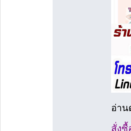
อ่านต
สั่งซ