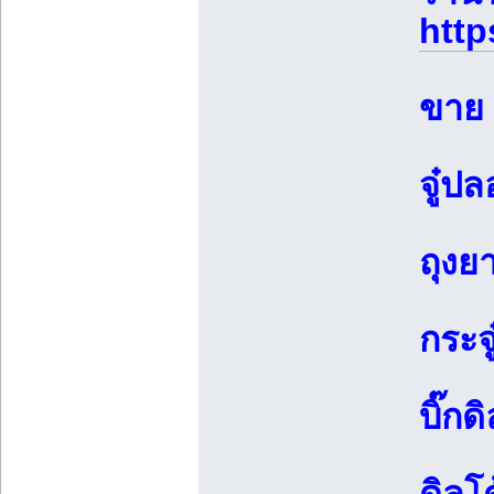
htt
ขาย 
จู๋ป
ถุงย
กระจ
บิ๊กด