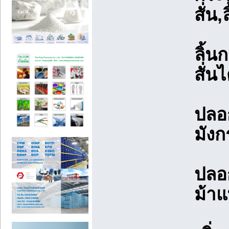
สั่น,
ลิ้น
สั่นไ
ปลอก
มังก
ปลอ
ม้าแ