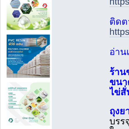
http
ติดต
http
อ่านเ
ร้าน
ขนา
ไข่สั
ถุงย
บรรจ