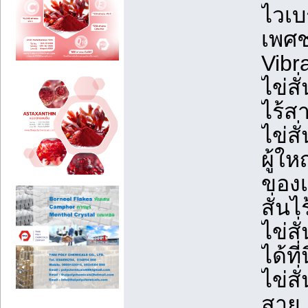
ไวเบ
เพศ
Vibr
ไข่ส
ไร้ส
ไข่ส
ผู้ให
ของเ
สั่น
ไข่ส
ได้ที่
ไข่สั
สาย,