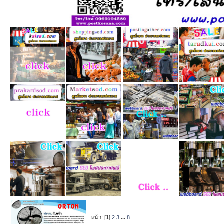
หน้า: [
1
]
2
3
...
8