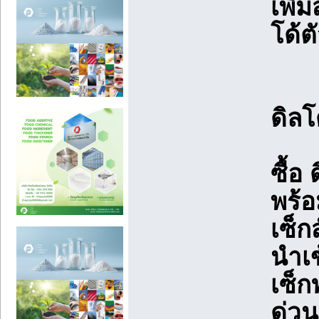
เพิ่
โด้ต
ดิลโ
ซื้อ
พร้อ
เซ็ก
นำเ
เซ็ก
ด่วน