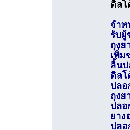
ดิลโ
จำหน
รับผู
ถุงยา
เพิ่
ลิ้น
ดิลโ
ปลอก
ถุงย
ปลอก
ยางอ
ปลอก