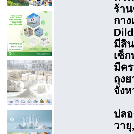
ร้าน
กาง
Dild
มีสิ
เซ็ก
มีคร
ถุงย
จังห
ปลอ
วาย