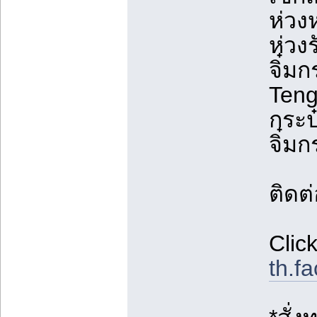
ห่วง
ห่วง
จิ๋มก
Teng
กระป
จิ๋ม
ติดต
Clic
th.f