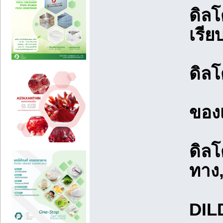
ดิลโด
เรีย
ดิล
ของเ
ดิลโ
ทาง
DIL