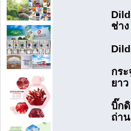
Dild
ช่าง
Dild
กระจ
ยาว 
บิ๊ก
ถ่าน