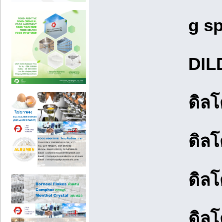
g sp
DIL
ดิลโ
ดิลโด
ดิลโ
ดิลโ