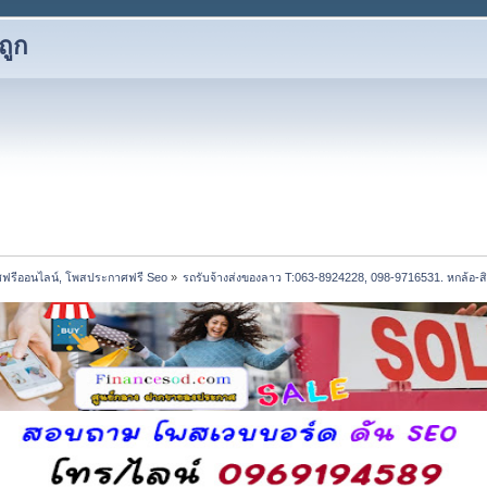
ถูก
ฟรีออนไลน์, โพสประกาศฟรี Seo
»
รถรับจ้างส่งของลาว T:063-8924228, 098-9716531. หกล้อ-สิบ