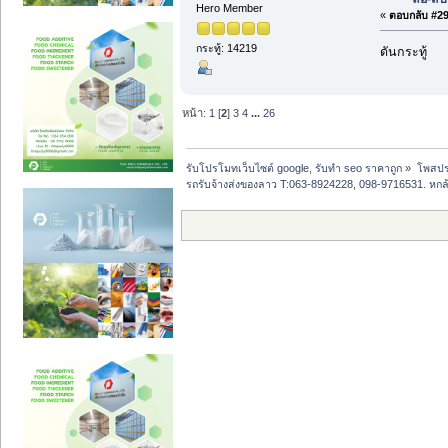
Hero Member
«
ตอบกลับ #29 
กระทู้: 14219
ดันกระทู้
หน้า:
1
[
2
]
3
4
...
26
รับโปรโมทเว็บไซต์ google, รับทำ seo ราคาถูก
»
โพสปร
รถรับจ้างส่งของลาว T:063-8924228, 098-9716531. หกล้อ