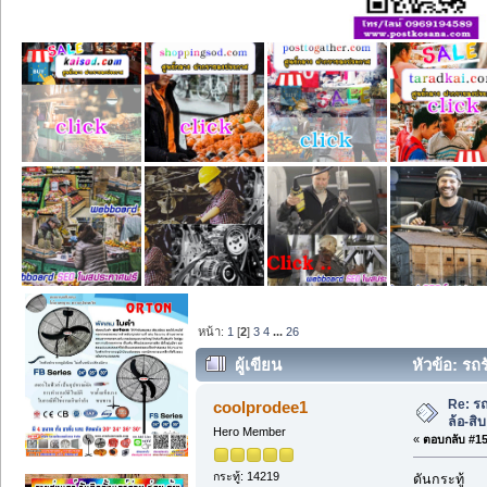
หน้า:
1
[
2
]
3
4
...
26
ผู้เขียน
หัวข้อ: รถ
ครั้ง)
Re: ร
coolprodee1
ล้อ-สิ
Hero Member
«
ตอบกลับ #15 
กระทู้: 14219
ดันกระทู้