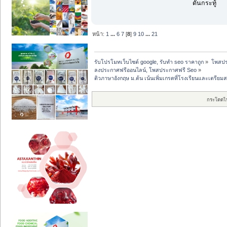
ดันกระทู้
หน้า:
1
...
6
7
[
8
]
9
10
...
21
รับโปรโมทเว็บไซต์ google, รับทำ seo ราคาถูก
»
โพสปร
ลงประกาศฟรีออนไลน์, โพสประกาศฟรี Seo
»
ติวภาษาอังกฤษ ม.ต้น เน้นเพิ่มเกรดที่โรงเรียนและเตรียม
กระโดดไ