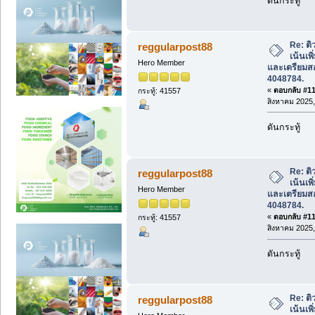
ดันกระทู้
Re: ติ
reggularpost88
เน้นเพ
Hero Member
และเตรียมสอ
4048784.
«
ตอบกลับ #115
กระทู้: 41557
สิงหาคม 2025,
ดันกระทู้
Re: ติ
reggularpost88
เน้นเพ
Hero Member
และเตรียมสอ
4048784.
«
ตอบกลับ #116
กระทู้: 41557
สิงหาคม 2025,
ดันกระทู้
Re: ติ
reggularpost88
เน้นเพ