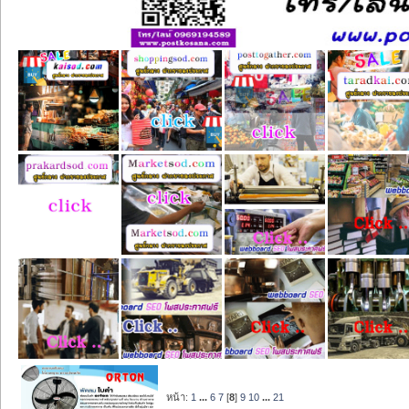
หน้า:
1
...
6
7
[
8
]
9
10
...
21