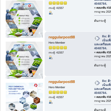
4048784.
«
ตอบกลับ #107
กระทู้: 41557
กรกฎาคม 2025
ดันกระทู้
Re: ติ
reggularpost88
เน้นเพ
Hero Member
และเตรียมสอ
4048784.
«
ตอบกลับ #108
กระทู้: 41557
กรกฎาคม 2025
ดันกระทู้
Re: ติ
reggularpost88
เน้นเพ
Hero Member
และเตรียมสอ
4048784.
«
ตอบกลับ #109
กระทู้: 41557
กรกฎาคม 2025
ดันกระทู้