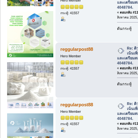
Hero Member
และเตรียมสอ
4048784.
«
ตอบกลับ #117
กระทู้: 41557
สิงหาคม 2025,
ดันกระทู้
Re: ติ
reggularpost88
เน้นเพ
Hero Member
และเตรียมสอ
4048784.
«
ตอบกลับ #118
กระทู้: 41557
สิงหาคม 2025,
ดันกระทู้
Re: ติ
reggularpost88
เน้นเพ
Hero Member
และเตรียมสอ
4048784.
«
ตอบกลับ #119
กระทู้: 41557
สิงหาคม 2025,