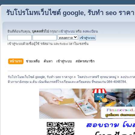
รับโปรโมทเว็บไซต์ google, รับทำ seo ราคา
ยินดีต้อนรับคุณ,
บุคคลทั่วไป
กรุณา
เข้าสู่ระบบ
หรือ
ลงทะเบียน
เข้าสู่ระบบด้วยชื่อผู้ใช้ รหัสผ่าน และระยะเวลาในเซสชั่น
หน้าแรก
ช่วยเหลือ
ค้นหา
เข้าสู่ระบบ
สมัครสมาชิก
รับโปรโมทเว็บไซต์ google, รับทำ seo ราคาถูก
»
โพสประกาศฟรี ทุกหมวดหมู่
»
ลงประกาศ
ติวภาษาอังกฤษ ม.ต้น เน้นเพิ่มเกรดที่โรงเรียนและเตรียมสอบ ที่ขอนแก่น 084-4048784.