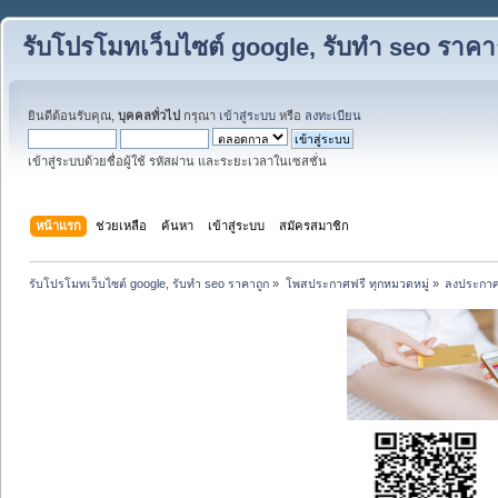
รับโปรโมทเว็บไซต์ google, รับทำ seo ราคา
ยินดีต้อนรับคุณ,
บุคคลทั่วไป
กรุณา
เข้าสู่ระบบ
หรือ
ลงทะเบียน
เข้าสู่ระบบด้วยชื่อผู้ใช้ รหัสผ่าน และระยะเวลาในเซสชั่น
หน้าแรก
ช่วยเหลือ
ค้นหา
เข้าสู่ระบบ
สมัครสมาชิก
รับโปรโมทเว็บไซต์ google, รับทำ seo ราคาถูก
»
โพสประกาศฟรี ทุกหมวดหมู่
»
ลงประกาศ