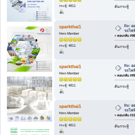
กระทู้: 4811
ดันกระทู้
Re: ออ
sparkthai1
รถไฟฟ
Hero Member
«
ตอบกลับ #98 
กระทู้: 4811
ดันกระทู้
Re: ออ
sparkthai1
รถไฟฟ
Hero Member
«
ตอบกลับ #99 
กระทู้: 4811
ดันกระทู้
Re: ออ
sparkthai1
รถไฟฟ
Hero Member
«
ตอบกลับ #100
กระทู้: 4811
ดันกระทู้