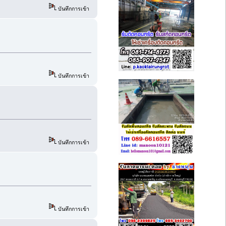
บันทึกการเข้า
บันทึกการเข้า
บันทึกการเข้า
บันทึกการเข้า