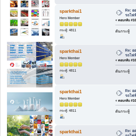
Re: ออ
sparkthai1
รถไฟฟ
Hero Member
«
ตอบกลับ #101
กระทู้: 4811
ดันกระทู้
Re: ออ
sparkthai1
รถไฟฟ
Hero Member
«
ตอบกลับ #102
กระทู้: 4811
ดันกระทู้
Re: ออ
sparkthai1
รถไฟฟ
Hero Member
«
ตอบกลับ #103
กระทู้: 4811
ดันกระทู้
Re: ออ
sparkthai1
รถไฟฟ