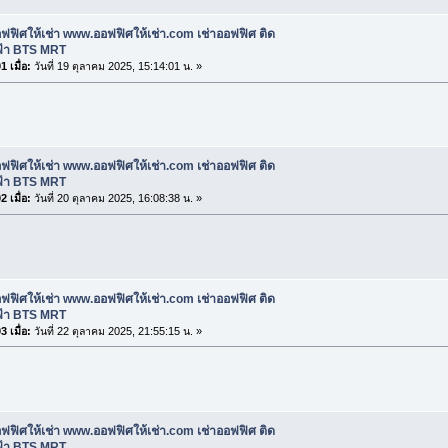
ฟฟิศให้เช่า www.ออฟฟิศให้เช่า.com เช่าออฟฟิศ ติด
้า BTS MRT
 เมื่อ:
วันที่ 19 ตุลาคม 2025, 15:14:01 น. »
ฟฟิศให้เช่า www.ออฟฟิศให้เช่า.com เช่าออฟฟิศ ติด
้า BTS MRT
 เมื่อ:
วันที่ 20 ตุลาคม 2025, 16:08:38 น. »
ฟฟิศให้เช่า www.ออฟฟิศให้เช่า.com เช่าออฟฟิศ ติด
้า BTS MRT
 เมื่อ:
วันที่ 22 ตุลาคม 2025, 21:55:15 น. »
ฟฟิศให้เช่า www.ออฟฟิศให้เช่า.com เช่าออฟฟิศ ติด
้า BTS MRT