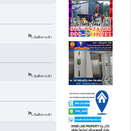
บันทึกการเข้า
บันทึกการเข้า
บันทึกการเข้า