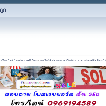
ถูก
ฟรีออนไลน์, โพสประกาศฟรี Seo
»
ออฟฟิศให้เช่า  www.ออฟฟิศให้เช่า.com เช่าออฟฟิศ ติดรถ