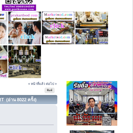
« หน้าที่แล้ว
ต่อไป »
พิมพ์
 (อ่าน 8022 ครั้ง)