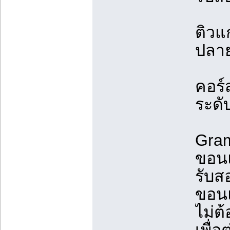
ติวแ
ปลา
คอร
ระดั
Gram
ขอน
รับส
ขอนแ
ไม่ต้