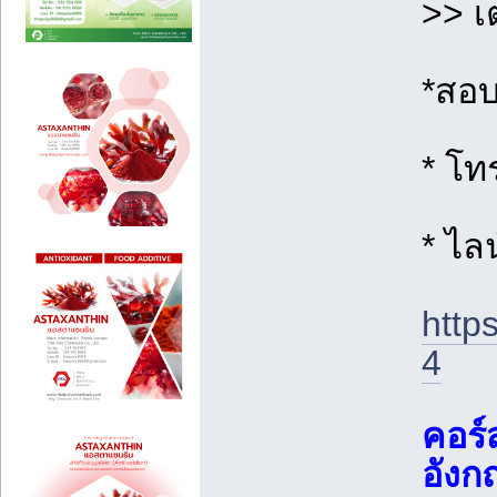
>> เ
*สอบ
* โท
* ไลน
http
4
คอร์
อังก