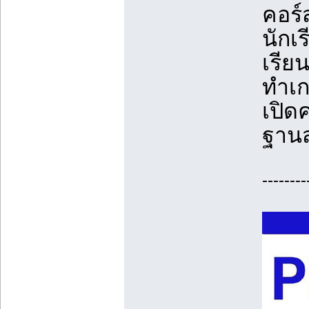
คอร์
นักเ
เรีย
ทำเก
เปิด
ฐานส
--------