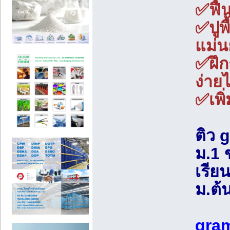
✅ฟื้
✅ปูพ
แม่น
✅ฝึก
ง่าย
✅เพิ
ติว 
ม.1 
เรีย
ม.ต้
gram