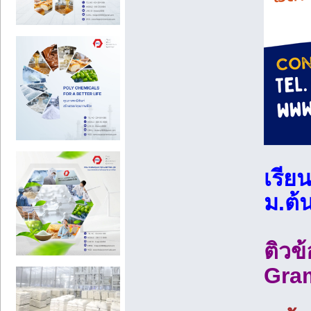
เรีย
ม.ต้
ติวข
Gra