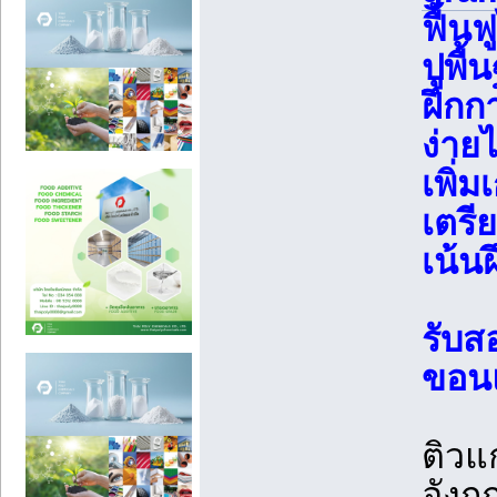
ฟื้น
ปูพื
ฝึกก
ง่าย
เพิ่ม
เตรี
เน้น
รับส
ขอน
ติวแ
อังกฤ