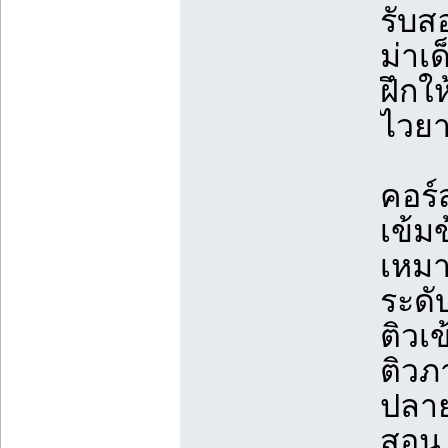
รับส
ม่าเด
ฝึกใ
ไวย
คอร์
เข้ม
เหมา
ระดั
ติวเ
ติวภ
ปลา
สอน 