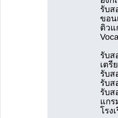
อังก
รับส
ขอน
ติวแ
Voca
รับส
เตรี
รับส
รับส
รับส
แกรม
โรง