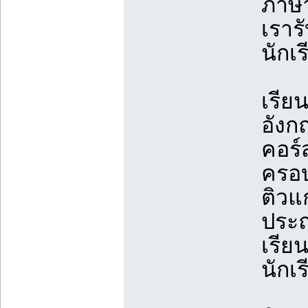
ภาษ
เราร
นักเ
เรีย
อังก
คอร์
ครอบ
ติวแ
ประ
เรีย
นักเ