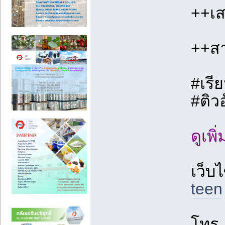
++เส
++สา
#เรี
#ติว
ดูเพ
เว็บไ
teen
โทร 