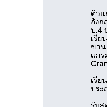
ติวแ
อังก
ป.4 
เรีย
ขอนแ
แกรม
Gra
เรีย
ประถ
รับส