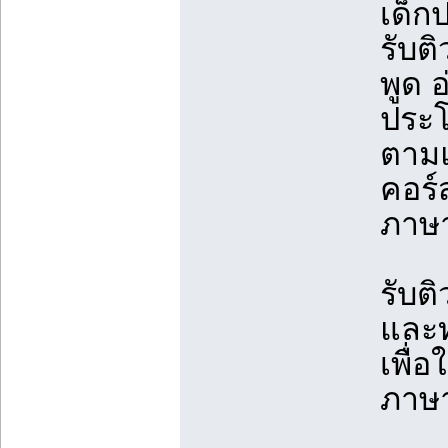
เด็ก
รับต
พูด 
ประโ
ตามแ
คอร์
ภาษา
รับต
และ
เพื่
ภาษา