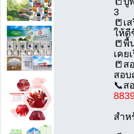
📒ปู
3
📒เส
ให้ดีข
📒พื
เคยเ
📒สอ
สอบ
📞สอ
883
สำหร