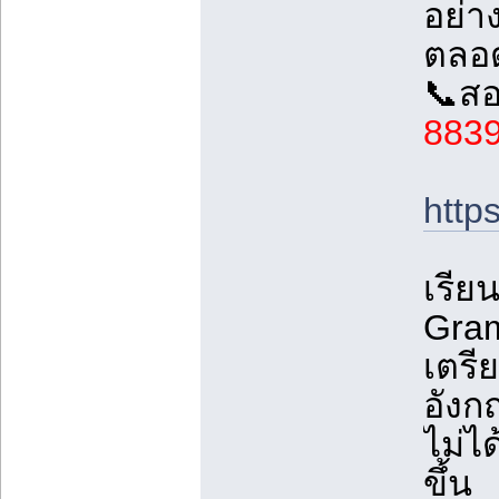
อย่า
ตลอ
📞สอ
883
http
เรีย
Gra
เตรี
อังก
ไม่ไ
ขึ้น