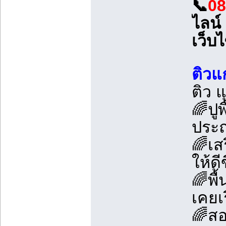
📞
08
ไลน์ 
เว็บ
ติวแ
ติว 
🌈ปู
ประถ
🌈เส
ให้ดีข
🌈พื
เคยเ
🌈สอ