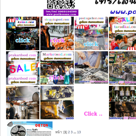
หน้า: [
1
]
2
3
...
13