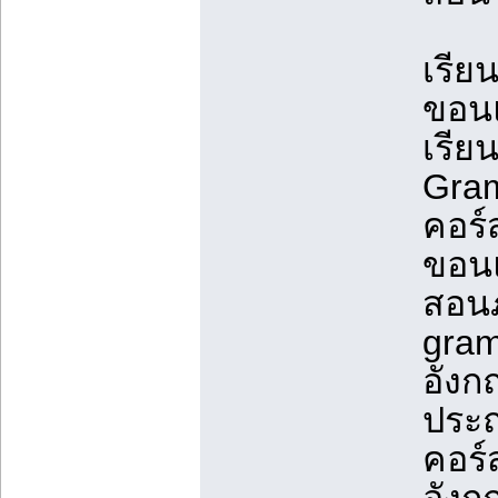
เรีย
ขอน
เรีย
Gra
คอร์
ขอน
สอนภ
gra
อังก
ประถ
คอร์