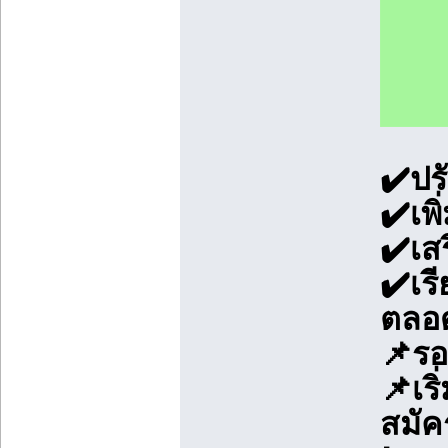
✔️ปร
✔️เพ
✔️เส
✔️เร
ตลอ
📌รอ
📌เร
สมัคร