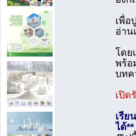
เพื่
อ่า
โดยเ
พร้อ
บทคว
เปิด
เรีย
ได้**