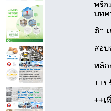
พร้อ
บทคว
ติวแก
สอบถ
หลัก
++ปร
++เพ