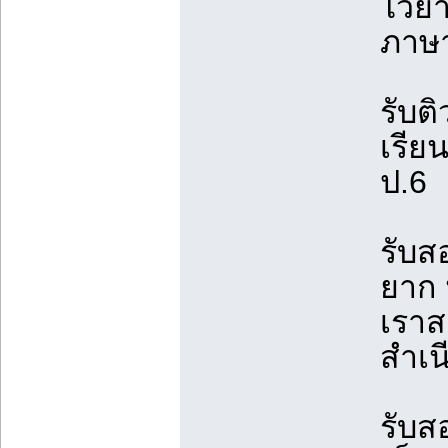
ไวยา
ภาษา
รับต
เรียน
ป.6
รับส
ยาก 
เราส
สำเน
รับส