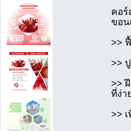
คอร์
ขอน
>> ฟ
>> ป
>> ฝ
ที่ง
>> เพ