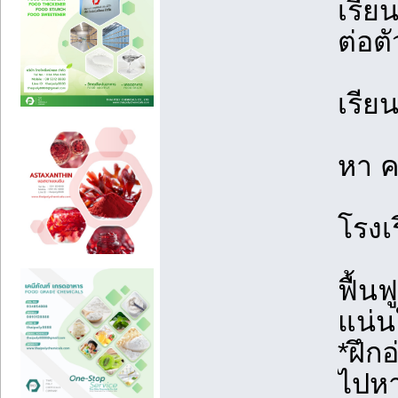
เรีย
ต่อตั
เรีย
หา ค
โรงเ
ฟื้น
แน่น
*ฝึก
ไปหา