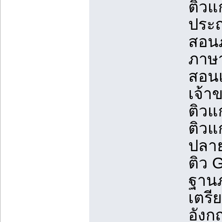
ติวแ
ประ
สอน
ภาษา
สอนแ
เจ้า
ติวแ
ติวแ
ปลา
ติว 
ฐานภ
เตรี
อังก