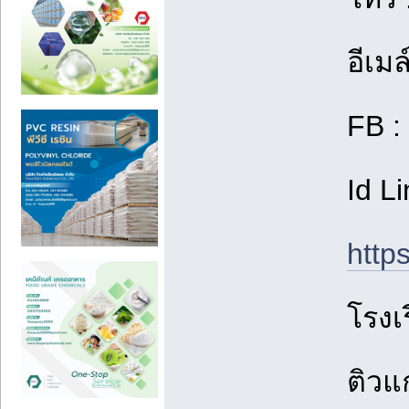
อีเม
FB :
Id Li
https
โรงเ
ติวแ