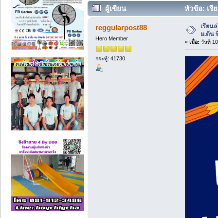
ผู้เขียน
หัวข้อ: เรี
เรียนล
reggularpost88
ม.ต้น ท
Hero Member
«
เมื่อ:
วันที่ 1
กระทู้: 41730