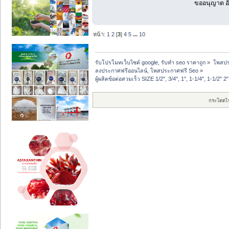
ขออนุญาต อั
หน้า:
1
2
[
3
]
4
5
...
10
รับโปรโมทเว็บไซต์ google, รับทำ seo ราคาถูก
»
โพสปร
ลงประกาศฟรีออนไลน์, โพสประกาศฟรี Seo
»
ผู้ผลิตข้อต่อสวมเร็ว SIZE 1/2", 3/4", 1", 1-1/4", 1-1/2" 2"
กระโดดไ