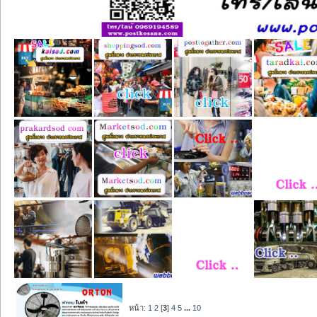
หน้า:
1
2
[
3
]
4
5
...
10