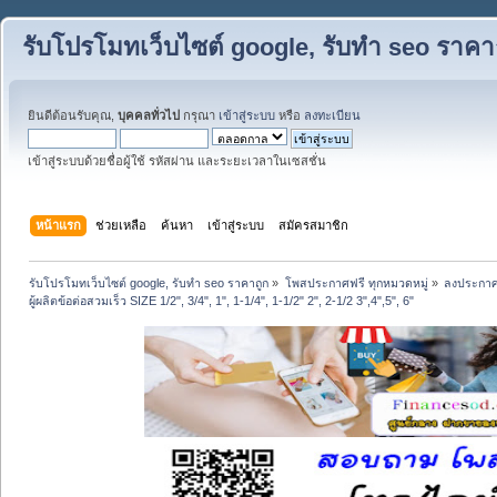
รับโปรโมทเว็บไซต์ google, รับทำ seo ราคา
ยินดีต้อนรับคุณ,
บุคคลทั่วไป
กรุณา
เข้าสู่ระบบ
หรือ
ลงทะเบียน
เข้าสู่ระบบด้วยชื่อผู้ใช้ รหัสผ่าน และระยะเวลาในเซสชั่น
หน้าแรก
ช่วยเหลือ
ค้นหา
เข้าสู่ระบบ
สมัครสมาชิก
รับโปรโมทเว็บไซต์ google, รับทำ seo ราคาถูก
»
โพสประกาศฟรี ทุกหมวดหมู่
»
ลงประกาศ
ผู้ผลิตข้อต่อสวมเร็ว SIZE 1/2", 3/4", 1", 1-1/4", 1-1/2" 2", 2-1/2 3",4",5", 6"