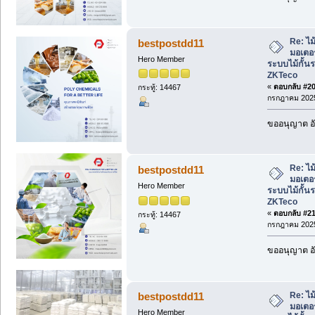
Re: ไม
bestpostdd11
มอเตอร
Hero Member
ระบบไม้กั้น
ZKTeco
«
ตอบกลับ #20 
กระทู้: 14467
กรกฎาคม 2025
ขออนุญาต อั
Re: ไม
bestpostdd11
มอเตอร
Hero Member
ระบบไม้กั้น
ZKTeco
«
ตอบกลับ #21 
กระทู้: 14467
กรกฎาคม 2025
ขออนุญาต อั
Re: ไม
bestpostdd11
มอเตอร
Hero Member