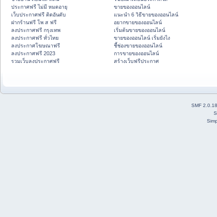
ประกาศฟรี ไม่มี หมดอายุ
ขายของออนไลน์
เว็บประกาศฟรี ติดอันดับ
แนะนำ 6 วิธีขายของออนไลน์
ฝากร้านฟรี โพ ส ฟรี
อยากขายของออนไลน์
ลงประกาศฟรี กรุงเทพ
เริ่มต้นขายของออนไลน์
ลงประกาศฟรี ทั่วไทย
ขายของออนไลน์ เริ่มยังไง
ลงประกาศโฆษณาฟรี
ชี้ช่องขายของออนไลน์
ลงประกาศฟรี 2023
การขายของออนไลน์
รวมเว็บลงประกาศฟรี
สร้างเว็บฟรีประกาศ
SMF 2.0.1
S
Simp