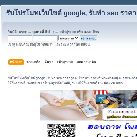
รับโปรโมทเว็บไซต์ google, รับทำ seo ราคา
ยินดีต้อนรับคุณ,
บุคคลทั่วไป
กรุณา
เข้าสู่ระบบ
หรือ
ลงทะเบียน
เข้าสู่ระบบด้วยชื่อผู้ใช้ รหัสผ่าน และระยะเวลาในเซสชั่น
หน้าแรก
ช่วยเหลือ
ค้นหา
เข้าสู่ระบบ
สมัครสมาชิก
รับโปรโมทเว็บไซต์ google, รับทำ seo ราคาถูก
»
โพสประกาศฟรี ทุกหมวดหมู่
»
ลงประกาศ
ไม้กั้นรถยนต์, ระบบมอเตอร์ประตูรั้วอัตโนมัติ, ระบบไม้กั้นรถยนต์ DC และ ZKTeco