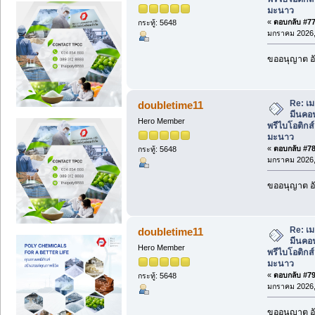
มะนาว
«
ตอบกลับ #77 
กระทู้: 5648
มกราคม 2026, 
ขออนุญาต อั
Re: เม
doubletime11
มีนคอฟฟ
Hero Member
พรีไบโอติกส์
มะนาว
«
ตอบกลับ #78 
กระทู้: 5648
มกราคม 2026, 
ขออนุญาต อั
Re: เม
doubletime11
มีนคอฟฟ
Hero Member
พรีไบโอติกส์
มะนาว
«
ตอบกลับ #79 
กระทู้: 5648
มกราคม 2026, 
ขออนุญาต อั