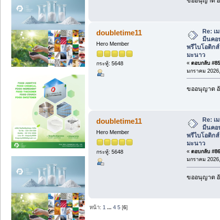
ขออนุญาต อั
Re: เม
doubletime11
มีนคอฟฟ
Hero Member
พรีไบโอติกส์
มะนาว
«
ตอบกลับ #85 
กระทู้: 5648
มกราคม 2026, 
ขออนุญาต อั
Re: เม
doubletime11
มีนคอฟฟ
Hero Member
พรีไบโอติกส์
มะนาว
«
ตอบกลับ #86 
กระทู้: 5648
มกราคม 2026, 
ขออนุญาต อั
หน้า:
1
...
4
5
[
6
]