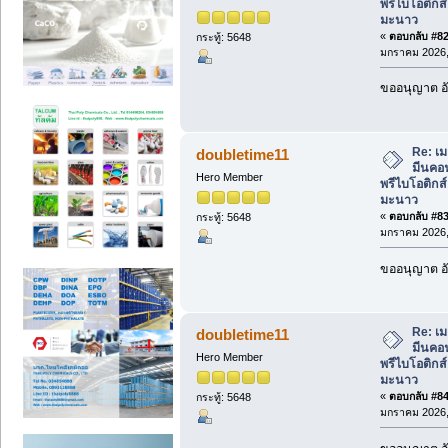
พรีไบโอติกส์
มะนาว
«
ตอบกลับ #82 
กระทู้: 5648
มกราคม 2026, 
ขออนุญาต อั
Re: เม
doubletime11
มีนคอฟฟ
Hero Member
พรีไบโอติกส์
มะนาว
«
ตอบกลับ #83 
กระทู้: 5648
มกราคม 2026, 
ขออนุญาต อั
Re: เม
doubletime11
มีนคอฟฟ
Hero Member
พรีไบโอติกส์
มะนาว
«
ตอบกลับ #84 
กระทู้: 5648
มกราคม 2026, 