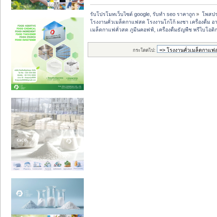
รับโปรโมทเว็บไซต์ google, รับทำ seo ราคาถูก
»
โพสปร
โรงงานคั่วเมล็ดกาแฟสด โรงงานโกโก้ ผงชา เครื่องดื่ม
เมล็ดกาแฟคั่วสด ภูมีนคอฟฟ์, เครื่องดื่มธัญพืช พรีไบโอต
กระโดดไป: