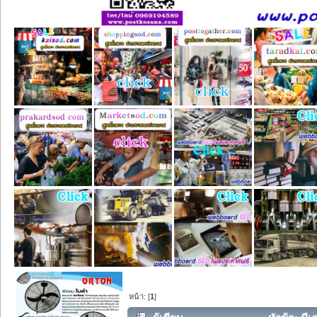
หน้า: [
1
]