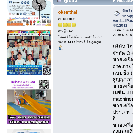
ผู้เขียน
หัวข้อ: มีเ
Vertical Packing Machine 081-4412042 
มีเครื่
oksmthai
บรรจุถ
Sr. Member
Vertical Pa
4412042
«
เมื่อ:
วันที่ 
กระทู้: 262
22:38:46 น. »
โพสฟรี โพสต์ขายของฟรี โพสฟรี
รองรับ SEO โพสฟรี ติด google
บริษัท โ
จำกัด OK
ขายเครื่
one ภายใ
แบบซีล (
สูญญากา
ขายเครื่
เมชั่น แ
machine
ขายเครื่
ประเภท เ
อี
ขายเครื่อ
ถุงแบบเล