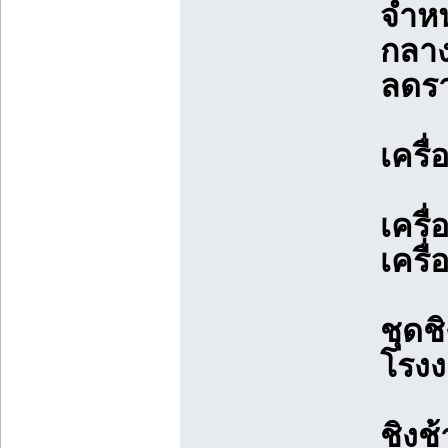
จำหน
กลาง
ลดร
เครื
เครื
เครื
ชุดช
โรงง
ชิงช