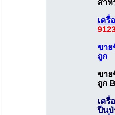
สำหร
เครื
912
ขายช
ถูก
ขายช
ถูก 
เครื
ปีนป่