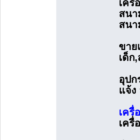
เครื
สนาม
สนาม
ขายเ
เด็ก
อุปก
แจ้ง
เครื
เครื