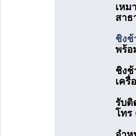
เหมา
สาธา
ชิงช
พร้อ
ชิงช
เครื
รับต
โทร
จำหน