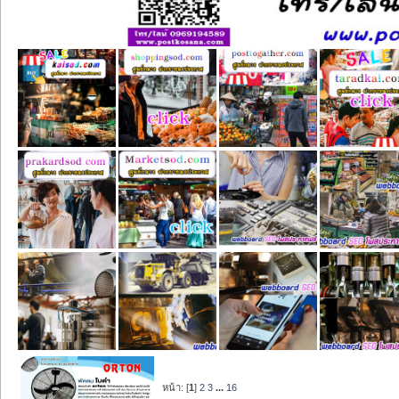
หน้า: [
1
]
2
3
...
16