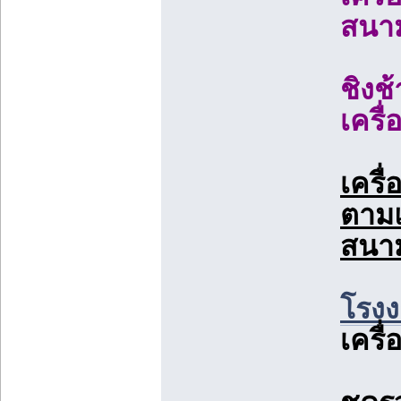
สนา
ชิงช
เครื
เครื่
ตามแ
สนา
โรงง
เครื