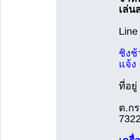
เล่น
Line
ชิงช
แจ้ง 
ที่อยู่
ต.กร
732