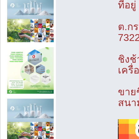
ที่อยู่
ต.กร
732
ชิงช
เครื
ขายช
สนาม