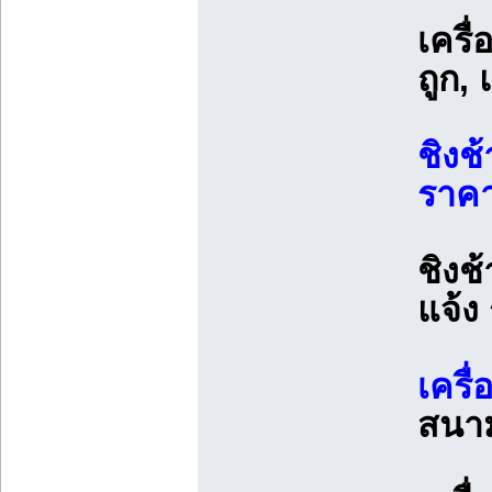
เครื
ถูก,
ชิงช
ราคา
ชิงช
แจ้ง
เครื
สนาม