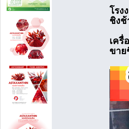
โรงง
ชิงช้
เครื
ขายช