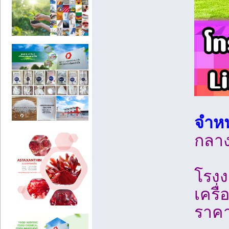
จำหน
กลาง
โรงง
เครื
ราค