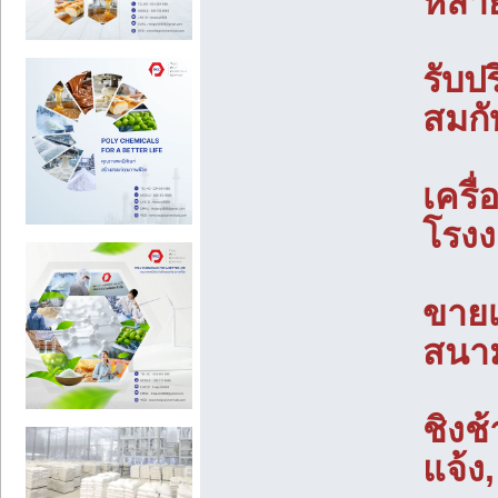
หลาย
รับป
สมกั
เครื
โรงง
ขายเ
สนาม
ชิงช
แจ้ง