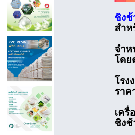
ชิงช
สำหร
จำหน
โดยต
โรงง
ราคา
เครื
ชิงช้