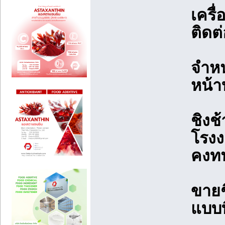
เครื
ติดต
จำหน
หน้า
ชิงช
โรงงา
คงทน
ขายช
แบบท