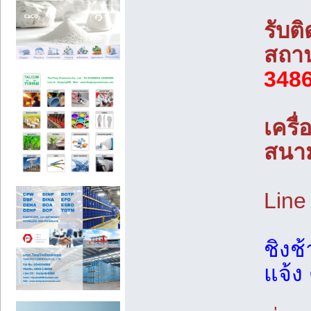
รับต
สถาน
348
เครื
สนา
Line
ชิงช
แจ้ง 