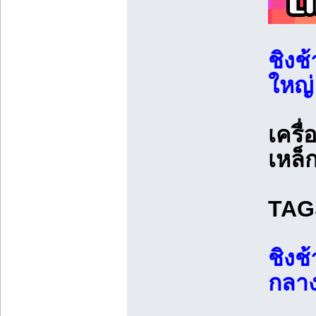
ชิงช
ใหญ่ 
เครื
เหล็ก
TAGS
ชิงช
กลาง