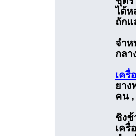
ชุดร
ได้ห
ถักแล
จำหน
กลางแ
เครื
ยางพ
คน ,
ชิงช้
เครื