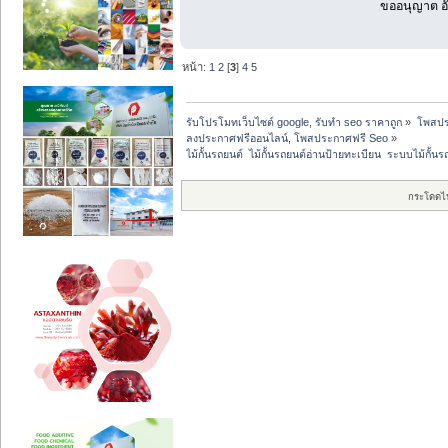
ขออนุญาต อั
หน้า:
1
2
[
3
]
4
5
รับโปรโมทเว็บไซต์ google, รับทำ seo ราคาถูก
»
โพสปร
ลงประกาศฟรีออนไลน์, โพสประกาศฟรี Seo
»
ไม้กั้นรถยนต์  ไม้กั้นรถยนต์อ่านป้ายทะเบียน  ระบบไม้กั้น
กระโดดไ