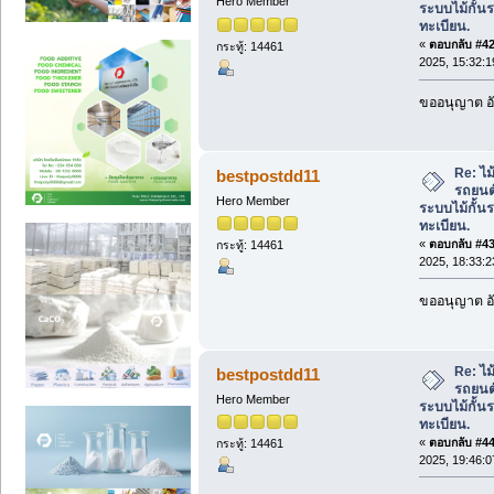
Hero Member
ระบบไม้กั้น
ทะเบียน.
«
ตอบกลับ #42 
กระทู้: 14461
2025, 15:32:1
ขออนุญาต อั
Re: ไม้
bestpostdd11
รถยนต
Hero Member
ระบบไม้กั้น
ทะเบียน.
«
ตอบกลับ #43 
กระทู้: 14461
2025, 18:33:2
ขออนุญาต อั
Re: ไม้
bestpostdd11
รถยนต
Hero Member
ระบบไม้กั้น
ทะเบียน.
«
ตอบกลับ #44 
กระทู้: 14461
2025, 19:46:0