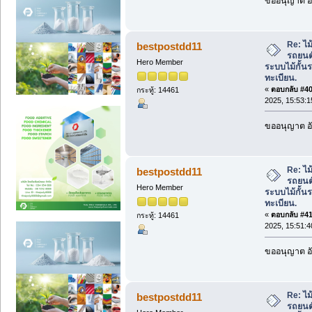
ขออนุญาต อั
Re: ไม้
bestpostdd11
รถยนต
Hero Member
ระบบไม้กั้น
ทะเบียน.
«
ตอบกลับ #40 
กระทู้: 14461
2025, 15:53:1
ขออนุญาต อั
Re: ไม้
bestpostdd11
รถยนต
Hero Member
ระบบไม้กั้น
ทะเบียน.
«
ตอบกลับ #41 
กระทู้: 14461
2025, 15:51:4
ขออนุญาต อั
Re: ไม้
bestpostdd11
รถยนต