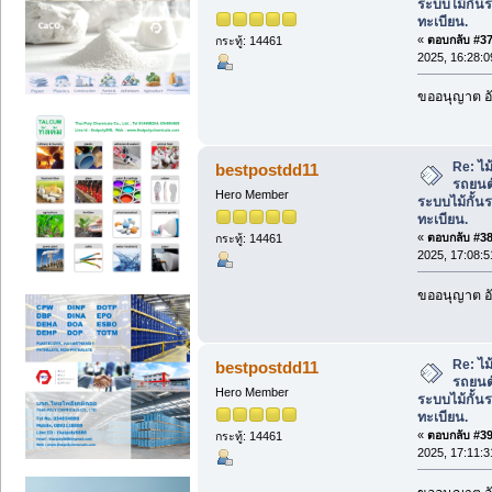
ระบบไม้กั้น
ทะเบียน.
«
ตอบกลับ #37 
กระทู้: 14461
2025, 16:28:0
ขออนุญาต อั
Re: ไม้
bestpostdd11
รถยนต
Hero Member
ระบบไม้กั้น
ทะเบียน.
«
ตอบกลับ #38 
กระทู้: 14461
2025, 17:08:5
ขออนุญาต อั
Re: ไม้
bestpostdd11
รถยนต
Hero Member
ระบบไม้กั้น
ทะเบียน.
«
ตอบกลับ #39 
กระทู้: 14461
2025, 17:11:3