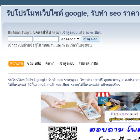
รับโปรโมทเว็บไซต์ google, รับทำ seo ราคา
ยินดีต้อนรับคุณ,
บุคคลทั่วไป
กรุณา
เข้าสู่ระบบ
หรือ
ลงทะเบียน
เข้าสู่ระบบด้วยชื่อผู้ใช้ รหัสผ่าน และระยะเวลาในเซสชั่น
หน้าแรก
ช่วยเหลือ
ค้นหา
เข้าสู่ระบบ
สมัครสมาชิก
รับโปรโมทเว็บไซต์ google, รับทำ seo ราคาถูก
»
โพสประกาศฟรี ทุกหมวดหมู่
»
ลงประกาศ
ไม้กั้นรถยนต์  ไม้กั้นรถยนต์อ่านป้ายทะเบียน  ระบบไม้กั้นรถยนต์อ่านป้ายทะเบียน.