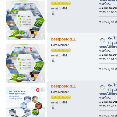
ทะเบียน.
«
ตอบกลับ #32 
กระทู้: 14461
2025, 15:00:5
ขออนุญาต อั
Re: ไม้
bestpostdd11
รถยนต
Hero Member
ระบบไม้กั้น
ทะเบียน.
«
ตอบกลับ #33 
กระทู้: 14461
2025, 18:04:3
ขออนุญาต อั
Re: ไม้
bestpostdd11
รถยนต
Hero Member
ระบบไม้กั้น
ทะเบียน.
«
ตอบกลับ #34 
กระทู้: 14461
2025, 20:40:1
ขออนุญาต อั