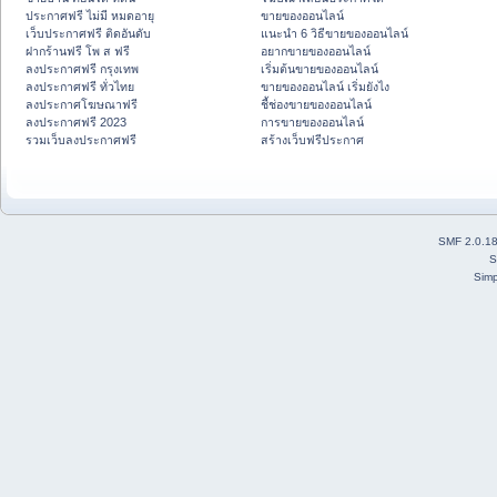
ประกาศฟรี ไม่มี หมดอายุ
ขายของออนไลน์
เว็บประกาศฟรี ติดอันดับ
แนะนำ 6 วิธีขายของออนไลน์
ฝากร้านฟรี โพ ส ฟรี
อยากขายของออนไลน์
ลงประกาศฟรี กรุงเทพ
เริ่มต้นขายของออนไลน์
ลงประกาศฟรี ทั่วไทย
ขายของออนไลน์ เริ่มยังไง
ลงประกาศโฆษณาฟรี
ชี้ช่องขายของออนไลน์
ลงประกาศฟรี 2023
การขายของออนไลน์
รวมเว็บลงประกาศฟรี
สร้างเว็บฟรีประกาศ
SMF 2.0.1
S
Simp