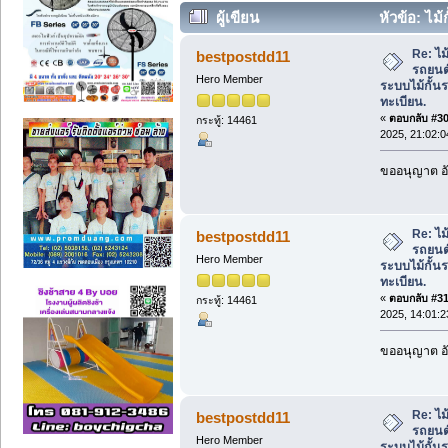
ผู้เขียน
หัวข้อ: ไม้
ระบบไม้กั้นรถยนต์อ่านป้ายทะเบียน. (อ่า
Re: ไม้
bestpostdd11
รถยนต
Hero Member
ระบบไม้กั้น
ทะเบียน.
«
ตอบกลับ #30 
กระทู้: 14461
2025, 21:02:0
ขออนุญาต อั
Re: ไม้
bestpostdd11
รถยนต
Hero Member
ระบบไม้กั้น
ทะเบียน.
«
ตอบกลับ #31 
กระทู้: 14461
2025, 14:01:2
ขออนุญาต อั
Re: ไม้
bestpostdd11
รถยนต
Hero Member
ระบบไม้กั้น