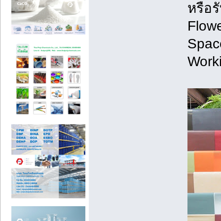
หรือร
Flowe
Space
Worki