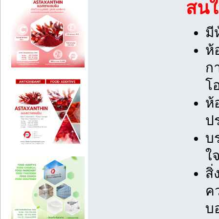
สนใ
มี
ห้
กา
โ
ห้
ปร
บร
ใ
สิ
คว
บอ