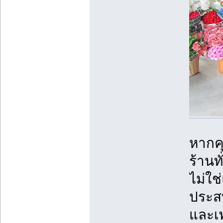
หากค
ร้านท
ไม่ใช
ประสบ
และเ