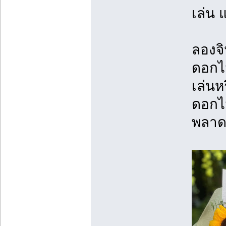
เล่น
ลองจิ
ดอกไม
เล่น
ดอกไม
พลาด