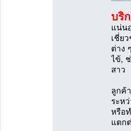
บริ
แน่นอ
เชี่
ต่าง 
ไข้, 
สาว
ลูกค้
ระหว่
หรือท
แตกต่