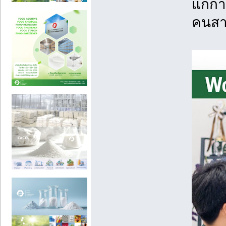
แก่กา
คนสาม