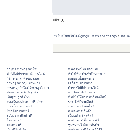
หน้า: [
1
]
รับโปรโมทเว็บไซต์ google, รับทำ seo ราคาถูก
»
เพิ่มย
กลยุทธ์การหาลูกค้าใหม่
หากลยุทธ์เพิ่มยอดขาย
ทํายังไงให้ขายของดี ออนไลน์
ทําไงให้ลูกค้าเข้าร้านเยอะ ๆ
วิธีการหาลูกค้าของ sale
กลยุทธ์เพิ่มยอดขาย
วิธีหาลูกค้ากลุ่มเป้าหมาย
เคล็ดลับขายของดี
การหาลูกค้าใหม่ รักษาลูกค้าเก่า
ค้าขายไม่ดีทำอย่างไรดี
ช่องทางการเข้าถึงลูกค้า
งานโพสโปรโมทงาน
เพิ่มฐานลูกค้าใหม่
ทํายังไงให้ขายของดี ออนไลน์
รวมเว็บลงประกาศฟรี ล่าสุด
รวม SMFขายสินค้า
รวมเว็บประกาศฟรี
ประกาศฟรีออนไลน์
โพสต์ขายของฟรี
ลงประกาศ สินค้า
ลงโฆษณาสินค้าฟรี
เว็บบอร์ด โพสต์ฟรี
โฆษณาฟรี
ลงประกาศ ซื้อ-ขาย ฟรี
ประกาศฟรี
ชุมชนคนไอทีขายสินค้า
เว็บฟรีไม่จำกัด
ลงประกาศฟรีใหม่ๆ 2023