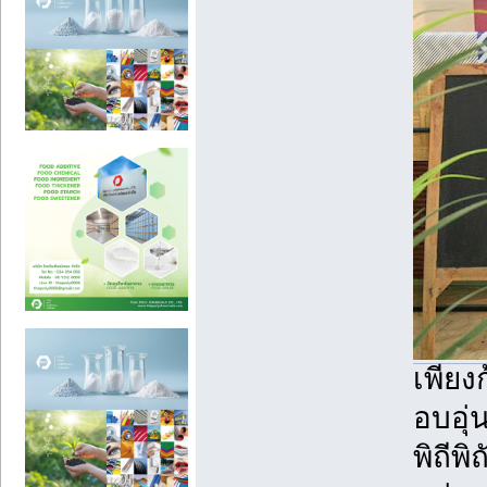
เพียง
อบอุ่
พิถีพ