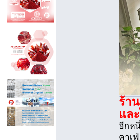
ร้าน
และ
อีกหน
คาเฟ่