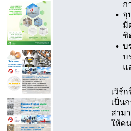
ก
อุ
มี
ชิ
บร
บร
แล
เวิร์ก
เป็น
สามา
ให้คน