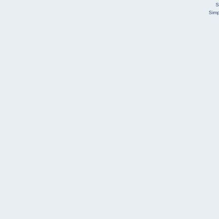
S
Simp