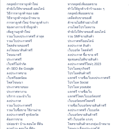
กลยุทธ์การหาลูกค้าใหม่
หากลยุทธ์เพิ่มยอดขาย
ทํายังไงให้ขายของดี ออนไลน์
ทําไงให้ลูกค้าเข้าร้านเยอะ ๆ
วิธีการหาลูกค้าของ sale
กลยุทธ์เพิ่มยอดขาย
วิธีหาลูกค้ากลุ่มเป้าหมาย
เคล็ดลับขายของดี
การหาลูกค้าใหม่ รักษาลูกค้าเก่า
ค้าขายไม่ดีทำอย่างไรดี
ช่องทางการเข้าถึงลูกค้า
งานโพสโปรโมทงาน
เพิ่มฐานลูกค้าใหม่
ทํายังไงให้ขายของดี ออนไลน์
รวมเว็บลงประกาศฟรี ล่าสุด
รวม SMFขายสินค้า
รวมเว็บประกาศฟรี
ประกาศฟรีออนไลน์
โพสต์ขายของฟรี
ลงประกาศ สินค้า
ลงโฆษณาสินค้าฟรี
เว็บบอร์ด โพสต์ฟรี
โฆษณาฟรี
ลงประกาศ ซื้อ-ขาย ฟรี
ประกาศฟรี
ชุมชนคนไอทีขายสินค้า
เว็บฟรีไม่จำกัด
ลงประกาศฟรีใหม่ๆ 2023
ทำ SEO ติด Google
โปรโมทธุรกิจฟรี
ลงประกาศขาย
โปรโมทสินค้าฟรี
เว็บฟรียอดนิยม
แจกฟรี รายชื่อเว็บลงประกาศฟรี
โพสโฆษณา
โปรโมท Social
ประกาศขายของ
โปรโมท youtube
ประกาศหางาน
แจกฟรี รายชื่อเว็บ
บริการ แนะนำเว็บ
แจกฟรีโพสเว็บบอร์ดsmf
ลงประกาศ
เว็บบอร์ดsmfโพสฟรี
รวมเว็บประกาศฟรี
รายชื่อเว็บบอร์ดขายสินค้าฟรี
รวมเว็บซื้อขาย ใช้งานง่าย
ลงประกาศฟรี เว็บบอร์ด
ลงประกาศฟรี ทุกจังหวัด
เว็บบอร์ดขายสินค้าฟรี
ต้องการขาย
ฟรี เว็บบอร์ด แรงๆ
ปล่อยเช่า บ้าน คอนโด ที่ดิน
โพสขายสินค้าตรงกลุ่มเป้าหมาย
ขายบ้าน คอนโด ที่ดิน
โฆษณาเลื่อนประกาศได้