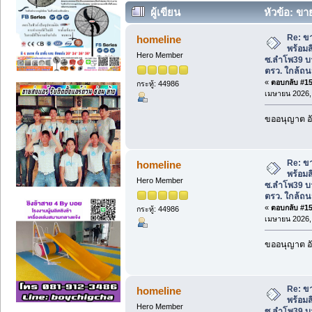
ผู้เขียน
หัวข้อ: ขาย
บางบัวทอง 1 ไร่ 46 ตรว. ใกล้ถนน 345 (อ่
Re: ขา
homeline
พร้อมส
Hero Member
ซ.ลำโพ39 บา
ตรว. ใกล้ถ
«
ตอบกลับ #150
กระทู้: 44986
เมษายน 2026, 
ขออนุญาต อั
Re: ขา
homeline
พร้อมส
Hero Member
ซ.ลำโพ39 บา
ตรว. ใกล้ถ
«
ตอบกลับ #151
กระทู้: 44986
เมษายน 2026, 
ขออนุญาต อั
Re: ขา
homeline
พร้อมส
Hero Member
ซ.ลำโพ39 บา