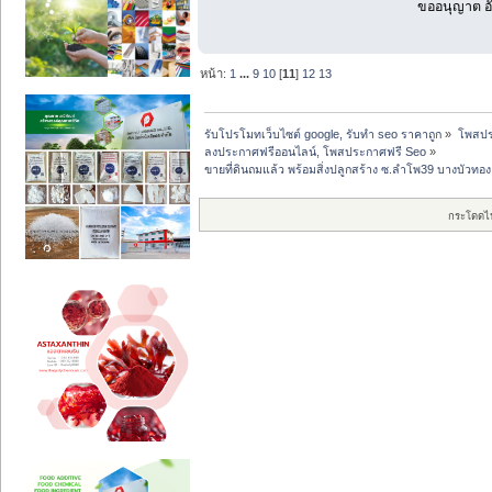
ขออนุญาต อั
หน้า:
1
...
9
10
[
11
]
12
13
รับโปรโมทเว็บไซต์ google, รับทำ seo ราคาถูก
»
โพสปร
ลงประกาศฟรีออนไลน์, โพสประกาศฟรี Seo
»
ขายที่ดินถมแล้ว พร้อมสิ่งปลูกสร้าง ซ.ลำโพ39 บางบัวทอง
กระโดดไ