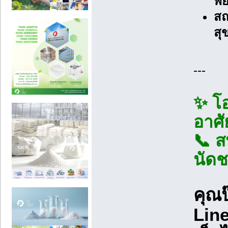
พ
สถ
สุ
---
✨ โอ
อาศั
📞 ส
นัดช
คุณปุ
Line