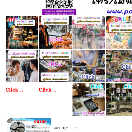
หน้า: [
1
]
2
3
...
13