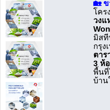
🏡 ข
โคร
วงแ
Won
มิสท
กรุง
ตาร
3 ห้
พื้น
บ้าน