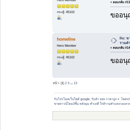
Hero Member
«
ตอบกลับ #13 
กระทู้: 45102
ขออนุ
Re: ขา
homeline
รามคำ
Hero Member
«
ตอบกลับ #14 
กระทู้: 45102
ขออนุ
หน้า: [
1
]
2
3
...
13
รับโปรโมทเว็บไซต์ google, รับทำ seo ราคาถูก
»
โพสปร
ขายทาวน์โฮม3ชั้น หลังมุม ทำเลดี ใกล้รามคำแหงวงแหวน