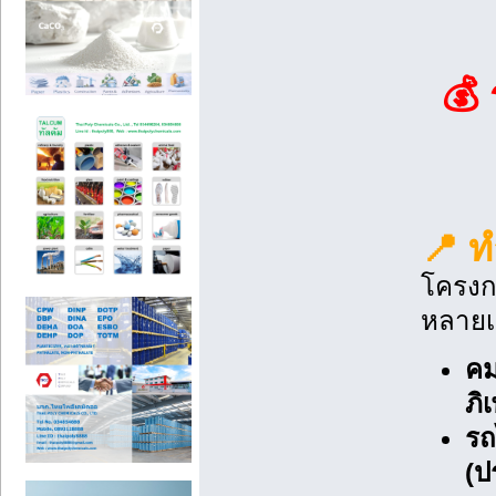
💰
📍 ท
โครงกา
หลายเ
ค
ภิ
รถ
(ป