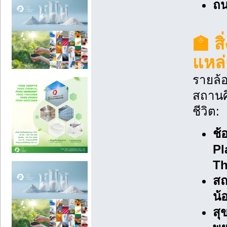
ถน
🏫 ส
แหล่
รายล้
สถานศ
ชีวิต:
ช้
Pl
Th
สถ
น้
สุ