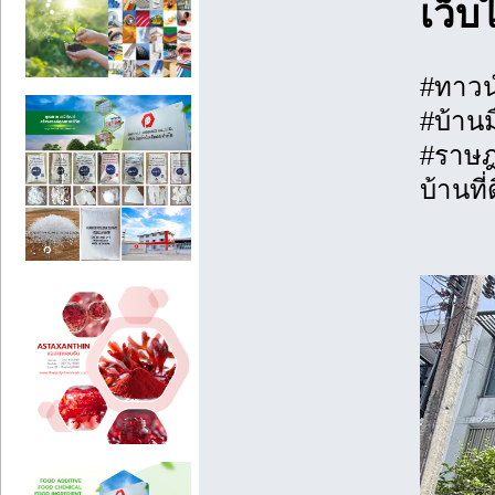
เว็บ
#ทาวน
#บ้าน
#ราษฎ
บ้านที