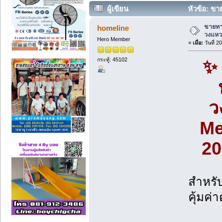
ผู้เขียน
หัวข้อ: ขา
(รหัส202564) (อ่าน 3529 ครั้ง)
ขายทาว
homeline
วงแหว
Hero Member
«
เมื่อ:
วันที่ 2
กระทู้: 45102
✨ 
ว
Me
20
สำหรับ
คุ้มค่