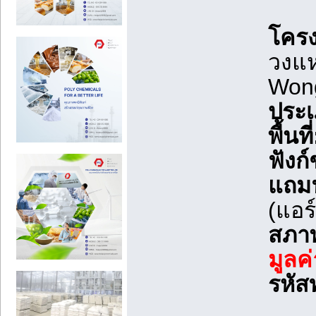
โคร
วงแ
Won
ประเ
พื้นที่
ฟังก์
แถมฟ
(แอร์
สภา
มูล
รหัสท