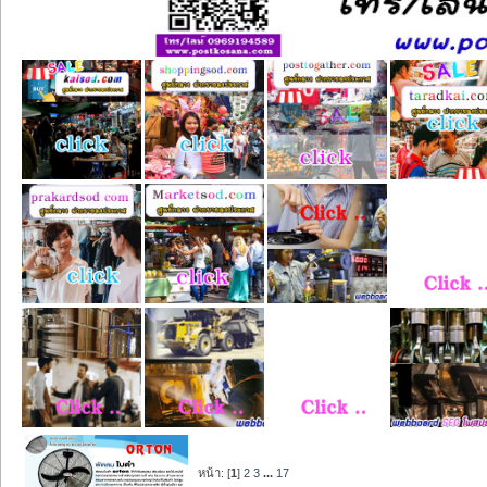
หน้า: [
1
]
2
3
...
17