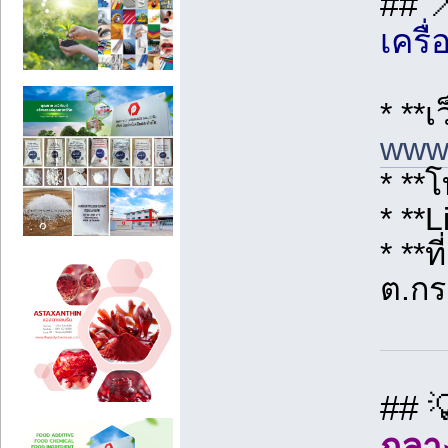
## 
เครื
* **เ
www.
* **โ
* **L
* **ท
ต.กร
## 
กลา