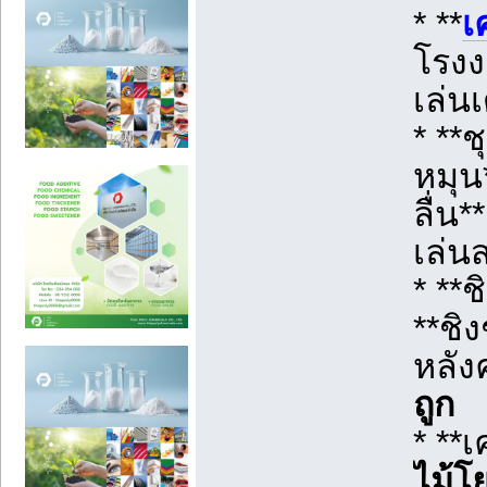
* **
เ
โรงง
เล่นเ
* **
หมุน*
ลื่น
เล่น
* **
**ชิ
หลัง
ถูก
* **
ไม้โ