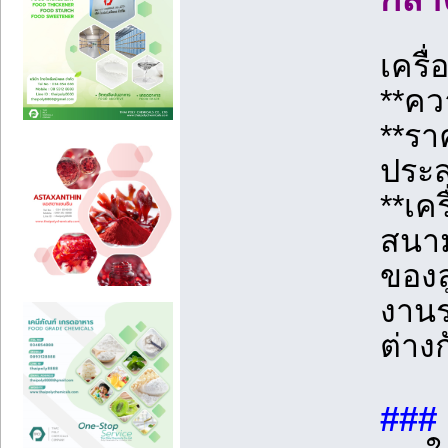
เครื
**คว
**รา
ประ
**เค
สนาม
ของล
งานร
ต่าง
###