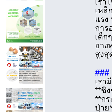
เราใ
เหล็
แรง 
การอ
เด็ก
ยางพ
สูงสุ
###
เราม
**ชิง
**กร
ป่าย