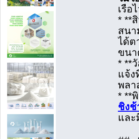
เรือไ
* **
สนาม
ได้ต
ขนา
* **ว
แจ้ง
พลา
* **พ
ชิงช
และม