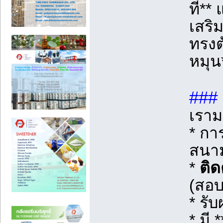
ที่**
เสริ
ทรงต
หมุน
###
เราม
* การ
สนา
*
ติด
(สอบ
* รั
* มี