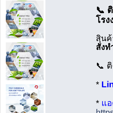
📞 ต
โรง
สินค
สั่ง
📞 ต
*
Li
*
แอด
http