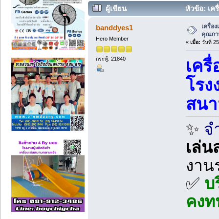
ผู้เขียน
หัวข้อ: เค
6262 ครั้ง)
เครื่อ
banddyes1
คุณภา
Hero Member
«
เมื่อ:
วันที่ 2
กระทู้: 21840
เครื
โรงง
สนา
✨
จำ
เล่น
งาน
✅
บร
คงท