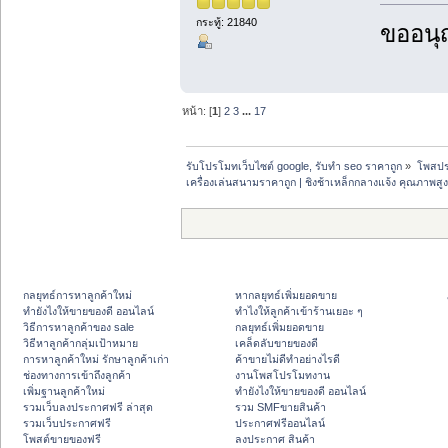
กระทู้: 21840
ขออนุ
หน้า: [
1
]
2
3
...
17
รับโปรโมทเว็บไซต์ google, รับทำ seo ราคาถูก
»
โพสปร
เครื่องเล่นสนามราคาถูก | ชิงช้าเหล็กกลางแจ้ง คุณภาพส
กลยุทธ์การหาลูกค้าใหม่
หากลยุทธ์เพิ่มยอดขาย
ทํายังไงให้ขายของดี ออนไลน์
ทําไงให้ลูกค้าเข้าร้านเยอะ ๆ
วิธีการหาลูกค้าของ sale
กลยุทธ์เพิ่มยอดขาย
วิธีหาลูกค้ากลุ่มเป้าหมาย
เคล็ดลับขายของดี
การหาลูกค้าใหม่ รักษาลูกค้าเก่า
ค้าขายไม่ดีทำอย่างไรดี
ช่องทางการเข้าถึงลูกค้า
งานโพสโปรโมทงาน
เพิ่มฐานลูกค้าใหม่
ทํายังไงให้ขายของดี ออนไลน์
รวมเว็บลงประกาศฟรี ล่าสุด
รวม SMFขายสินค้า
รวมเว็บประกาศฟรี
ประกาศฟรีออนไลน์
โพสต์ขายของฟรี
ลงประกาศ สินค้า