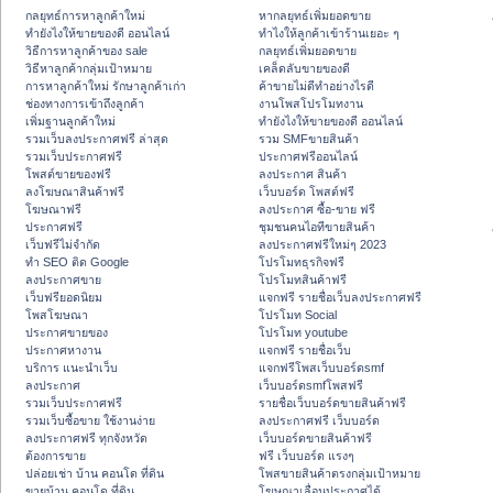
กลยุทธ์การหาลูกค้าใหม่
หากลยุทธ์เพิ่มยอดขาย
ทํายังไงให้ขายของดี ออนไลน์
ทําไงให้ลูกค้าเข้าร้านเยอะ ๆ
วิธีการหาลูกค้าของ sale
กลยุทธ์เพิ่มยอดขาย
วิธีหาลูกค้ากลุ่มเป้าหมาย
เคล็ดลับขายของดี
การหาลูกค้าใหม่ รักษาลูกค้าเก่า
ค้าขายไม่ดีทำอย่างไรดี
ช่องทางการเข้าถึงลูกค้า
งานโพสโปรโมทงาน
เพิ่มฐานลูกค้าใหม่
ทํายังไงให้ขายของดี ออนไลน์
รวมเว็บลงประกาศฟรี ล่าสุด
รวม SMFขายสินค้า
รวมเว็บประกาศฟรี
ประกาศฟรีออนไลน์
โพสต์ขายของฟรี
ลงประกาศ สินค้า
ลงโฆษณาสินค้าฟรี
เว็บบอร์ด โพสต์ฟรี
โฆษณาฟรี
ลงประกาศ ซื้อ-ขาย ฟรี
ประกาศฟรี
ชุมชนคนไอทีขายสินค้า
เว็บฟรีไม่จำกัด
ลงประกาศฟรีใหม่ๆ 2023
ทำ SEO ติด Google
โปรโมทธุรกิจฟรี
ลงประกาศขาย
โปรโมทสินค้าฟรี
เว็บฟรียอดนิยม
แจกฟรี รายชื่อเว็บลงประกาศฟรี
โพสโฆษณา
โปรโมท Social
ประกาศขายของ
โปรโมท youtube
ประกาศหางาน
แจกฟรี รายชื่อเว็บ
บริการ แนะนำเว็บ
แจกฟรีโพสเว็บบอร์ดsmf
ลงประกาศ
เว็บบอร์ดsmfโพสฟรี
รวมเว็บประกาศฟรี
รายชื่อเว็บบอร์ดขายสินค้าฟรี
รวมเว็บซื้อขาย ใช้งานง่าย
ลงประกาศฟรี เว็บบอร์ด
ลงประกาศฟรี ทุกจังหวัด
เว็บบอร์ดขายสินค้าฟรี
ต้องการขาย
ฟรี เว็บบอร์ด แรงๆ
ปล่อยเช่า บ้าน คอนโด ที่ดิน
โพสขายสินค้าตรงกลุ่มเป้าหมาย
ขายบ้าน คอนโด ที่ดิน
โฆษณาเลื่อนประกาศได้