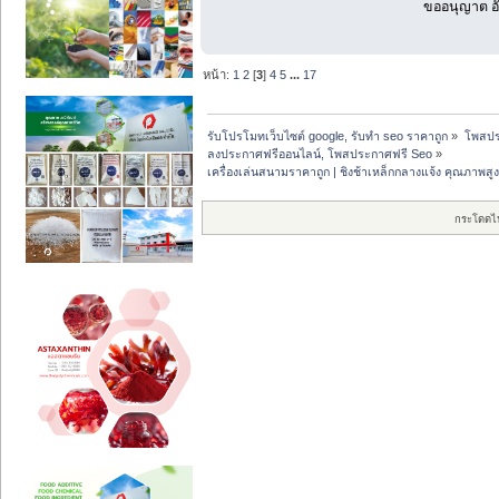
ขออนุญาต อั
หน้า:
1
2
[
3
]
4
5
...
17
รับโปรโมทเว็บไซต์ google, รับทำ seo ราคาถูก
»
โพสปร
ลงประกาศฟรีออนไลน์, โพสประกาศฟรี Seo
»
เครื่องเล่นสนามราคาถูก | ชิงช้าเหล็กกลางแจ้ง คุณภาพส
กระโดดไ