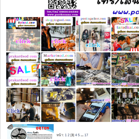
หน้า:
1
2
[
3
]
4
5
...
17