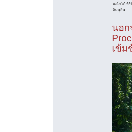
ผงโกโก้ 65%
อินนูลิน
นอกจ
Proc
เข้มข