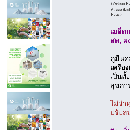
(Medium Ro
คั่วอ่อน (Lig
Roast)
เมล็ด
สด, ผง
ภูมีนค
เครื่อ
เป็นทั้
สุขภาพ
ไม่ว่
ปรับส