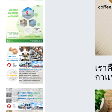
เราค
กาแฟ