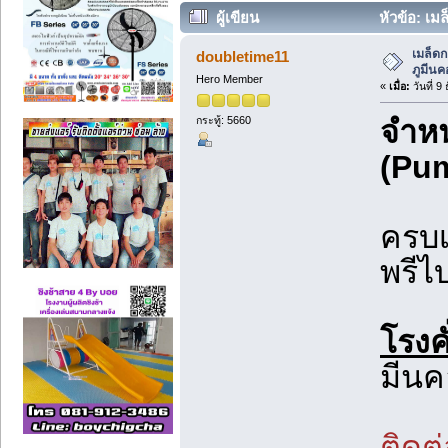
ผู้เขียน
หัวข้อ: เมล
เมล็ดก
doubletime11
ภูมีนค
Hero Member
«
เมื่อ:
วันที่ 9
กระทู้: 5660
จำห
(Pum
ครบเ
พรีไ
โรงค
มีนค
ติดต