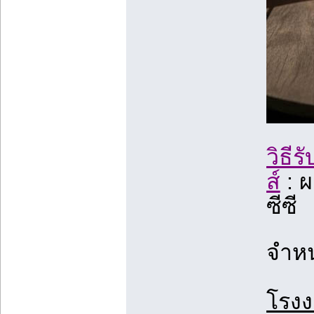
วิธี
ส์
: ผ
ซีซี
จำหน
โรงง