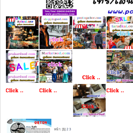
หน้า: [
1
]
2
3