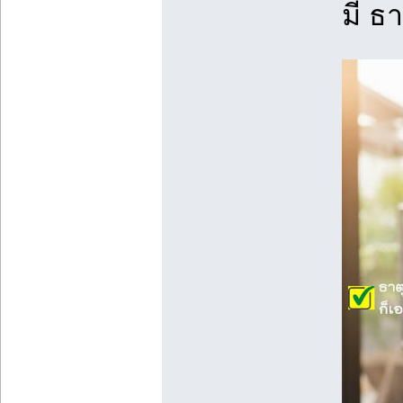
มี ธา