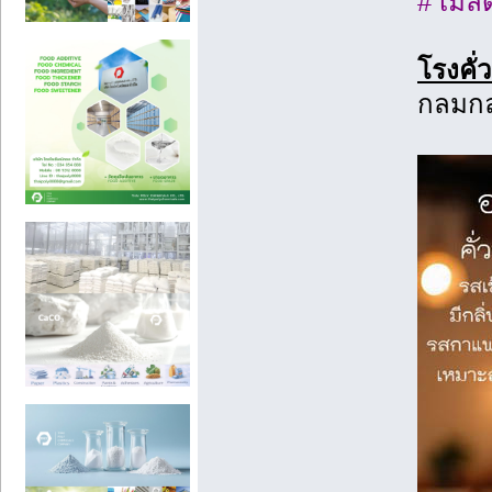
# เมล
โรงคั
กลมกล