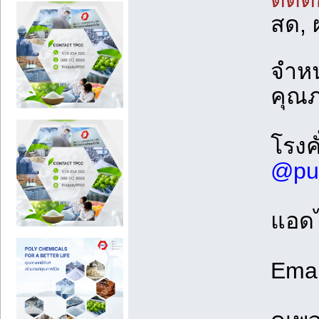
สด, 
จำหน
คุณภ
โรงค
@pu
แอดไ
Emai