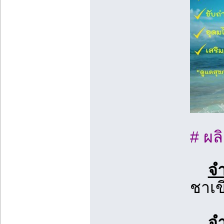
# ผล
จ
ชาเข
จำ