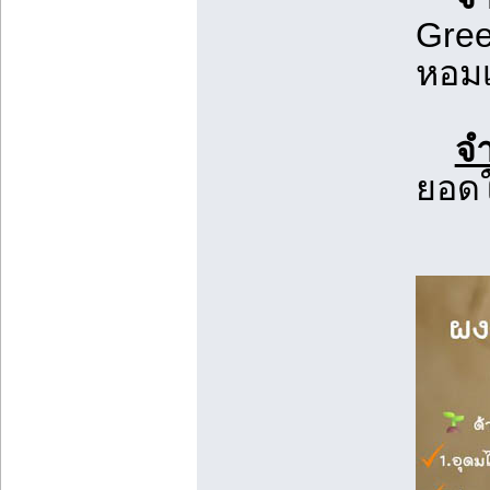
Gree
หอมเ
จ
ยอดใ