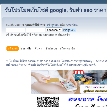
รับโปรโมทเว็บไซต์ google, รับทำ seo ราคา
ยินดีต้อนรับคุณ,
บุคคลทั่วไป
กรุณา
เข้าสู่ระบบ
หรือ
ลงทะเบียน
เข้าสู่ระบบด้วยชื่อผู้ใช้ รหัสผ่าน และระยะเวลาในเซสชั่น
หน้าแรก
ช่วยเหลือ
ค้นหา
เข้าสู่ระบบ
สมัครสมาชิก
รับโปรโมทเว็บไซต์ google, รับทำ seo ราคาถูก
»
โพสประกาศฟรี ทุกหมวดหมู่
»
ลงประกาศ
เมล็ดกาแฟคั่วสด, เครื่องดื่มธัญพืช พรีไบโอติกส์, ผงโกโก้, ผงชามะนาว ภูมีนคอฟฟ์.