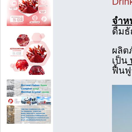
Drin
จำหน
ดื่ม
ผลิตภ
เป็น
พ
ฟื้น