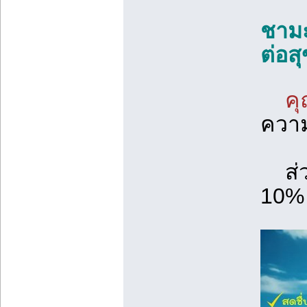
ชามะ
ต่อส
ค
ความ
ส่วน
10%