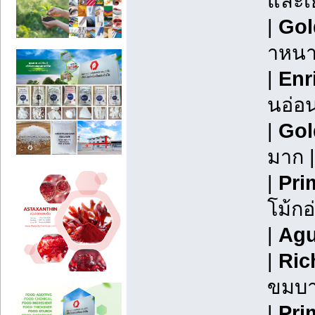
และเย
|
Gol
าหนา 
|
Enr
นอ่อน
|
Gol
มาก |
|
Pri
โม้กอ
|
Agu
|
Ric
ขมบาด
|
Pri