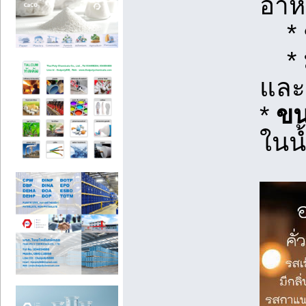
อาห
* ช
* ม
และ
*
ขน
ในน้