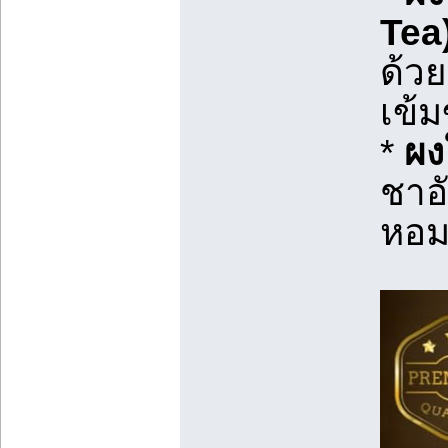
Tea
ด้ว
เข้ม
*
ผง
ชาอั
หอม