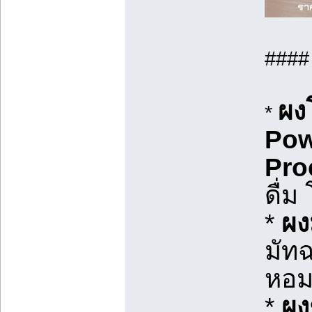
###
ผง
*
Pow
Pro
ดื่ม
*
ผง
มัท
หอม
*
ผง