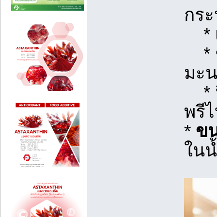
กระป
* เ
* ช
มะน
* ฟื
พรีไ
*
ขน
ในน้