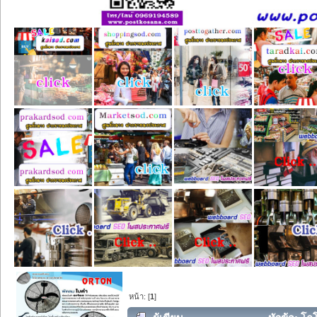
หน้า: [
1
]