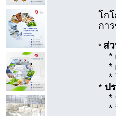
โกโก
การ
ส่
*
* ผ
* ผ
* อิ
*
ปร
* ช
* ฟ