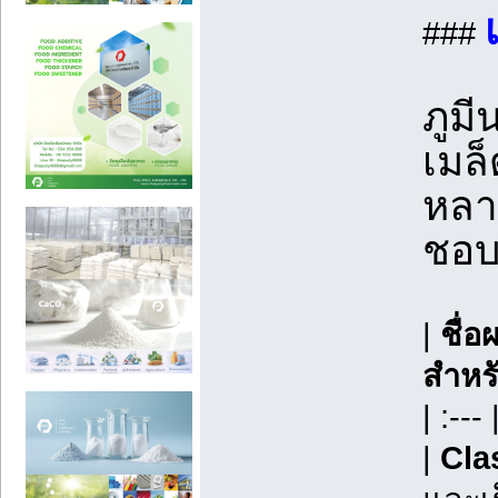
###
ภูม
เมล
หลา
ชอบ
|
ชื่อ
สำหร
| :--- 
|
Cla