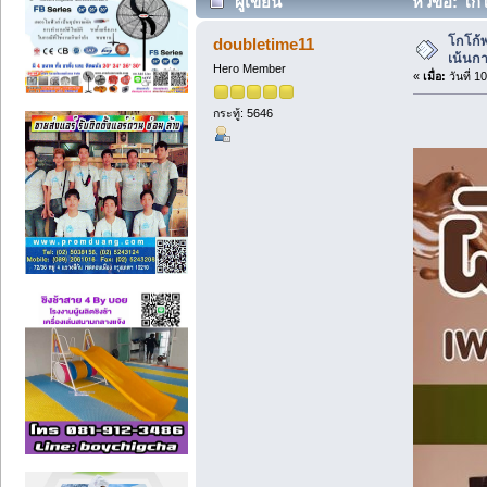
ผู้เขียน
หัวข้อ: โกโ
โกโก้พ
doubletime11
เน้นก
Hero Member
«
เมื่อ:
วันที่ 1
กระทู้: 5646