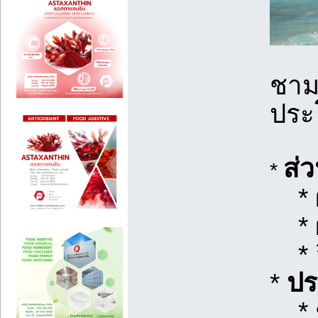
ชามะ
ประ
ส่
*
* 
* 
* อ
*
ปร
* ช