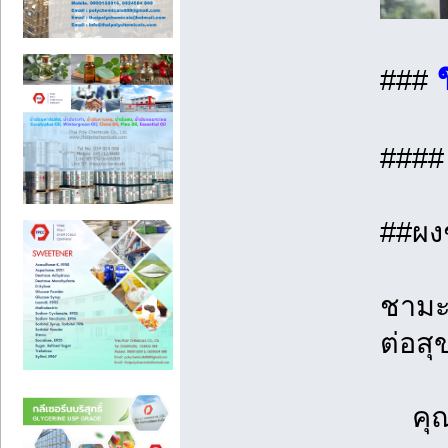
###
###
##ผง
ชามะน
ต่อส
คุณปร