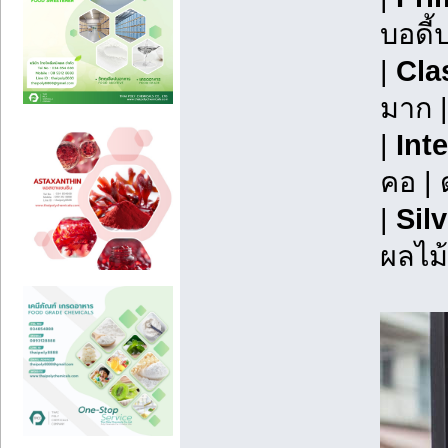
บอดี้
|
Cla
มาก |
|
Int
คอ | 
|
Sil
ผลไม้