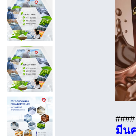
###
มีน