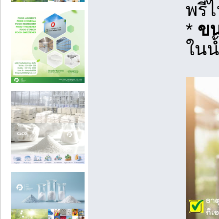
พรีไ
*
ขน
ในน้