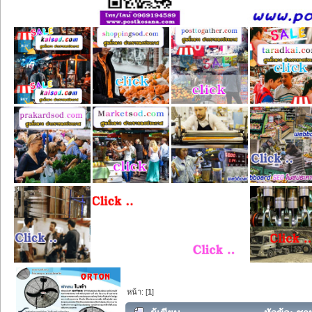
หน้า: [
1
]