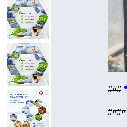
###
###