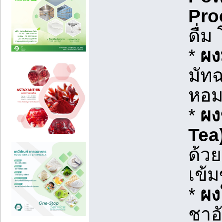
Pro
ดื่ม
*
ผง
มัท
หอม
*
ผง
Tea
ด้ว
เข้ม
*
ผง
ชาอั