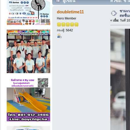
ผู้เขียน
หัวข้อ: ชา
ชามะนา
doubletime11
สดชื่น
Hero Member
«
เมื่อ:
วันที่ 1
กระทู้: 5642