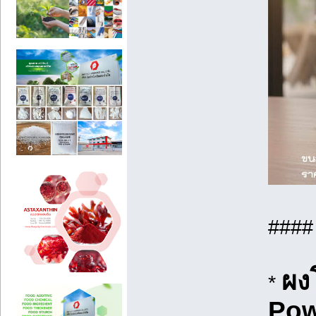
###
ผง
*
Pow