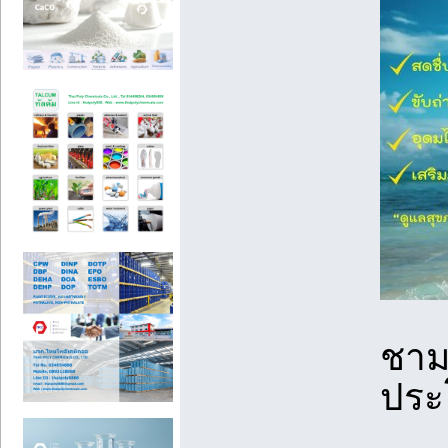
ชามะ
ประ