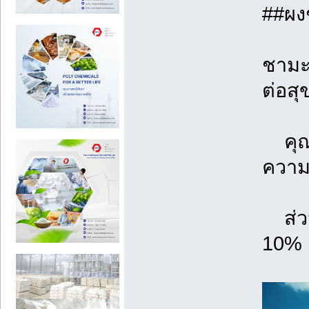
##ผง
ชามะน
ต่อส
คุณป
ความช
ส่วน
10%