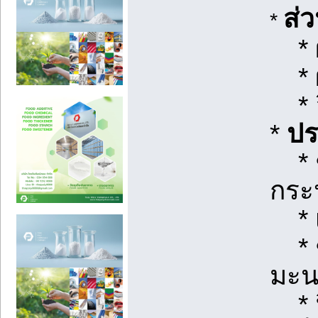
ส่
*
* 
* 
* อ
*
ปร
* ช
กระป
* เ
* ช
มะน
* ฟื