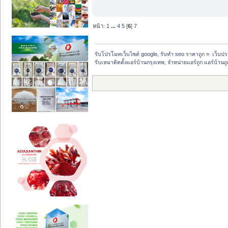
หน้า:
1
...
4
5
[
6
]
7
รับโปรโมทเว็บไซต์ google, รับทำ seo ราคาถูก
»
เว็บป
รับเหมาติดตั้งแอร์บ้านกรุงเทพ, จำหน่ายแอร์ถูก แอร์บ้าน