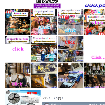
หน้า:
1
...
4
5
[
6
]
7