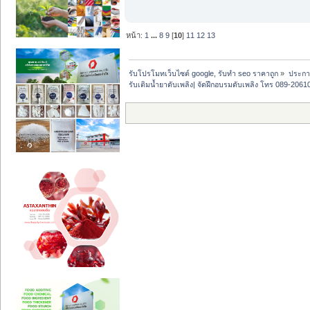
หน้า:
1
...
8
9
[
10
]
11
12
13
รับโปรโมทเว็บไซต์ google, รับทำ seo ราคาถูก
»
ประกาศ
รับเติมน้ำยาดับเพลิง| จัดฝึกอบรมดับเพลิง โทร 089-2061016 