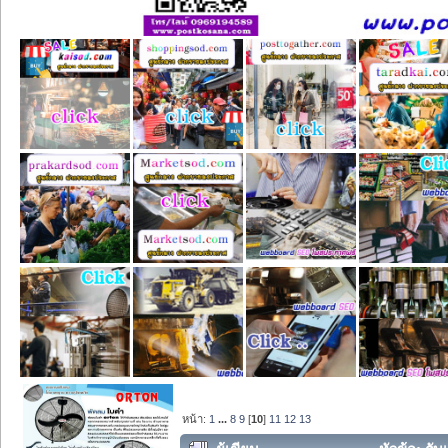
หน้า:
1
...
8
9
[
10
]
11
12
13