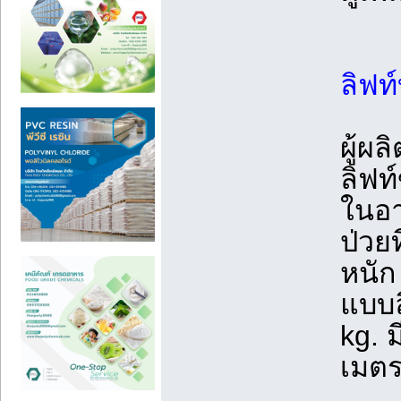
ลิฟท
ผู้ผ
ลิฟท
ในอา
ป่วยท
หนัก
แบบล
kg. ม
เมตร