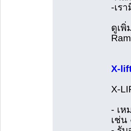
-เรา
ดูเพ
Ram
X-lif
X-LI
- เห
เช่น
- รั