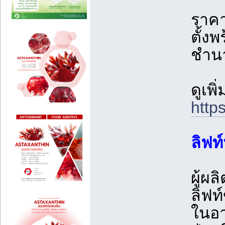
ราคา
ตั้งพ
ชำนา
ดูเพ
https
ลิฟท
ผู้ผ
ลิฟท
ในอา