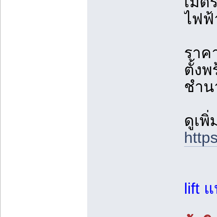
เมตร
ไฟฟ้
ราคา
ตั้งพ
ชำนา
ดูเพ
http
lift