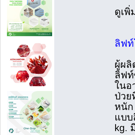
ดูเพ
ลิฟท
ผู้ผ
ลิฟท
ในอา
ป่วยท
หนัก
แบบล
kg. ม