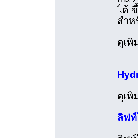
ได้ ข
สำหร
ดูเพิ
Hydr
ดูเพิ
ลิฟท