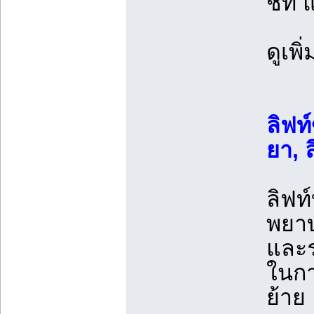
ชีท 
ดูเพ
ลิฟท
ยา,
ลิฟท
พยาบ
และร
ในกา
ย้าย