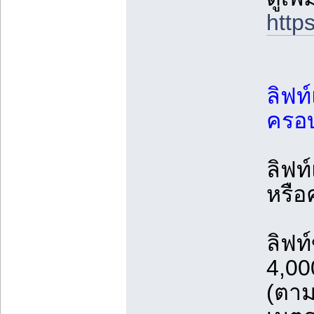
http
ลิฟท
ครอบ
ลิฟท
หรือ
ลิฟท
4,00
(ตาม