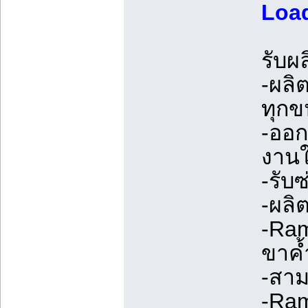
Load
รับผ
-ผลิ
ทุก
-ออก
งานใ
-รับ
-ผลิ
-Ram
ขาค้
-สาม
-Ram