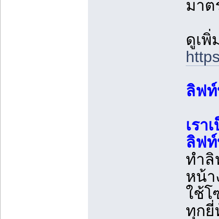
มาต
ดูเพิ
http
ลิฟท์
เราเ
ลิฟท
ทำลิ
หน้า
ใช้โ
ทุกย