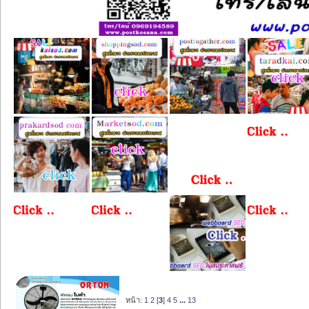
หน้า:
1
2
[
3
]
4
5
...
13