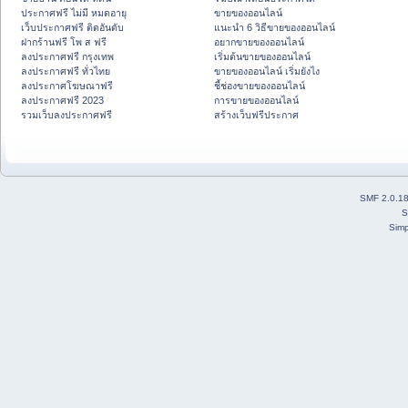
ประกาศฟรี ไม่มี หมดอายุ
ขายของออนไลน์
เว็บประกาศฟรี ติดอันดับ
แนะนำ 6 วิธีขายของออนไลน์
ฝากร้านฟรี โพ ส ฟรี
อยากขายของออนไลน์
ลงประกาศฟรี กรุงเทพ
เริ่มต้นขายของออนไลน์
ลงประกาศฟรี ทั่วไทย
ขายของออนไลน์ เริ่มยังไง
ลงประกาศโฆษณาฟรี
ชี้ช่องขายของออนไลน์
ลงประกาศฟรี 2023
การขายของออนไลน์
รวมเว็บลงประกาศฟรี
สร้างเว็บฟรีประกาศ
SMF 2.0.1
S
Simp