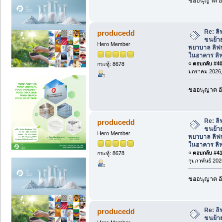
ขออนุญาต อั
Re: ล
producedd
ขนย้าย
Hero Member
พยาบาล ลิฟท
ในอาคาร ลิ
«
ตอบกลับ #40 
กระทู้: 8678
มกราคม 2026, 
ขออนุญาต อั
Re: ล
producedd
ขนย้าย
Hero Member
พยาบาล ลิฟท
ในอาคาร ลิ
«
ตอบกลับ #41 
กระทู้: 8678
กุมภาพันธ์ 202
ขออนุญาต อั
Re: ล
producedd
ขนย้าย