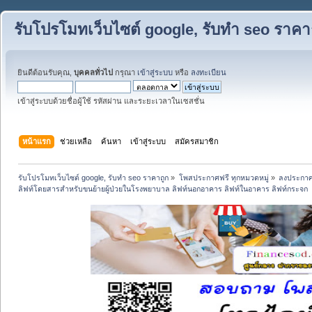
รับโปรโมทเว็บไซต์ google, รับทำ seo ราคา
ยินดีต้อนรับคุณ,
บุคคลทั่วไป
กรุณา
เข้าสู่ระบบ
หรือ
ลงทะเบียน
เข้าสู่ระบบด้วยชื่อผู้ใช้ รหัสผ่าน และระยะเวลาในเซสชั่น
หน้าแรก
ช่วยเหลือ
ค้นหา
เข้าสู่ระบบ
สมัครสมาชิก
รับโปรโมทเว็บไซต์ google, รับทำ seo ราคาถูก
»
โพสประกาศฟรี ทุกหมวดหมู่
»
ลงประกาศ
ลิฟท์โดยสารสำหรับขนย้ายผู้ป่วยในโรงพยาบาล ลิฟท์นอกอาคาร ลิฟท์ในอาคาร ลิฟท์กระจก