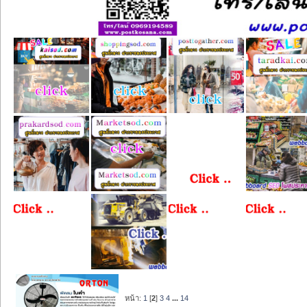
หน้า:
1
[
2
]
3
4
...
14