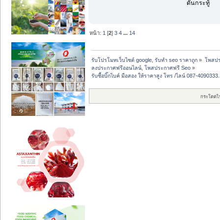
ดันกระทู้
หน้า:
1
[
2
]
3
4
...
14
รับโปรโมทเว็บไซต์ google, รับทำ seo ราคาถูก
»
โพสปร
ลงประกาศฟรีออนไลน์, โพสประกาศฟรี Seo
»
รับซื้อบิ๊กไบค์ มือสอง ให้ราคาสูง โทร /ไลน์ 087-4090333.
กระโดดไ