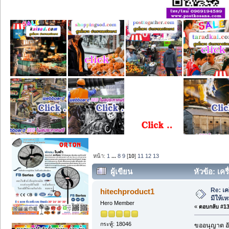
หน้า:
1
...
8
9
[
10
]
11
12
13
ผู้เขียน
หัวข้อ: เคร
Re: เค
hitechproduct1
มีให้
Hero Member
«
ตอบกลับ #135
กระทู้: 18046
ขออนุญาต อั