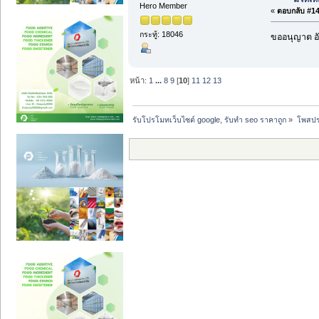
Hero Member
«
ตอบกลับ #149
กระทู้: 18046
ขออนุญาต อั
หน้า:
1
...
8
9
[
10
]
11
12
13
รับโปรโมทเว็บไซต์ google, รับทำ seo ราคาถูก
»
โพสปร