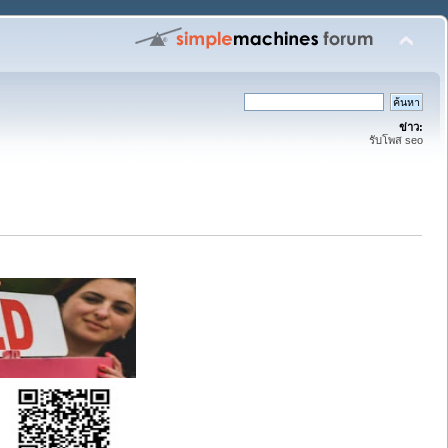
ข่าว:
รับโพส seo