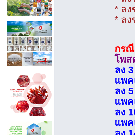
* ลงข
* ลงข
กรณี
โพสต
ลง 3 
แพคเ
ลง 5 
แพคเ
ลง 10
แพคเ
ลง 14