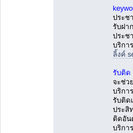
keywor
ประชาส
รับฝา
ประชาส
บริการ
ลิ้งค์
รับติด
จะช่ว
บริกา
รับติด
ประสิท
ติดอัน
บริการ