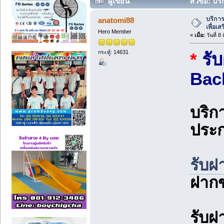
ผู้เขียน
หัวข้อ: บร
(อ่าน 53956 ครั้ง)
บริการ
anatomi88
เพื่อเ
Hero Member
«
เมื่อ:
วันที่ 8
กระทู้: 14631
*
รั
Bac
บริก
ประก
รับฝ
ฝากข
รับฝ