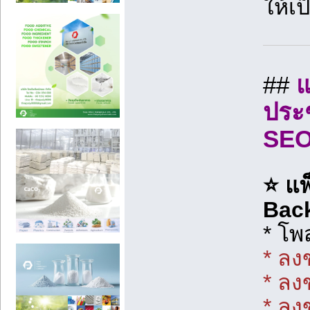
ให้เ
##
แ
ประช
SEO
⭐ แพ
Back
* โพ
* ลงข
* ลงข
* ลงข