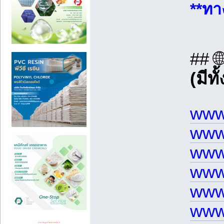
**ทาง
## 
(มีท
www
www.
www
www
www.
www.