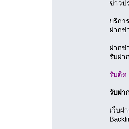
ข่าวปร
บริกา
ฝากข่
ฝากข่า
รับฝาก
รับติด
รับฝา
เว็บฝ
Backli