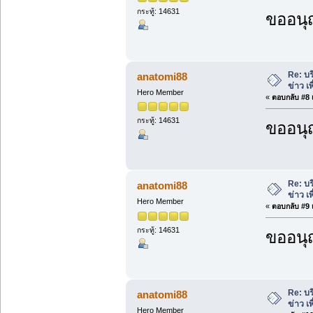
กระทู้: 14631
ขออนุ
Re: บร
anatomi88
ข่าว เ
Hero Member
«
ตอบกลับ #8 เ
กระทู้: 14631
ขออนุ
Re: บร
anatomi88
ข่าว เ
Hero Member
«
ตอบกลับ #9 เ
กระทู้: 14631
ขออนุ
Re: บร
anatomi88
ข่าว เ
Hero Member