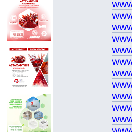
www.
www
www.
www.
www
www
www.
www.
www
www.
www
www