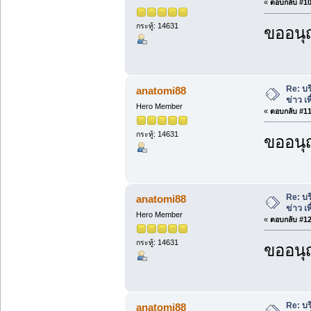
«
ตอบกลับ #10 
กระทู้: 14631
ขออนุ
Re: บร
anatomi88
ข่าว เ
Hero Member
«
ตอบกลับ #11 
กระทู้: 14631
ขออนุ
Re: บร
anatomi88
ข่าว เ
Hero Member
«
ตอบกลับ #12 
กระทู้: 14631
ขออนุ
Re: บร
anatomi88