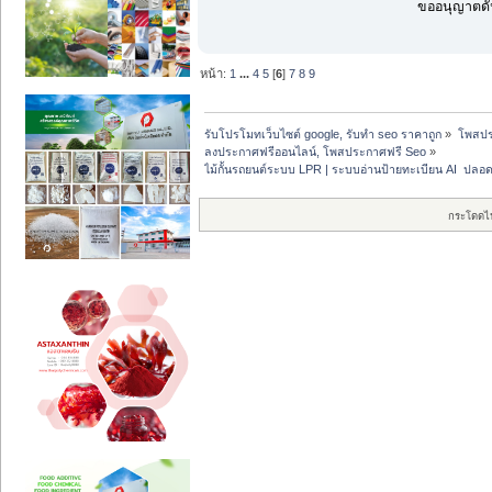
ขออนุญาตดัน
หน้า:
1
...
4
5
[
6
]
7
8
9
รับโปรโมทเว็บไซต์ google, รับทำ seo ราคาถูก
»
โพสปร
ลงประกาศฟรีออนไลน์, โพสประกาศฟรี Seo
»
ไม้กั้นรถยนต์ระบบ LPR | ระบบอ่านป้ายทะเบียน AI  ปลอ
กระโดดไ