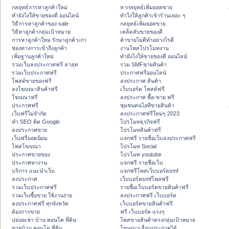
กลยุทธ์การหาลูกค้าใหม่
หากลยุทธ์เพิ่มยอดขาย
ทํายังไงให้ขายของดี ออนไลน์
ทําไงให้ลูกค้าเข้าร้านเยอะ ๆ
วิธีการหาลูกค้าของ sale
กลยุทธ์เพิ่มยอดขาย
วิธีหาลูกค้ากลุ่มเป้าหมาย
เคล็ดลับขายของดี
การหาลูกค้าใหม่ รักษาลูกค้าเก่า
ค้าขายไม่ดีทำอย่างไรดี
ช่องทางการเข้าถึงลูกค้า
งานโพสโปรโมทงาน
เพิ่มฐานลูกค้าใหม่
ทํายังไงให้ขายของดี ออนไลน์
รวมเว็บลงประกาศฟรี ล่าสุด
รวม SMFขายสินค้า
รวมเว็บประกาศฟรี
ประกาศฟรีออนไลน์
โพสต์ขายของฟรี
ลงประกาศ สินค้า
ลงโฆษณาสินค้าฟรี
เว็บบอร์ด โพสต์ฟรี
โฆษณาฟรี
ลงประกาศ ซื้อ-ขาย ฟรี
ประกาศฟรี
ชุมชนคนไอทีขายสินค้า
เว็บฟรีไม่จำกัด
ลงประกาศฟรีใหม่ๆ 2023
ทำ SEO ติด Google
โปรโมทธุรกิจฟรี
ลงประกาศขาย
โปรโมทสินค้าฟรี
เว็บฟรียอดนิยม
แจกฟรี รายชื่อเว็บลงประกาศฟรี
โพสโฆษณา
โปรโมท Social
ประกาศขายของ
โปรโมท youtube
ประกาศหางาน
แจกฟรี รายชื่อเว็บ
บริการ แนะนำเว็บ
แจกฟรีโพสเว็บบอร์ดsmf
ลงประกาศ
เว็บบอร์ดsmfโพสฟรี
รวมเว็บประกาศฟรี
รายชื่อเว็บบอร์ดขายสินค้าฟรี
รวมเว็บซื้อขาย ใช้งานง่าย
ลงประกาศฟรี เว็บบอร์ด
ลงประกาศฟรี ทุกจังหวัด
เว็บบอร์ดขายสินค้าฟรี
ต้องการขาย
ฟรี เว็บบอร์ด แรงๆ
ปล่อยเช่า บ้าน คอนโด ที่ดิน
โพสขายสินค้าตรงกลุ่มเป้าหมาย
ขายบ้าน คอนโด ที่ดิน
โฆษณาเลื่อนประกาศได้