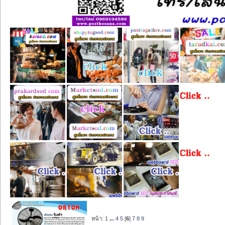
หน้า:
1
...
4
5
[
6
]
7
8
9