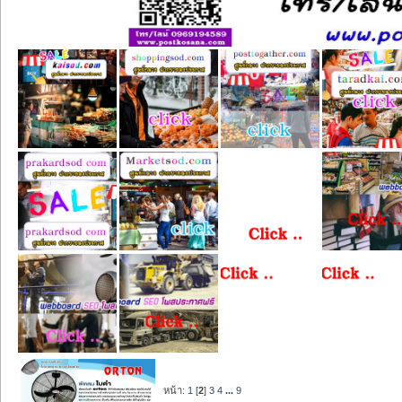
หน้า:
1
[
2
]
3
4
...
9