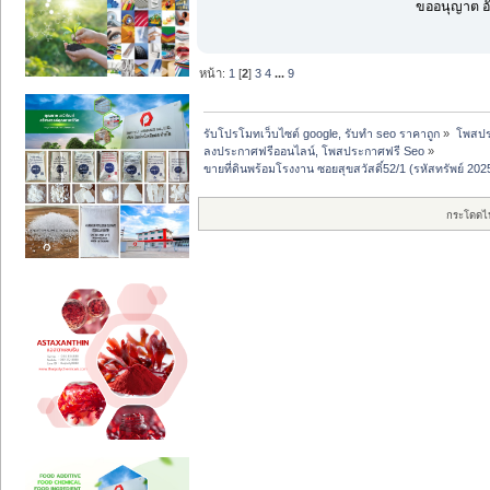
ขออนุญาต อั
หน้า:
1
[
2
]
3
4
...
9
รับโปรโมทเว็บไซต์ google, รับทำ seo ราคาถูก
»
โพสปร
ลงประกาศฟรีออนไลน์, โพสประกาศฟรี Seo
»
ขายที่ดินพร้อมโรงงาน ซอยสุขสวัสดิ์52/1 (รหัสทรัพย์ 2
กระโดดไ