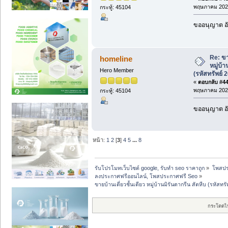
พฤษภาคม 2026
กระทู้: 45104
ขออนุญาต อั
Re: ขา
homeline
หมู่บ้
Hero Member
(รหัสทรัพย์ 
«
ตอบกลับ #44 
พฤษภาคม 2026
กระทู้: 45104
ขออนุญาต อั
หน้า:
1
2
[
3
]
4
5
...
8
รับโปรโมทเว็บไซต์ google, รับทำ seo ราคาถูก
»
โพสปร
ลงประกาศฟรีออนไลน์, โพสประกาศฟรี Seo
»
ขายบ้านเดี่ยวชั้นเดียว หมู่บ้านมิรันดากรีน สัตหีบ (รหัสท
กระโดดไ