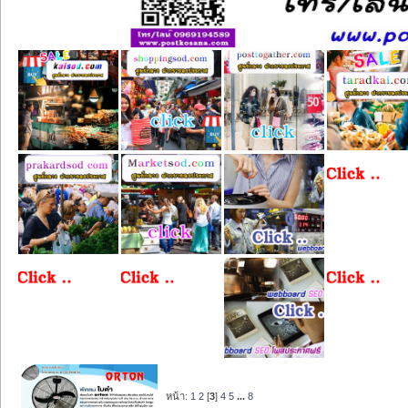
หน้า:
1
2
[
3
]
4
5
...
8