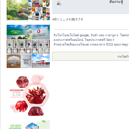
ดันกระทู้
หน้า:
1
...
3
4
[
5
]
6
7
8
รับโปรโมทเว็บไซต์ google, รับทำ seo ราคาถูก
»
โพสปร
ลงประกาศฟรีออนไลน์, โพสประกาศฟรี Seo
»
จำหน่ายโซเดียมเบนโซเอต เกรดอาหาร E211 คุณภาพสูง |
กระโดดไ