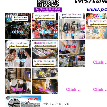
หน้า:
1
...
3
4
[
5
]
6
7
8