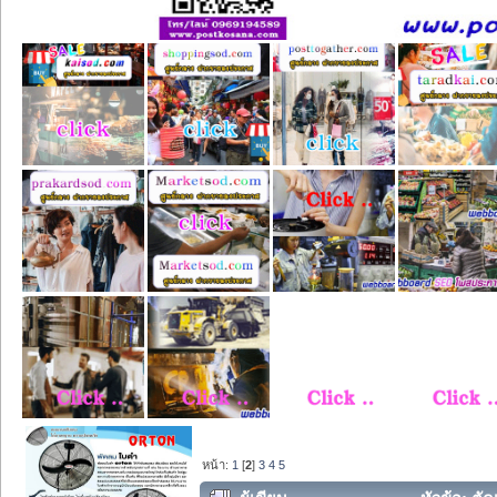
หน้า:
1
[
2
]
3
4
5