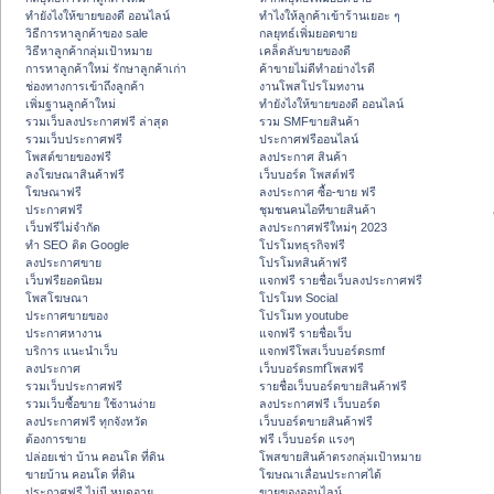
ทํายังไงให้ขายของดี ออนไลน์
ทําไงให้ลูกค้าเข้าร้านเยอะ ๆ
วิธีการหาลูกค้าของ sale
กลยุทธ์เพิ่มยอดขาย
วิธีหาลูกค้ากลุ่มเป้าหมาย
เคล็ดลับขายของดี
การหาลูกค้าใหม่ รักษาลูกค้าเก่า
ค้าขายไม่ดีทำอย่างไรดี
ช่องทางการเข้าถึงลูกค้า
งานโพสโปรโมทงาน
เพิ่มฐานลูกค้าใหม่
ทํายังไงให้ขายของดี ออนไลน์
รวมเว็บลงประกาศฟรี ล่าสุด
รวม SMFขายสินค้า
รวมเว็บประกาศฟรี
ประกาศฟรีออนไลน์
โพสต์ขายของฟรี
ลงประกาศ สินค้า
ลงโฆษณาสินค้าฟรี
เว็บบอร์ด โพสต์ฟรี
โฆษณาฟรี
ลงประกาศ ซื้อ-ขาย ฟรี
ประกาศฟรี
ชุมชนคนไอทีขายสินค้า
เว็บฟรีไม่จำกัด
ลงประกาศฟรีใหม่ๆ 2023
ทำ SEO ติด Google
โปรโมทธุรกิจฟรี
ลงประกาศขาย
โปรโมทสินค้าฟรี
เว็บฟรียอดนิยม
แจกฟรี รายชื่อเว็บลงประกาศฟรี
โพสโฆษณา
โปรโมท Social
ประกาศขายของ
โปรโมท youtube
ประกาศหางาน
แจกฟรี รายชื่อเว็บ
บริการ แนะนำเว็บ
แจกฟรีโพสเว็บบอร์ดsmf
ลงประกาศ
เว็บบอร์ดsmfโพสฟรี
รวมเว็บประกาศฟรี
รายชื่อเว็บบอร์ดขายสินค้าฟรี
รวมเว็บซื้อขาย ใช้งานง่าย
ลงประกาศฟรี เว็บบอร์ด
ลงประกาศฟรี ทุกจังหวัด
เว็บบอร์ดขายสินค้าฟรี
ต้องการขาย
ฟรี เว็บบอร์ด แรงๆ
ปล่อยเช่า บ้าน คอนโด ที่ดิน
โพสขายสินค้าตรงกลุ่มเป้าหมาย
ขายบ้าน คอนโด ที่ดิน
โฆษณาเลื่อนประกาศได้
ประกาศฟรี ไม่มี หมดอายุ
ขายของออนไลน์