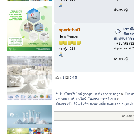
ดันกระทู้
Re: ตั
sparkthai1
ตัดเลเ
Hero Member
สมุทรปรากา
«
ตอบกลับ #29 
พฤษภาคม 2026
กระทู้: 4813
ดันกระทู้
หน้า:
1
[
2
]
3
4
5
รับโปรโมทเว็บไซต์ google, รับทำ seo ราคาถูก
»
โพสปร
ลงประกาศฟรีออนไลน์, โพสประกาศฟรี Seo
»
ตัดเลเซอร์ใกล้ฉัน รับตัดเลเซอร์เหล็ก สแตนเลส สมุทรป
กระโดดไ