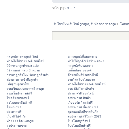
หน้า: [
1
]
2
3
...
7
รับโปรโมทเว็บไซต์ google, รับทำ seo ราคาถูก
»
โพสปร
กลยุทธ์การหาลูกค้าใหม่
หากลยุทธ์เพิ่มยอดขาย
ทํายังไงให้ขายของดี ออนไลน์
ทําไงให้ลูกค้าเข้าร้านเยอะ ๆ
วิธีการหาลูกค้าของ sale
กลยุทธ์เพิ่มยอดขาย
วิธีหาลูกค้ากลุ่มเป้าหมาย
เคล็ดลับขายของดี
การหาลูกค้าใหม่ รักษาลูกค้าเก่า
ค้าขายไม่ดีทำอย่างไรดี
ช่องทางการเข้าถึงลูกค้า
งานโพสโปรโมทงาน
เพิ่มฐานลูกค้าใหม่
ทํายังไงให้ขายของดี ออนไลน์
รวมเว็บลงประกาศฟรี ล่าสุด
รวม SMFขายสินค้า
รวมเว็บประกาศฟรี
ประกาศฟรีออนไลน์
โพสต์ขายของฟรี
ลงประกาศ สินค้า
ลงโฆษณาสินค้าฟรี
เว็บบอร์ด โพสต์ฟรี
โฆษณาฟรี
ลงประกาศ ซื้อ-ขาย ฟรี
ประกาศฟรี
ชุมชนคนไอทีขายสินค้า
เว็บฟรีไม่จำกัด
ลงประกาศฟรีใหม่ๆ 2023
ทำ SEO ติด Google
โปรโมทธุรกิจฟรี
ลงประกาศขาย
โปรโมทสินค้าฟรี