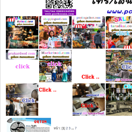
หน้า: [
1
]
2
3
...
7