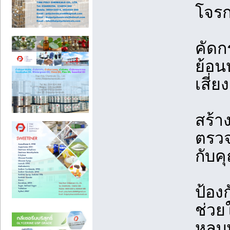
โจรก
คัดก
ย้อน
เสี่ยง
สร้า
ตรวจ
กับค
ป้อง
ช่วย
หลบห