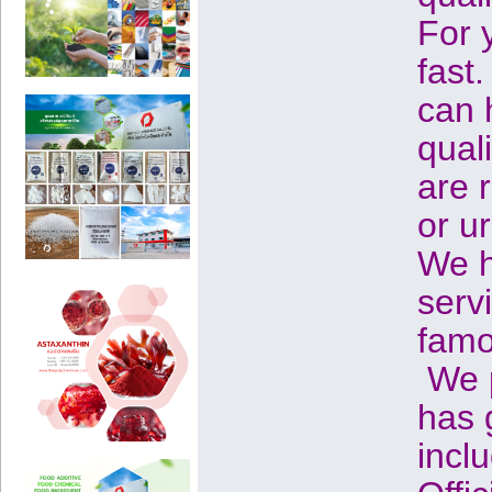
For 
fast
can 
qual
are 
or u
We h
serv
famo
We p
has 
inclu