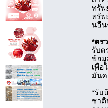
ทรัพ
ทรัพย
นอื่
*ตรว
รับต
ข้อม
เพื่
มั่น
*รับ
ชาติ