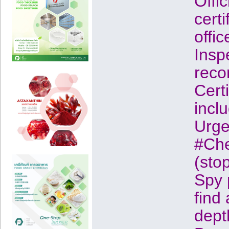
Offi
certi
offi
Insp
reco
Cert
incl
Urge
#Che
(stop
Spy 
find
dept