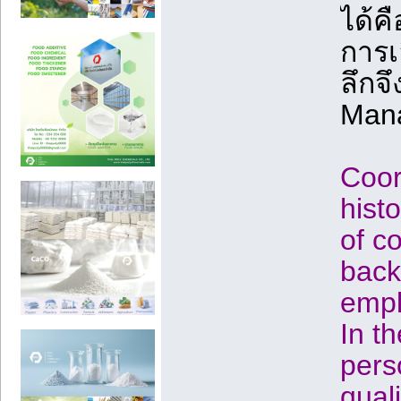
ได้ค
การเ
ลึกจ
Man
Coor
histo
of c
back
empl
In t
pers
quali