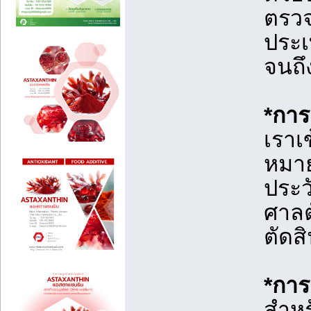
ตรวจ
ประเ
จนถึ
*กา
เราเ
หมาย
ประวั
ศาลตั
ตัดส
*การ
สำหร