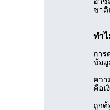
อาชญ
ชาต
ทำไม
การต
ข้อมู
ความ
คือเ
ถูกต