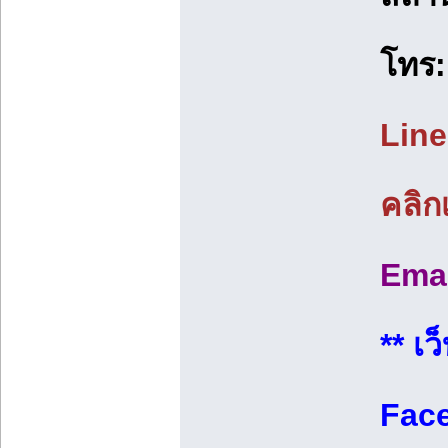
โทร
Line
คลิกเ
Ema
** เว
Fac