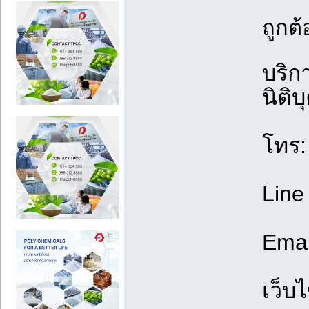
ถูกต
บริก
นิติ
โทร
Line
Emai
เว็บ