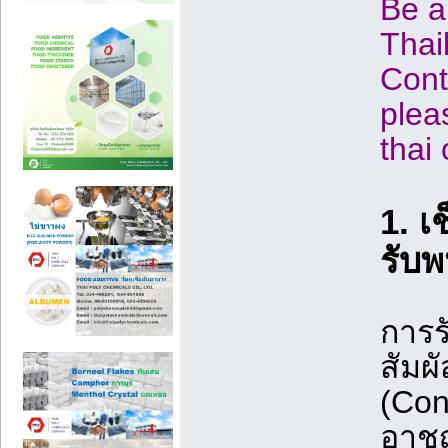
Be a
Thai
Cont
plea
thai
1. เ
รับพ
การร
สัมผ
(Con
อาชญ