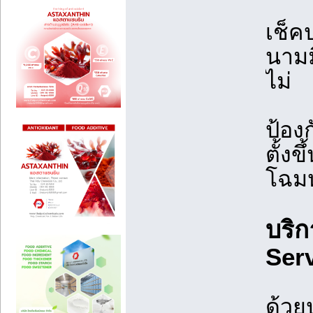
เช็ค
นามม
ไม่
ป้อง
ตั้ง
โฉมห
บริ
Ser
ด้วย