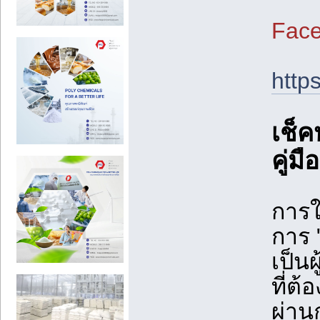
Face
http
เช็ค
คู่ม
การใช
การ 
เป็น
ที่ต
ผ่าน