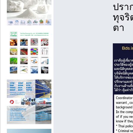
ปราก
ทุจร
ตา