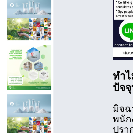
ทำไ
ปัจจ
มิจฉ
พนัก
ปราก