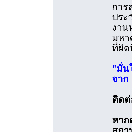
การล
ประว
งานห
มหาศ
ที่ผ
"มั่
จาก 
ติดต่
หากค
สถาน