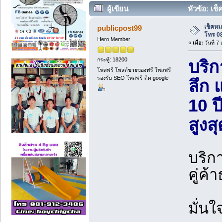
ผู้เขียน
หัวข้อ: เช
เช็คหม
publicpost99
โทร 0
Hero Member
«
เมื่อ:
วันที่ 
กระทู้: 18200
บริ
โพสฟรี โพสต์ขายของฟรี โพสฟรี
รองรับ SEO โพสฟรี ติด google
ลึก 
10 ป
สูงส
บริก
คู่ค้
มั่น