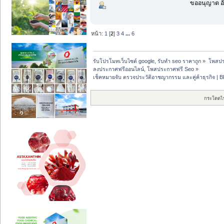
ขออนุญาต อั
หน้า:
1
[
2
]
3
4
...
6
รับโปรโมทเว็บไซต์ google, รับทำ seo ราคาถูก
»
โพสปร
ลงประกาศฟรีออนไลน์, โพสประกาศฟรี Seo
»
เช็คหมายจับ ตรวจประวัติอาชญากรรม และคู่ค้าธุรกิจ |
กระโดดไ