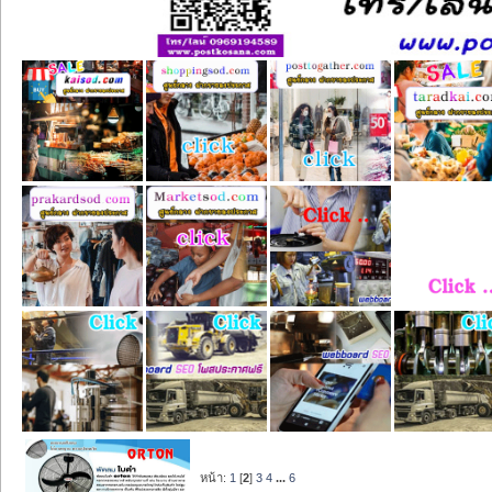
หน้า:
1
[
2
]
3
4
...
6