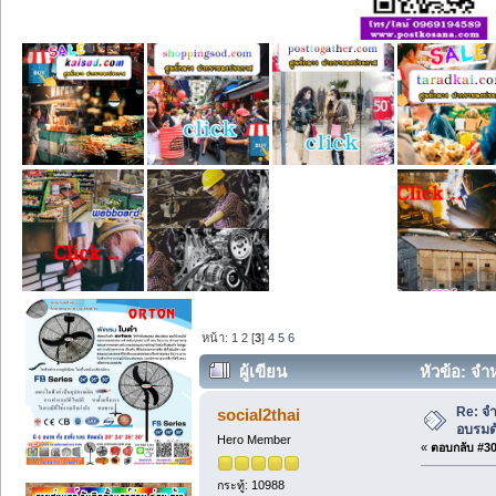
หน้า:
1
2
[
3
]
4
5
6
ผู้เขียน
หัวข้อ: จำ
Re: จำ
social2thai
อบรมด
Hero Member
«
ตอบกลับ #30 
กระทู้: 10988