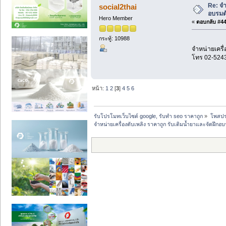
Re: จำ
social2thai
อบรมด
Hero Member
«
ตอบกลับ #44 
กระทู้: 10988
จำหน่ายเครื่
โทร 02-524
หน้า:
1
2
[
3
]
4
5
6
รับโปรโมทเว็บไซต์ google, รับทำ seo ราคาถูก
»
โพสปร
จำหน่ายเครื่องดับเพลิง ราคาถูก รับเติมน้ำยาและจัดฝึก