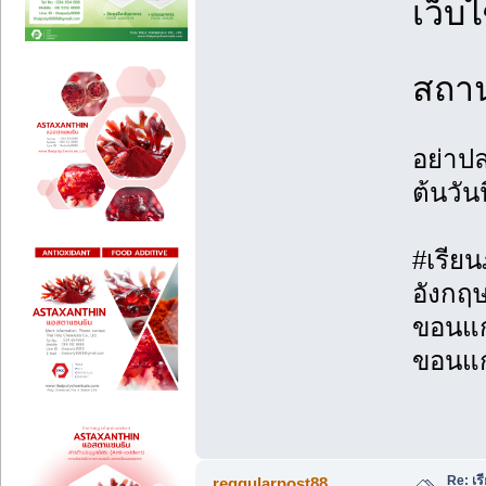
เว็บ
สถาน
อย่าป
ต้นวัน
#เรีย
อังกฤ
ขอนแก
ขอนแก
Re: เร
reggularpost88