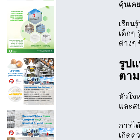
คุ้นเค
เรียนร
เด็กๆ
ต่างๆ 
รูปแ
ตาม
หัวใจห
และสนุ
การได้
เกิดคว