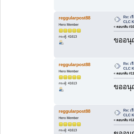
Re: เร
reggularpost88
CLC K
Hero Member
«
ตอบกลับ #10 
กระทู้: 41613
ขออนุ
Re: เร
reggularpost88
CLC K
Hero Member
«
ตอบกลับ #11 
กระทู้: 41613
ขออนุ
Re: เร
reggularpost88
CLC K
Hero Member
«
ตอบกลับ #12 
กระทู้: 41613
ขออนุ