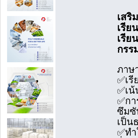
เสริ
เรีย
เรีย
กรรม
ภาษา
✅เรี
✅เน้
✅การ
ซึมซ
เป็น
✅ทำใ