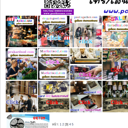
หน้า:
1
2
[
3
]
4
5