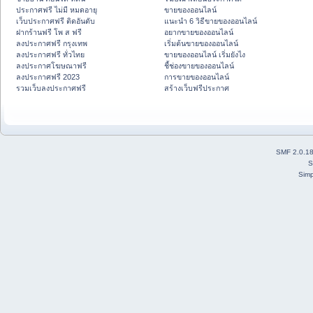
ประกาศฟรี ไม่มี หมดอายุ
ขายของออนไลน์
เว็บประกาศฟรี ติดอันดับ
แนะนำ 6 วิธีขายของออนไลน์
ฝากร้านฟรี โพ ส ฟรี
อยากขายของออนไลน์
ลงประกาศฟรี กรุงเทพ
เริ่มต้นขายของออนไลน์
ลงประกาศฟรี ทั่วไทย
ขายของออนไลน์ เริ่มยังไง
ลงประกาศโฆษณาฟรี
ชี้ช่องขายของออนไลน์
ลงประกาศฟรี 2023
การขายของออนไลน์
รวมเว็บลงประกาศฟรี
สร้างเว็บฟรีประกาศ
SMF 2.0.1
S
Simp