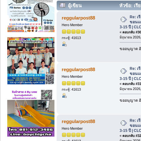
ผู้เขียน
หัวข้อ: เร
อายุ 3-15 ปี | CLC Khon Kaen (อ่าน 427
Re: เร
reggularpost88
ขอนแก่
Hero Member
3-15 ปี | C
«
ตอบกลับ #30 
มิถุนายน 2026,
กระทู้: 41613
ขออนุญาต อั
Re: เร
reggularpost88
ขอนแก่
Hero Member
3-15 ปี | C
«
ตอบกลับ #31 
มิถุนายน 2026,
กระทู้: 41613
ขออนุญาต อั
Re: เร
reggularpost88
ขอนแก่
Hero Member
3-15 ปี | C
«
ตอบกลับ #32 
มิถุนายน 2026,
กระทู้: 41613