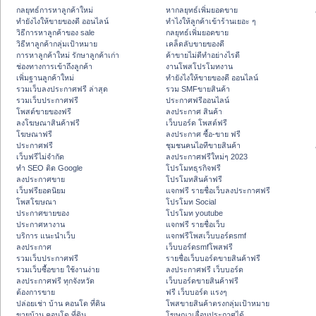
กลยุทธ์การหาลูกค้าใหม่
หากลยุทธ์เพิ่มยอดขาย
ทํายังไงให้ขายของดี ออนไลน์
ทําไงให้ลูกค้าเข้าร้านเยอะ ๆ
วิธีการหาลูกค้าของ sale
กลยุทธ์เพิ่มยอดขาย
วิธีหาลูกค้ากลุ่มเป้าหมาย
เคล็ดลับขายของดี
การหาลูกค้าใหม่ รักษาลูกค้าเก่า
ค้าขายไม่ดีทำอย่างไรดี
ช่องทางการเข้าถึงลูกค้า
งานโพสโปรโมทงาน
เพิ่มฐานลูกค้าใหม่
ทํายังไงให้ขายของดี ออนไลน์
รวมเว็บลงประกาศฟรี ล่าสุด
รวม SMFขายสินค้า
รวมเว็บประกาศฟรี
ประกาศฟรีออนไลน์
โพสต์ขายของฟรี
ลงประกาศ สินค้า
ลงโฆษณาสินค้าฟรี
เว็บบอร์ด โพสต์ฟรี
โฆษณาฟรี
ลงประกาศ ซื้อ-ขาย ฟรี
ประกาศฟรี
ชุมชนคนไอทีขายสินค้า
เว็บฟรีไม่จำกัด
ลงประกาศฟรีใหม่ๆ 2023
ทำ SEO ติด Google
โปรโมทธุรกิจฟรี
ลงประกาศขาย
โปรโมทสินค้าฟรี
เว็บฟรียอดนิยม
แจกฟรี รายชื่อเว็บลงประกาศฟรี
โพสโฆษณา
โปรโมท Social
ประกาศขายของ
โปรโมท youtube
ประกาศหางาน
แจกฟรี รายชื่อเว็บ
บริการ แนะนำเว็บ
แจกฟรีโพสเว็บบอร์ดsmf
ลงประกาศ
เว็บบอร์ดsmfโพสฟรี
รวมเว็บประกาศฟรี
รายชื่อเว็บบอร์ดขายสินค้าฟรี
รวมเว็บซื้อขาย ใช้งานง่าย
ลงประกาศฟรี เว็บบอร์ด
ลงประกาศฟรี ทุกจังหวัด
เว็บบอร์ดขายสินค้าฟรี
ต้องการขาย
ฟรี เว็บบอร์ด แรงๆ
ปล่อยเช่า บ้าน คอนโด ที่ดิน
โพสขายสินค้าตรงกลุ่มเป้าหมาย
ขายบ้าน คอนโด ที่ดิน
โฆษณาเลื่อนประกาศได้