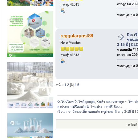
กรกฎาคม 2026
กระทู้: 41613
ขออนุญาต อั
Re: เร
reggularpost88
ขอนแก่
Hero Member
3-15 ปี | C
«
ตอบกลับ #44 
กรกฎาคม 2026
กระทู้: 41613
ขออนุญาต อั
หน้า:
1
2
[
3
]
4
5
รับโปรโมทเว็บไซต์ google, รับทำ seo ราคาถูก
»
โพสปร
ลงประกาศฟรีออนไลน์, โพสประกาศฟรี Seo
»
เรียนภาษาอังกฤษเด็ก ขอนแก่น ครูต่างชาติ อายุ 3-15 ปี
กระโดดไ