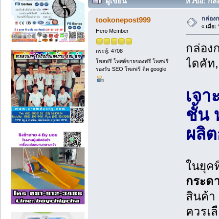
ผู้เขียน
หัวข้อ: กล
กล่องก
tookonepost999
«
เมื่อ:
ว
Hero Member
กล่องก
กระทู้: 4708
ไดคัท,
โพสฟรี โพสต์ขายของฟรี โพสฟรี
รองรับ SEO โพสฟรี ติด google
เจาะ
ชั้น
ผลิต
ในยุค
กระดา
สินค้
ควรเลื