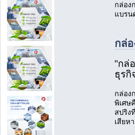
กล่อง
แบรนด
กล่
"กล่
ธุรก
กล่อง
พิเศษค
สปริง
เสียห