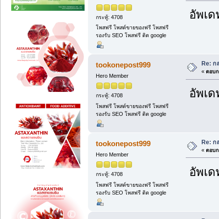
อัพเดท
กระทู้: 4708
โพสฟรี โพสต์ขายของฟรี โพสฟรี
รองรับ SEO โพสฟรี ติด google
Re: กล
tookonepost999
«
ตอบกล
Hero Member
อัพเดท
กระทู้: 4708
โพสฟรี โพสต์ขายของฟรี โพสฟรี
รองรับ SEO โพสฟรี ติด google
Re: กล
tookonepost999
«
ตอบกล
Hero Member
อัพเดท
กระทู้: 4708
โพสฟรี โพสต์ขายของฟรี โพสฟรี
รองรับ SEO โพสฟรี ติด google