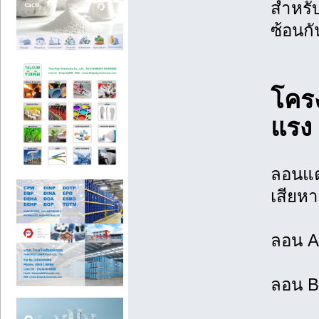
สำหรับ
ซ้อนกั
โคร
แรง
ลอนแต
เสียหา
ลอน A:
ลอน B