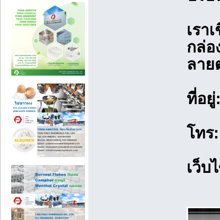
เราเ
กล่อ
ลายต
ที่อยู
โทร
เว็บ