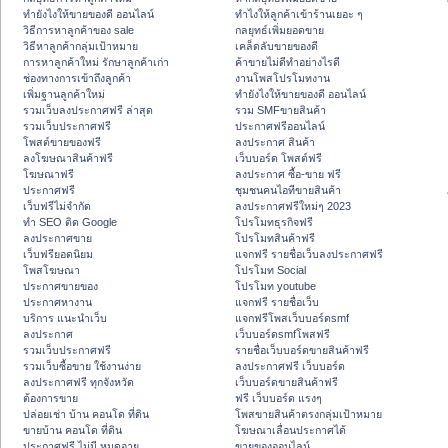
ทํายังไงให้ขายของดี ออนไลน์
ทําไงให้ลูกค้าเข้าร้านเยอะ ๆ
วิธีการหาลูกค้าของ sale
กลยุทธ์เพิ่มยอดขาย
วิธีหาลูกค้ากลุ่มเป้าหมาย
เคล็ดลับขายของดี
การหาลูกค้าใหม่ รักษาลูกค้าเก่า
ค้าขายไม่ดีทำอย่างไรดี
ช่องทางการเข้าถึงลูกค้า
งานโพสโปรโมทงาน
เพิ่มฐานลูกค้าใหม่
ทํายังไงให้ขายของดี ออนไลน์
รวมเว็บลงประกาศฟรี ล่าสุด
รวม SMFขายสินค้า
รวมเว็บประกาศฟรี
ประกาศฟรีออนไลน์
โพสต์ขายของฟรี
ลงประกาศ สินค้า
ลงโฆษณาสินค้าฟรี
เว็บบอร์ด โพสต์ฟรี
โฆษณาฟรี
ลงประกาศ ซื้อ-ขาย ฟรี
ประกาศฟรี
ชุมชนคนไอทีขายสินค้า
เว็บฟรีไม่จำกัด
ลงประกาศฟรีใหม่ๆ 2023
ทำ SEO ติด Google
โปรโมทธุรกิจฟรี
ลงประกาศขาย
โปรโมทสินค้าฟรี
เว็บฟรียอดนิยม
แจกฟรี รายชื่อเว็บลงประกาศฟรี
โพสโฆษณา
โปรโมท Social
ประกาศขายของ
โปรโมท youtube
ประกาศหางาน
แจกฟรี รายชื่อเว็บ
บริการ แนะนำเว็บ
แจกฟรีโพสเว็บบอร์ดsmf
ลงประกาศ
เว็บบอร์ดsmfโพสฟรี
รวมเว็บประกาศฟรี
รายชื่อเว็บบอร์ดขายสินค้าฟรี
รวมเว็บซื้อขาย ใช้งานง่าย
ลงประกาศฟรี เว็บบอร์ด
ลงประกาศฟรี ทุกจังหวัด
เว็บบอร์ดขายสินค้าฟรี
ต้องการขาย
ฟรี เว็บบอร์ด แรงๆ
ปล่อยเช่า บ้าน คอนโด ที่ดิน
โพสขายสินค้าตรงกลุ่มเป้าหมาย
ขายบ้าน คอนโด ที่ดิน
โฆษณาเลื่อนประกาศได้
ประกาศฟรี ไม่มี หมดอายุ
ขายของออนไลน์