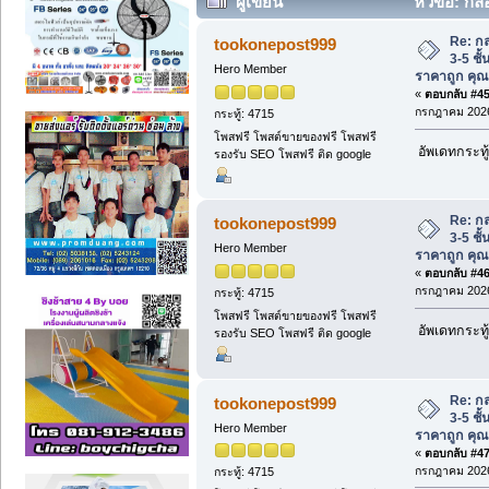
ผู้เขียน
หัวข้อ: กล่
ราคาถูก คุณภาพส่งออก (อ่าน 481 ครั้ง)
Re: ก
tookonepost999
3-5 ชั
Hero Member
ราคาถูก คุ
«
ตอบกลับ #45 
กรกฎาคม 2026
กระทู้: 4715
โพสฟรี โพสต์ขายของฟรี โพสฟรี
อัพเดทกระทู้
รองรับ SEO โพสฟรี ติด google
Re: ก
tookonepost999
3-5 ชั
Hero Member
ราคาถูก คุ
«
ตอบกลับ #46 
กรกฎาคม 2026
กระทู้: 4715
โพสฟรี โพสต์ขายของฟรี โพสฟรี
อัพเดทกระทู้
รองรับ SEO โพสฟรี ติด google
Re: ก
tookonepost999
3-5 ชั
Hero Member
ราคาถูก คุ
«
ตอบกลับ #47 
กรกฎาคม 2026
กระทู้: 4715