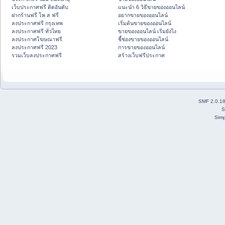
เว็บประกาศฟรี ติดอันดับ
แนะนำ 6 วิธีขายของออนไลน์
ฝากร้านฟรี โพ ส ฟรี
อยากขายของออนไลน์
ลงประกาศฟรี กรุงเทพ
เริ่มต้นขายของออนไลน์
ลงประกาศฟรี ทั่วไทย
ขายของออนไลน์ เริ่มยังไง
ลงประกาศโฆษณาฟรี
ชี้ช่องขายของออนไลน์
ลงประกาศฟรี 2023
การขายของออนไลน์
รวมเว็บลงประกาศฟรี
สร้างเว็บฟรีประกาศ
SMF 2.0.1
S
Simp