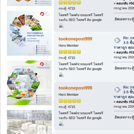
«
ตอบกลับ #50 
กรกฎาคม 2026
กระทู้: 4715
โพสฟรี โพสต์ขายของฟรี โพสฟรี
อัพเดทกระทู้
รองรับ SEO โพสฟรี ติด google
Re: ก
tookonepost999
3-5 ชั
Hero Member
ราคาถูก คุ
«
ตอบกลับ #51 
กรกฎาคม 2026
กระทู้: 4715
โพสฟรี โพสต์ขายของฟรี โพสฟรี
อัพเดทกระทู้
รองรับ SEO โพสฟรี ติด google
Re: ก
tookonepost999
3-5 ชั
Hero Member
ราคาถูก คุ
«
ตอบกลับ #52 
กรกฎาคม 2026
กระทู้: 4715
โพสฟรี โพสต์ขายของฟรี โพสฟรี
อัพเดทกระทู้
รองรับ SEO โพสฟรี ติด google