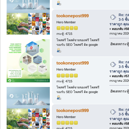
Re: ก
tookonepost999
3-5 ชั
Hero Member
ราคาถูก คุ
«
ตอบกลับ #56 
กรกฎาคม 2026
กระทู้: 4715
โพสฟรี โพสต์ขายของฟรี โพสฟรี
อัพเดทกระทู้
รองรับ SEO โพสฟรี ติด google
Re: ก
tookonepost999
3-5 ชั
Hero Member
ราคาถูก คุ
«
ตอบกลับ #57 
กรกฎาคม 2026
กระทู้: 4715
โพสฟรี โพสต์ขายของฟรี โพสฟรี
อัพเดทกระทู้
รองรับ SEO โพสฟรี ติด google
Re: ก
tookonepost999
3-5 ชั
Hero Member
ราคาถูก คุ
«
ตอบกลับ #58 
กรกฎาคม 2026
กระทู้: 4715