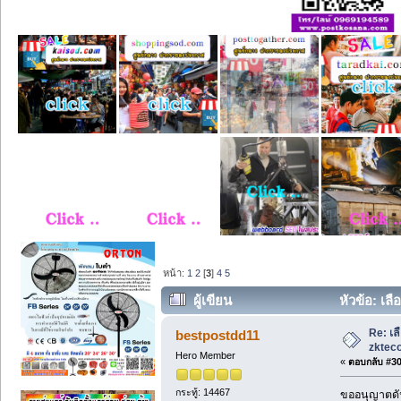
หน้า:
1
2
[
3
]
4
5
ผู้เขียน
หัวข้อ: เล
Re: เล
bestpostdd11
zkteco
Hero Member
«
ตอบกลับ #30 
กระทู้: 14467
ขออนุญาตดัน