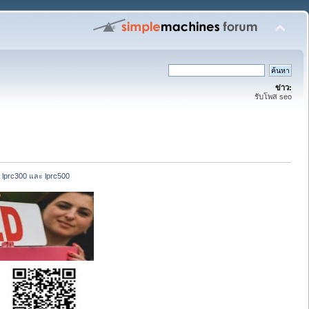
ข่าว:
รับโพส seo
o lprc300 และ lprc500