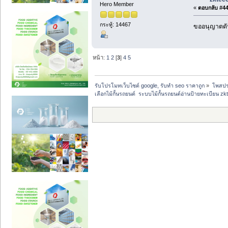
Hero Member
«
ตอบกลับ #44 
กระทู้: 14467
ขออนุญาตดัน
หน้า:
1
2
[
3
]
4
5
รับโปรโมทเว็บไซต์ google, รับทำ seo ราคาถูก
»
โพสปร
เลือกไม้กั้นรถยนต์  ระบบไม้กั้นรถยนต์อ่านป้ายทะเบียน z