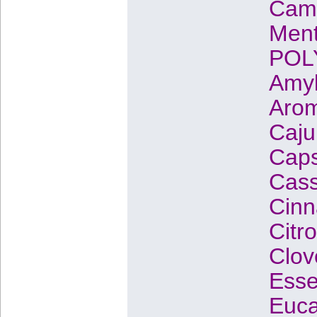
Camp
Ment
POLY
Amyl
Arom
Caju
Caps
Cass
Cinn
Citr
Clov
Esse
Euca