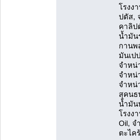
โรงงาน
ปตัส, 
คาลิปต
น้ำมัน
กานพลู
มันเปป
จำหน่า
จำหน่า
จำหน่า
สุคนธ
น้ำมั
โรงงาน
Oil, จ
ตะไคร้