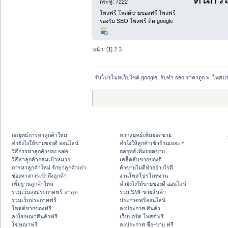
กระทู้: 7222
โพสฟรี โพสต์ขายของฟรี โพสฟรี
รองรับ SEO โพสฟรี ติด google
หน้า: [
1
]
2
3
รับโปรโมทเว็บไซต์ google, รับทำ seo ราคาถูก
»
โพสปร
กลยุทธ์การหาลูกค้าใหม่
หากลยุทธ์เพิ่มยอดขาย
ทํายังไงให้ขายของดี ออนไลน์
ทําไงให้ลูกค้าเข้าร้านเยอะ ๆ
วิธีการหาลูกค้าของ sale
กลยุทธ์เพิ่มยอดขาย
วิธีหาลูกค้ากลุ่มเป้าหมาย
เคล็ดลับขายของดี
การหาลูกค้าใหม่ รักษาลูกค้าเก่า
ค้าขายไม่ดีทำอย่างไรดี
ช่องทางการเข้าถึงลูกค้า
งานโพสโปรโมทงาน
เพิ่มฐานลูกค้าใหม่
ทํายังไงให้ขายของดี ออนไลน์
รวมเว็บลงประกาศฟรี ล่าสุด
รวม SMFขายสินค้า
รวมเว็บประกาศฟรี
ประกาศฟรีออนไลน์
โพสต์ขายของฟรี
ลงประกาศ สินค้า
ลงโฆษณาสินค้าฟรี
เว็บบอร์ด โพสต์ฟรี
โฆษณาฟรี
ลงประกาศ ซื้อ-ขาย ฟรี