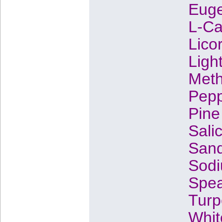
Euge
L-Ca
Lico
Ligh
Meth
Pepp
Pine
Sali
Sand
Sodi
Spear
Turp
Whit