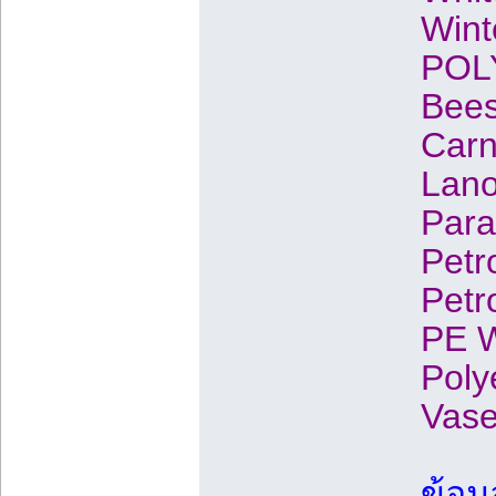
Wint
POLY
Bees
Carn
Lano
Para
Petr
Petr
PE W
Poly
Vase
ข้อมู