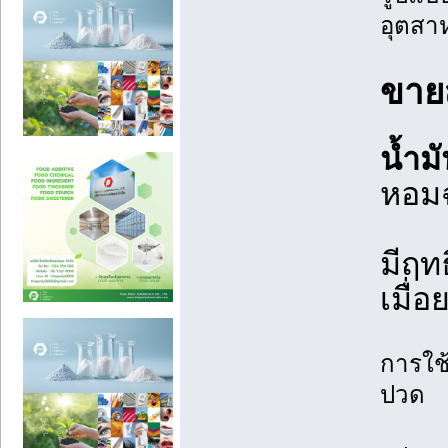
อุตสา
ขายส
น้ำม
หอมฉ
มีฤท
เมื่อ
การใช
ปวด