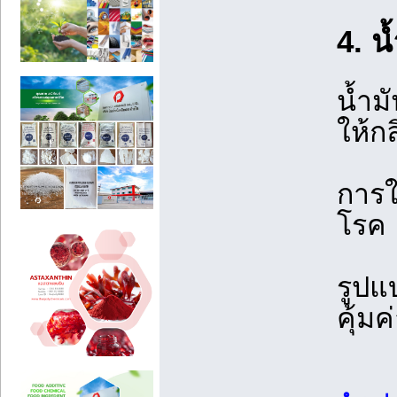
4. น
น้ำม
ให้ก
การใ
โรค 
รูปแ
คุ้ม