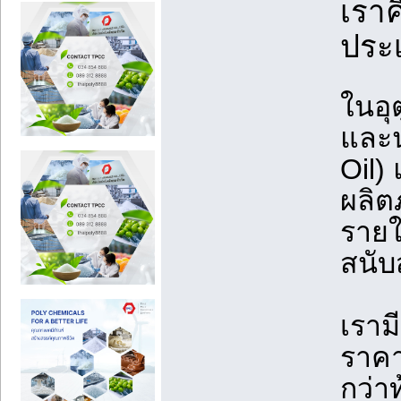
เรา
ประ
ในอุ
และน
Oil)
ผลิต
รายใ
สนับ
เราม
ราค
กว่า