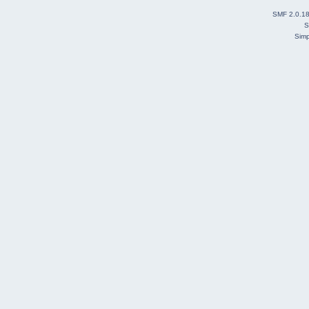
SMF 2.0.1
S
Simp