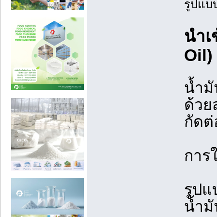
รูปแบ
นำเข
Oil)
น้ำม
ด้วย
กัดต
การใ
รูปแ
น้ำม