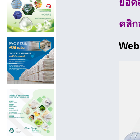
ยอดส
คลิก
Web