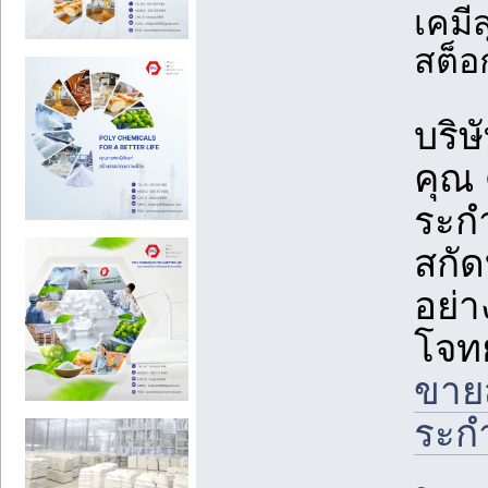
เคมี
สต็อ
บริษ
คุณ 
ระกำ
สกัด
อย่
โจทย
ขาย
ระก