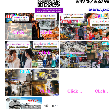
หน้า: [
1
]
2
3