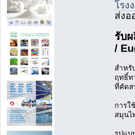
โรงง
ส่งอ
รับผ
/ Eu
สำหรับ
ฤทธิ์
ที่คัด
การใช
สมุนไ
รูปแบ