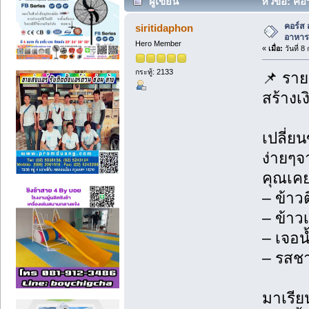
ผู้เขียน
หัวข้อ: คอ
(อ่าน 40 ครั้ง)
คอร์ส 
siritidaphon
อาหารจ
Hero Member
«
เมื่อ:
วันที่ 
กระทู้: 2133
📌 ราย
สร้างเ
เปลี่ย
ง่ายๆจ
คุณเคย
– ข้าวต
– ข้าว
– เจอน
– รสชา
มาเรียน