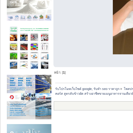
หน้า: [
1
]
รับโปรโมทเว็บไซต์ google, รับทำ seo ราคาถูก
»
โพสปร
คอร์ส สูตรลับข้าวผัด สร้างอาชีพขายเมนูอาหารจานเดียวที