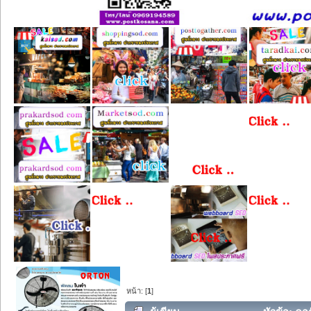
หน้า: [
1
]