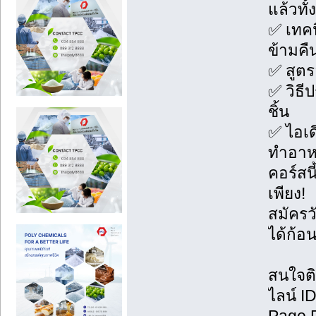
แล้วทั
✅ เทคน
ข้ามคื
✅ สูตร
✅ วิธี
ชิ้น
✅ ไอเดี
ทำอาห
คอร์สนี
เพียง!
สมัครวั
ได้ก้อ
สนใจต
ไลน์ 