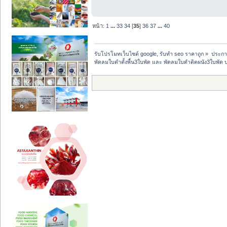
หน้า:
1
...
33
34
[
35
]
36
37
...
40
รับโปรโมทเว็บไซต์ google, รับทำ seo ราคาถูก
»
ประกา
พัดลมใบดำตั้งพื้น3ใบพัด และ พัดลมใบดำติดผนัง3ใบพัด 