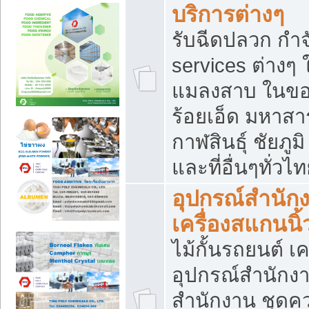
บริการต่างๆ
รับฉีดปลวก กำจ
services ต่างๆ 
แมลงสาบ ในขอน
ร้อยเอ็ด มหาสา
กาฬสินธุ์ ชัยภ
และที่อื่นๆทั่วไ
อุปกรณ์สำนักง
เครื่องสแกนนิ้ว
ไม้กั้นรถยนต์ เค
อุปกรณ์สำนักง
สำนักงาน ชุดคว