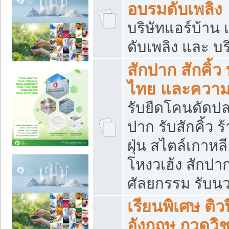
อบรมดับเพลิง
บริษัทแอร์บ้าน 
ดับเพลิง และ บร
สักปาก สักคิ้
ไทย และควา
รับยืดโคนดัดปลา
ปาก รับสักคิ้ว ร
ฝุ่น สไตล์เกาห
โหงวเฮ้ง สักปา
ศัลยกรรม รับน
เรียนพิเศษ ติ
อังกฤษ กวดวิ