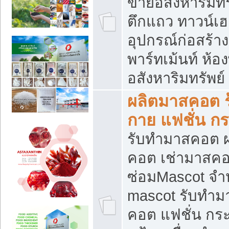
ขายอสังหาริมทร
ตึกแถว ทาวน์เฮาส
อุปกรณ์ก่อสร้าง
พาร์ทเม้นท์ ห้อง
อสังหาริมทรัพย์
ผลิตมาสคอต ร้
กาย แฟชั่น กระ
รับทำมาสคอต ผ
คอต เช่ามาสคอ
ซ่อมMascot จำห
mascot รับทำม
คอต แฟชั่น กระเ