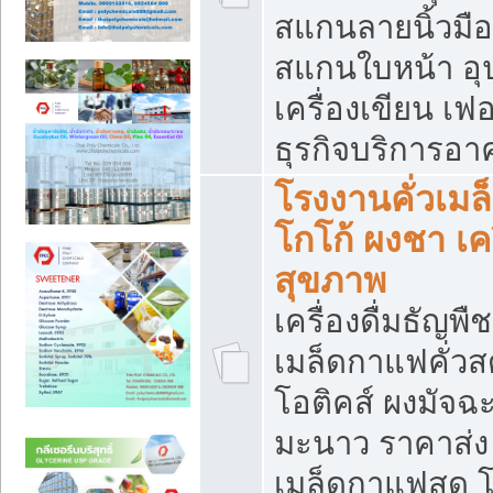
สแกนลายนิ้วมือ 
สแกนใบหน้า อ
เครื่องเขียน เฟ
ธุรกิจบริการอา
โรงงานคั่วเม
โกโก้ ผงชา เค
สุขภาพ
เครื่องดื่มธัญพื
เมล็ดกาแฟคั่วสด
โอติคส์ ผงมัจ
มะนาว ราคาส่
เมล็ดกาแฟสด โ