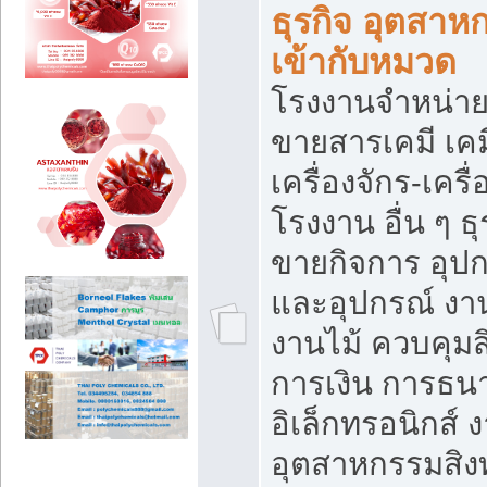
ธุรกิจ อุตสาหก
เข้ากับหมวด
โรงงานจำหน่าย
ขายสารเคมี เค
เครื่องจักร-เครื
โรงงาน อื่น ๆ ธุ
ขายกิจการ อุป
และอุปกรณ์ งา
งานไม้ ควบคุมส
การเงิน การธน
อิเล็กทรอนิกส์ 
อุตสาหกรรมสิงท