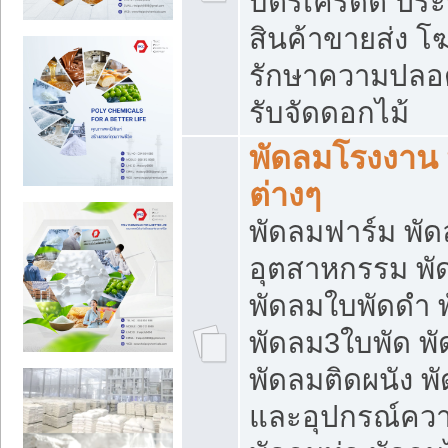
บัตรเครดิต ประก
สินค้าขายส่ง โฆ
รักษาความปลอดภั
รับจัดดอกไม้
พัดลมโรงงาน พ
ต่างๆ
พัดลมฟาร์ม พั
อุตสาหกรรม พั
พัดลมใบพัดดำ 
พัดลม3ใบพัด 
พัดลมติดผนัง พั
และอุปกรณ์ความ