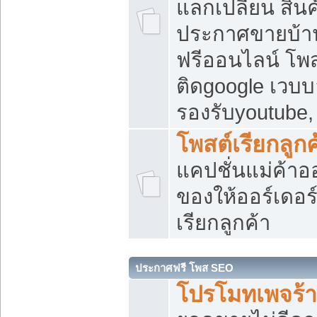
แลกเปลี่ยน สิน
ประกาศขายบ้า
ฟรีออนไลน์ โพส
ติดgoogle เวบบ
รองรับyoutube
โพสต์เรียกลูกค
แคปชั่นแม่ค้าอ
ของให้ออร์เดอร์
เรียกลูกค้า
ประกาศฟรี โพส SEO
โปรโมทเพจร้า