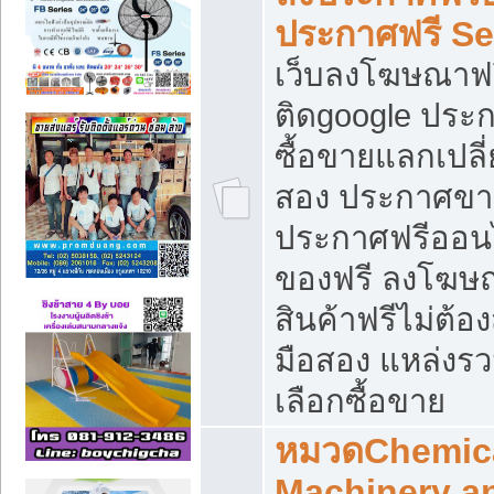
ประกาศฟรี S
เว็บลงโฆษณาฟร
ติดgoogle ประ
ซื้อขายแลกเปลี่
สอง ประกาศขา
ประกาศฟรีออนไ
ของฟรี ลงโฆษ
สินค้าฟรีไม่ต้
มือสอง แหล่งร
เลือกซื้อขาย
หมวดChemica
Machinery a