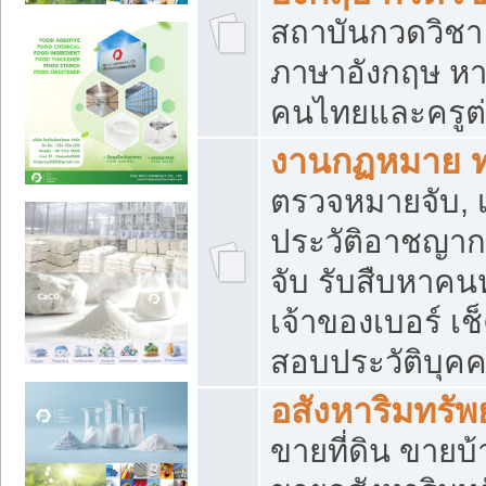
สถาบันกวดวิชา 
ภาษาอังกฤษ หา
คนไทยและครูต่
งานกฏหมาย 
ตรวจหมายจับ, เ
ประวัติอาชญาก
จับ รับสืบหาค
เจ้าของเบอร์ เช
สอบประวัติบุค
อสังหาริมทรัพย
ขายที่ดิน ขาย