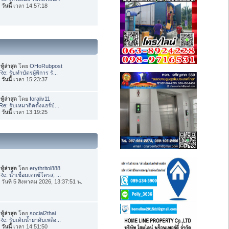
อ
วันนี้
เวลา 14:57:18
ทู้ล่าสุด
โดย
OHoRubpost
Re: รับทำบัตรผู้พิการ รั...
อ
วันนี้
เวลา 15:23:37
ทู้ล่าสุด
โดย
foraliv11
Re: รับเหมาติดตั้งแอร์บ้...
อ
วันนี้
เวลา 13:19:25
ทู้ล่าสุด
โดย
erythritol888
Re: น้ำเชื่อมเดกซ์โตรส, ...
่อ วันที่ 5 สิงหาคม 2026, 13:37:51 น.
ทู้ล่าสุด
โดย
social2thai
Re: รับเติมน้ำยาดับเพลิง...
อ
วันนี้
เวลา 14:51:50