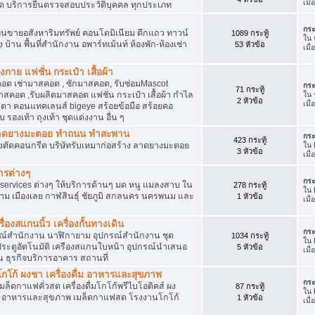
เมื
ัด บริการยื่นตรวจสอบประวัติบุคคล ทุกประเภท
กระ
นขายอสังหาริมทรัพย์ คอนโดมิเนียม ตึกแถว ทาวน์
1089 กระทู้
ใน
าง บ้าน พื้นที่สำนักงาน อพาร์ทเม้นท์ ห้องพัก-ห้องเช่า
53 หัวข้อ
เมื่
งกาย แฟชั่น กระเป๋า เสื้อผ้า
อต เช่ามาสคอต , ซักมาสคอต, รับซ่อมMascot
กระ
71 กระทู้
สคอต ,รับผลิตมาสคอต แฟชั่น กระเป๋า เสื้อผ้า กำไล
ใน
2 หัวข้อ
เมื
ว่นตา คอนแทคเลนส์ bigeye สร้อยข้อมือ สร้อยคอ
 รองเท้า ถุงเท้า ชุดแต่งงาน อื่น ๆ
ต ลาดยางมะตอย ทำถนน ทำสะพาน
กระ
423 กระทู้
ื่องตัดคอนกรีต บริษัทรับเหมาก่อสร้าง ลาดยางมะตอย
ใน
3 หัวข้อ
เมื
ารต่างๆ
กระ
services ต่างๆ ให้บริการด้านๆ มด หนู แมลงสาบ ใน
278 กระทู้
ใน
าม เมืองเลย กาฬสินธุ์ ชัยภูมิ สกลนคร นครพนม และ
1 หัวข้อ
เมื
่องสแกนนิ้ว เครื่องกั้นทางเดิน
กระ
ุปกรณ์สำนักงาน นาฬิกายาม อุปกรณ์สำนักงาน ชุด
1034 กระทู้
ใน
 ประตูอัตโนมัติ เครืองสแกนใบหน้า อุปกรณ์นำเสนอ
5 หัวข้อ
เมื
าน ธุรกิจบริการอาคาร สถานที่
โก้ ผงชา เครื่องดื่ม อาหารและสุขภาพ
กระ
ตเมล็ดกาแฟคั่วสด เครื่องดื่มโกโก้พรีไบโอติคส์ ผง
87 กระทู้
ใน
ง อาหารและสุขภาพ เมล็ดกาแฟสด โรงงานโกโก้
1 หัวข้อ
เมื