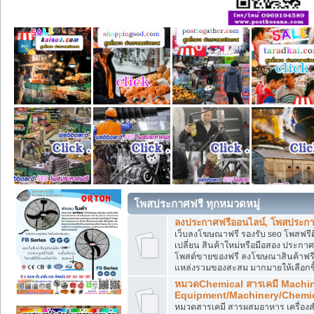
โพสประกาศฟรี ทุกหมวดหมู่
ลงประกาศฟรีออนไลน์, โพสประกา
เว็บลงโฆษณาฟรี รองรับ seo โพสฟรี
เปลี่ยน สินค้าใหม่หรือมือสอง ประ
โพสต์ขายของฟรี ลงโฆษณาสินค้าฟรี
แหล่งรวมของสะสม มากมายให้เลือกซ
หมวดChemical สารเคมี Machi
Equipment/Machinery/Chemi
หมวดสารเคมี สารผสมอาหาร เครื่องสำ