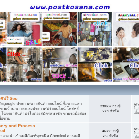
ศฟรี Seo
ติดgoogle ประกาศขายสินค้าออนไลน์ ซื้อขายแลก
กระ
230667 กระทู้
กาศขายบ้าน ขายรถ.ลงประกาศฟรีออนไลน์ โพสฟรี
ใน
5889 หัวข้อ
เมื่
 โฆษณาสินค้าฟรีไม่ต้องสมัครสมาชิก ขายรถมือสอง
ื้อขาย
nery and Process
กระ
cal
4638 กระทู้
ใน
อาง นำเข้าเคมีภัณฑ์ทุกชนิด Chemical สารเคมี
752 หัวข้อ
เมื่