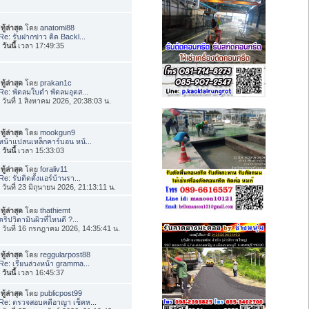
ทู้ล่าสุด
โดย
anatomi88
Re: รับฝากข่าว ติด Backl...
อ
วันนี้
เวลา 17:49:35
ทู้ล่าสุด
โดย
prakan1c
Re: พัดลมใบดำ พัดลมอุตส...
่อ วันที่ 1 สิงหาคม 2026, 20:38:03 น.
ทู้ล่าสุด
โดย
mookgun9
หน้าแปลนเหล็กคาร์บอน หน้...
อ
วันนี้
เวลา 15:33:03
ทู้ล่าสุด
โดย
foraliv11
Re: รับติดตั้งแอร์บ้านรา...
่อ วันที่ 23 มิถุนายน 2026, 21:13:11 น.
ทู้ล่าสุด
โดย
thathiemt
ดริปวิตามินผิวที่ไหนดี ?...
่อ วันที่ 16 กรกฎาคม 2026, 14:35:41 น.
ทู้ล่าสุด
โดย
reggularpost88
Re: เรียนล่วงหน้า gramma...
อ
วันนี้
เวลา 16:45:37
ทู้ล่าสุด
โดย
publicpost99
Re: ตรวจสอบคดีอาญา เช็คห...