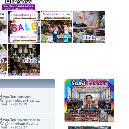
ทู้ล่าสุด
โดย
natthakont
Re: โรงงานผลิตและจำหน่าย...
อ
วันนี้
เวลา 18:22:13
ทู้ล่าสุด
โดย
polychemicals10
Re: เม็ดแคลเซียมคาร์บอเน...
อ
วันนี้
เวลา 18:12:27