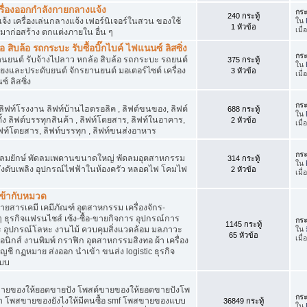
เครื่องออกกำลังกายกลางแจ้ง
กระ
240 กระทู้
จ้ง เครื่องเล่นกลางแจ้ง เฟอร์นิเจอร์ในสวน ของใช้
ใน
1 หัวข้อ
เมื
มาก่อสร้าง ตกแต่งภายใน อื่น ๆ
ิบล้อ รถกระบะ รับซื้อบิ๊กไบค์ ไฟแนนซ์ ลิสซิ่ง
กระ
รยานยนต์ รับจ้างไปลาว หกล้อ สิบล้อ รถกระบะ รถยนต์
375 กระทู้
ใน
สียงและประดับยนต์ จักรยานยนต์ มอเตอร์ไซต์ เครื่อง
3 หัวข้อ
เมื
์ ลิสซิ่ง
กระ
 ลิฟท์โรงงาน ลิฟท์บ้านไฮดรอลิค , ลิฟต์ขนของ, ลิฟต์
688 กระทู้
ใน
ั้ง ลิฟต์บรรทุกสินค้า , ลิฟท์โดยสาร, ลิฟท์ในอาคาร,
2 หัวข้อ
เมื
ท์โดยสาร, ลิฟท์บรรทุก , ลิฟท์ขนส่งอาหาร
กระ
ๆ พัดลมยักษ์ พัดลมเพดานขนาดใหญ่ พัดลมอุตสาหกรรม
314 กระทู้
ใน
 ถังดับเพลิง อุปกรณ์ไฟฟ้าในห้องครัว หลอดไฟ โคมไฟ
2 หัวข้อ
เมื
่เข้ากับหมวด
สารเคมี เคมีภัณฑ์ อุตสาหกรรม เครื่องจักร-
น ๆ ธุรกิจแฟรนไชส์ เซ้ง-ซื้อ-ขายกิจการ อุปกรณ์การ
กระ
1145 กระทู้
อุปกรณ์โลหะ งานไม้ ควบคุมสิ่งแวดล้อม มลภาวะ
ใน
65 หัวข้อ
เมื
นิกส์ งานพิมพ์ กราฟิก อุตสาหกรรมสิงทอ ผ้า เครื่อง
ชี กฏหมาย ส่งออก นำเข้า ขนส่ง logistic ธุรกิจ
แบบ
ขายของให้ยอดขายปัง โพสต์ขายของให้ยอดขายปังโพ
กระ
้า โพสขายของยังไงให้มีคนซื้อ smf โพสขายของแบบ
36849 กระทู้
ใน