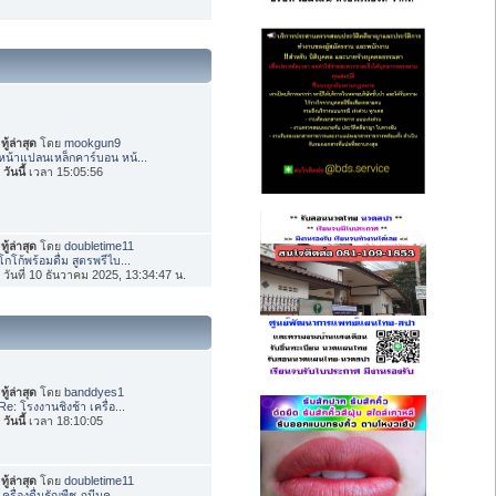
ทู้ล่าสุด
โดย
mookgun9
หน้าแปลนเหล็กคาร์บอน หน้...
อ
วันนี้
เวลา 15:05:56
ทู้ล่าสุด
โดย
doubletime11
โกโก้พร้อมดื่ม สูตรพรีไบ...
่อ วันที่ 10 ธันวาคม 2025, 13:34:47 น.
ทู้ล่าสุด
โดย
banddyes1
Re: โรงงานชิงช้า เครื่อ...
อ
วันนี้
เวลา 18:10:05
ทู้ล่าสุด
โดย
doubletime11
เครื่องดื่มธัญพืช ภูมีนค...