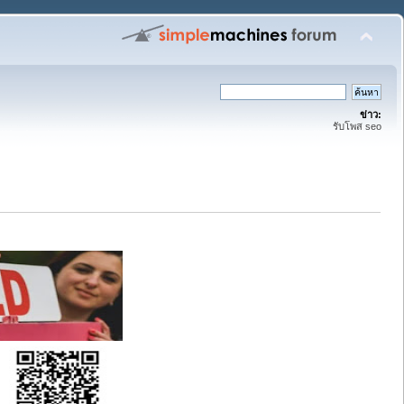
ข่าว:
รับโพส seo