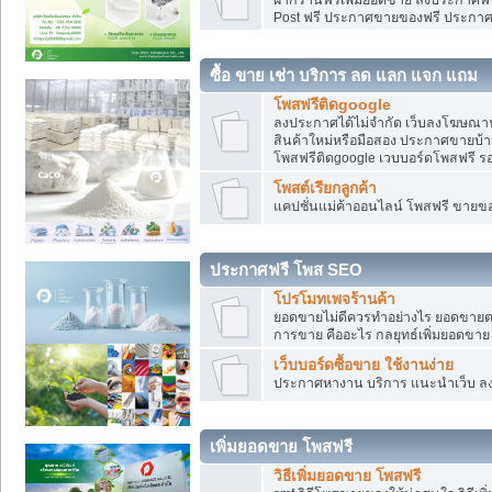
Post ฟรี ประกาศขายของฟรี ประกา
ซื้อ ขาย เช่า บริการ ลด แลก แจก แถม
โพสฟรีติดgoogle
ลงประกาศได้ไม่จำกัด เว็บลงโฆษณาฟ
สินค้าใหม่หรือมือสอง ประกาศขายบ้
โพสฟรีติดgoogle เวบบอร์ดโพสฟรี ร
โพสต์เรียกลูกค้า
แคปชั่นแม่ค้าออนไลน์ โพสฟรี ขายของใ
ประกาศฟรี โพส SEO
โปรโมทเพจร้านค้า
ยอดขายไม่ดีควรทำอย่างไร ยอดขายต
การขาย คืออะไร กลยุทธ์เพิ่มยอดขาย
เว็บบอร์ดซื้อขาย ใช้งานง่าย
ประกาศหางาน บริการ แนะนำเว็บ ล
เพิ่มยอดขาย โพสฟรี
วิธีเพิ่มยอดขาย โพสฟรี