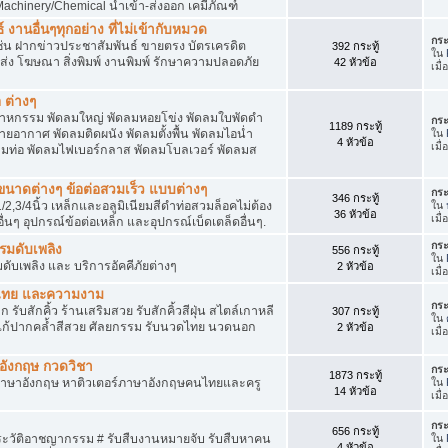
achinery/Chemical นำเข้า-ส่งออก เคมีภัณฑ์
 งานอื่นๆทุกอย่าง ที่ไม่เข้ากับหมวด
กระ
ด เช่น ฝากข่าวประชาสัมพันธ์ ขายตรง บัตรเครดิต
392 กระทู้
ใน
ยส่ง โฆษณา สิ่งพิมพ์ งานพิมพ์ รักษาความปลอดภัย
42 หัวข้อ
เมื่
 ต่างๆ
สาหกรรม พัดลมใหญ่ พัดลมหอยโข่ง พัดลมใบพัดดำ
กระ
1189 กระทู้
ยอากาศ พัดลมติดผนัง พัดลมตั้งพื้น พัดลมไอน่ำ
ใน
4 หัวข้อ
เมื
ลมท่อ พัดลมไฟเบอร์กลาส พัดลมโบลเวอร์ พัดลมส
็กขนาดต่างๆ ข้อต่อสวมเร็ว แบบต่างๆ
กระ
346 กระทู้
1/2,3/4นิ้ว เหล็กและอลูมิเนียมสีดำท่อสวมล็อคไม่ต้อง
ใน
36 หัวข้อ
เมื่
ื่นๆ อุปกรณ์ข้อต่อเหล็ก และอุปกรณ์เบ็ดเตล็ดอื่นๆ.
กระ
บรมดับเพลิง
556 กระทู้
ใน
มดับเพลิง และ บริการอัคคีภัยต่างๆ
2 หัวข้อ
เมื
วดไทย และความงาม
กระ
 รับสักคิ้ว ร้านเสริมสวย รับสักคิ้วสีฝุ่น สไตล์เกาหลี
307 กระทู้
ใน
แก้ปากคล้ำสีสวย ศัลยกรรม รับนวดไทย นวดนอก
2 หัวข้อ
เมื
าอังกฤษ กวดวิชา
กระ
1873 กระทู้
ภาษาอังกฤษ หาติวเตอร์ภาษาอังกฤษคนไทยและครู
ใน
14 หัวข้อ
เมื่
กระ
656 กระทู้
ประวัติอาชญากรรม # รับสืบงานหมายจับ รับสืบหาคน
ใน
4 หัวข้อ