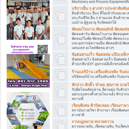
Machinery and Process Equipment/M
บริการอื่น ๆ ฝากข่าวประชาสัมพันธ์
สินค้าจิปาถะ อื่นๆ ที่ไม่เข้ากับหมว
ประกันชีวิต อื่น ๆ ล่ามแปล สินค้าขา
แม่บ้าน ผู้สูงอายุ รับจัดดอกไม้
พัดลมโรงงาน พัดลมยํกษ์ พัดลมท่อ
พัดลมฟาร์ม พัดลมโรงงาน พัดลมอุต
พัดลม2ใบพัด พัดลม3ใบพัด พัดลมระบา
และอุปกรณ์ความเย็น พัดลมยํกษ์ พัด
แตนเลส อะไหล่พัดลม ต่างๆ
ข้อต่อสวมเร็ว ข้อต่อท่อ แป๊บเหล
ข้อต่อสวมไว ข้อต่อสวมเร็ว ข้อต่อท่อ 
ต๊าปเกลียวDIY อุปกรณ์อิเล็กทรอนิคส์อ
ร้านแอร์บ้าน เครื่องดับเพลิง รับอ
บริษัทแอร์บ้าน เครื่องดับเพลิง รับอบร
สักปาก สักคิ้ว ทำผม สุขภาพ น
รับยืดโคนดัดปลาย, ยืดวอลุ่ม รับสักปาก
ออกแบบทรงคิ้วตามโหงวเฮ้ง สักปาก
สถานที่
เรียนพิเศษ ติวปิดเทอม เรียนภาษ
สถาบันกวดวิชา ติวภาษา เรียนพิเศษ
ต่างชาติ
งานกฏหมาย ทนายความ
ตรวจหมายจับ, เช็คหมายจับ, รับเช็ค