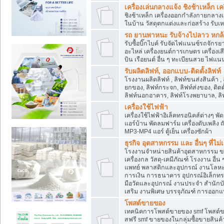
เครื่องเล่นกลางแจ้ง ชิงช้าเหล็ก 
ชิงช้าเหล็ก เครื่องออกกำลังกายกลางแ
ในบ้าน วัสดุตกแต่งและก่อสร้าง รับเห
รถ ยานพาหนะ รับจ้างไปลาว หกล้อ ส
รับซื้อบิ๊กไบค์ รับจัดไฟแนนซ์รถจัก
อะไหล่ เครื่องยนต์การเกษตร เครื่องเ
บิน เรือยนต์ อื่น ๆ ทะเบียนสวย ไฟแนนซ
รับผลิตลิฟท์, ออกแบบ-ติดตั้งลิฟท์
โรงงานผลิตลิฟท์ , ลิฟท์ขนส่งสินค้า ,
ยกของ, ลิฟท์กระจก, ลิฟท์ส่งของ, ติดต
ลิฟท์นอกอาคาร, ลิฟท์โรงพยาบาล, ลิฟ
เครื่องใช้ไฟฟ้า
เครื่องใช้ไฟฟ้าอิเล็คทรอนิคส์ต่าง
แอร์บ้าน พัดลมฟาร์ม เครื่องดับเพลิง
MP3-MP4 แอร์ ตู้เย็น เครื่องซักผ้า
ธุรกิจ อุตสาหกรรม และ อื่นๆ ที่ไม
โรงงานจำหน่ายสินค้าอุตสาหกรรม ขาย
เครื่องกล วัสดุ-เคมีภัณฑ์ โรงงาน อื่
แพทย์ พลาสติกและอุปกรณ์ งานโลหะ 
การเงิน การธนาคาร อุปกรณ์อิเล็กทรอ
มือวัดและอุปกรณ์ งานประจำ สำนักบัญ
เสริม งานพิเศษ บรรจุภัณฑ์ การออก
โพสต์ขายของ
เทคนิคการโพสต์ขายของ smf โพสต์
สฟรี smf ขายของในกลุ่มซื้อขายสินค