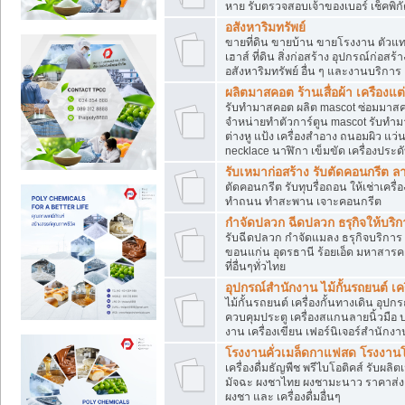
หาย รับตรวจสอบเจ้าของเบอร์ เช็คพิก
อสังหาริมทรัพย์
ขายที่ดิน ขายบ้าน ขายโรงงาน ตัวแท
เฮาส์ ที่ดิน สิ่งก่อสร้าง อุปกรณ์ก่อสร้
อสังหาริมทรัพย์ อื่น ๆ และงานบริการ
ผลิตมาสคอต ร้านเสื่อผ้า เครืองแต่
รับทำมาสคอต ผลิต mascot ซ่อมมาสค
จำหน่ายทำตัวการ์ตูน mascot รับทำมา
ต่างหู แป้ง เครื่องสำอาง ถนอมผิว แ
necklace นาฬิกา เข็มขัด เครื่องประดับ
รับเหมาก่อสร้าง รับตัดคอนกรี
ตัดคอนกรีต รับทุบรื่อถอน ให้เช่าเคร
ทำถนน ทำสะพาน เจาะคอนกรีต
กำจัดปลวก ฉีดปลวก ธรุกิจให้บริก
รับฉีดปลวก กำจัดแมลง ธรุกิจบริการ 
ขอนแก่น อุดรธานี ร้อยเอ็ด มหาสารค
ที่อื่นๆทั่วไทย
อุปกรณ์สำนักงาน ไม้กั้นรถยนต์ เครื
ไม้กั้นรถยนต์ เครื่องกั้นทางเดิน อ
ควบคุมประตู เครื่องสแกนลายนิ้วมือ
งาน เครื่องเขียน เฟอร์นิเจอร์สำนักง
โรงงานคั่วเมล็ดกาแฟสด โรงงานโก
เครื่องดื่มธัญพืช พรีไบโอติคส์ รับผลิ
มัจฉะ ผงชาไทย ผงชามะนาว ราคาส่
ผงชา และ เครื่องดื่มอื่นๆ