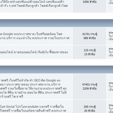
ห้ปัง smf แคปชั่นแม่ค้าออนไลน์ แคปชั่นแม่ค้า
1056 หัวข้อ
เมื่
้ารัว ๆ smf โพสต์เรียกลูกค้า โพสต์เรียกลูกค้าโพส
กระ
ติด Google ลงประกาศขาย เว็บฟรียอดนิยม โพส
41751 กระทู้
ใน
น บริการ แนะนำเว็บ ลงประกาศ รวมเว็บประกาศ
989 หัวข้อ
เมื่
กระ
115 กระทู้
อนไลน์ ขายของออนไลน์ เริ่มยังไง ชี้ช่องขายของ
ใน
13 หัวข้อ
เมื่
ฟรี เว็บฟรีไม่จำกัด ทำ SEO ติด Google ลง
กระ
ฆษณา ประกาศขายของ ประกาศหางาน บริการ
47401 กระทู้
ใน
รี รวมเว็บซื้อขาย ใช้งานง่าย ลงประกาศฟรี ทุก
2209 หัวข้อ
เมื
อนโด ที่ดิน ขายบ้าน คอนโด ที่ดิน ประกาศฟรี ไม่มี
กร้านฟรี โพ ส ฟรี
กระ
โมท Social โปรโมท youtube แจกฟรี รายชื่อเว็บ
205 กระทู้
ใน
fโพสฟรี รายชื่อเว็บบอร์ดขายสินค้าฟรี ลงประกาศ
20 หัวข้อ
เมื่