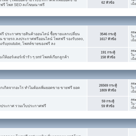
62 หัวข้อ
เมื
ศฟรี โพส SEO ลงโฆษณาฟรี
กระ
รี ประกาศขายสินค้าออนไลน์ ซื้อขายแลกเปลี่ยน
3546 กระทู้
ใน
าน ขายรถ.ลงประกาศฟรีออนไลน์ โพสฟรี รองรับseo,
1617 หัวข้อ
เมื
องรับyoutube, โพสต์ขายของฟรี ลง
กระ
191 กระทู้
ใน
ห้ออร์เดอร์เข้ารัว ๆ smf โพสต์เรียกลูกค้า
158 หัวข้อ
เมื
กระ
26569 กระทู้
กเกิดจากอะไร ทำไมต้องเพิ่มยอดขาย ขายฟรี ยอด
ใน
1809 หัวข้อ
เมื
กระ
59 กระทู้
ใน
งประกาศ รวมเว็บประกาศฟรี
59 หัวข้อ
เมื